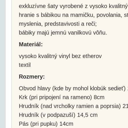
exkluzívne šaty vyrobené z vysoko kvalitných
hranie s bábikou na mamičku, povolania, st
myslenia, predstavivosti a reči;
bábiky majú jemnú vanilkovú vôňu.
Materiál:
vysoko kvalitný vinyl bez etherov
textil
Rozmery:
Obvod hlavy (kde by mohol klobúk sedieť)
Krk (pri pripojení na rameno) 8cm
Hrudník (nad vrcholky ramien a poprsia) 
Hrudník (v podpazuší) 14,5 cm
Pás (pri pupku) 14cm