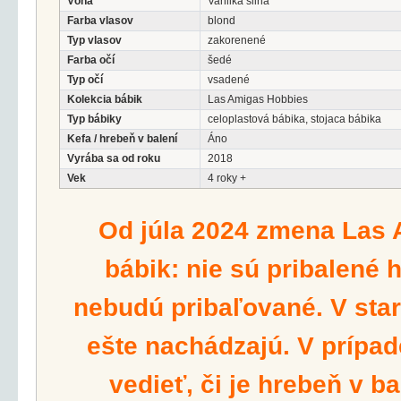
Vôňa
Vanilka silná
Farba vlasov
blond
Typ vlasov
zakorenené
Farba očí
šedé
Typ očí
vsadené
Kolekcia bábik
Las Amigas Hobbies
Typ bábiky
celoplastová bábika, stojaca bábika
Kefa / hrebeň v balení
Áno
Vyrába sa od roku
2018
Vek
4 roky +
Od júla 2024 zmena Las 
bábik: nie sú pribalené 
nebudú pribaľované. V star
ešte nachádzajú. V prípad
vedieť, či je hrebeň v ba