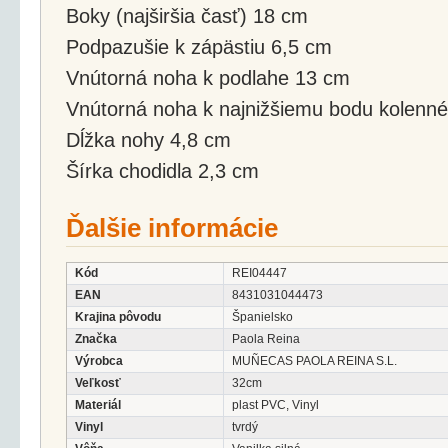
Boky (najširšia časť) 18 cm
Podpazušie k zápästiu 6,5 cm
Vnútorná noha k podlahe 13 cm
Vnútorná noha k najnižšiemu bodu kolenné
Dĺžka nohy 4,8 cm
Šírka chodidla 2,3 cm
Ďalšie informácie
Kód
REI04447
EAN
8431031044473
Krajina pôvodu
Španielsko
Značka
Paola Reina
Výrobca
MUÑECAS PAOLA REINA S.L.
Veľkosť
32cm
Materiál
plast PVC, Vinyl
Vinyl
tvrdý