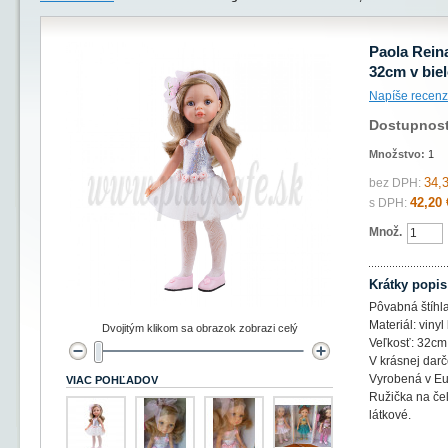
Paola Rein
32cm v bie
Napíše recenz
Dostupnos
Množstvo:
1
34,
bez DPH:
42,20 
s DPH:
Množ.
Krátky popis
Pôvabná štíhl
Materiál: vinyl
Dvojitým klikom sa obrazok zobrazi celý
Veľkosť: 32cm
V krásnej darč
Vyrobená v E
VIAC POHĽADOV
Ružička na čel
látkové.