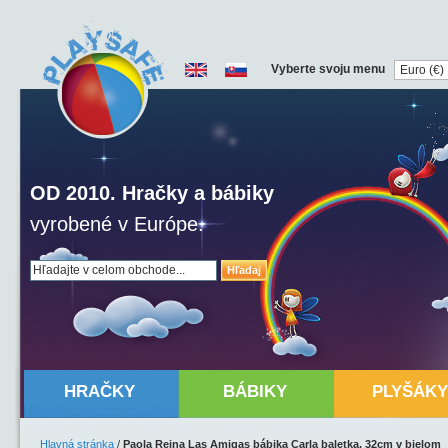
Vyberte svoju menu
OD 2010. Hračky a bábiky
vyrobené v Európe.
Hľadaj
HRAČKY
BÁBIKY
PLYŠÁKY
Hlavná stránka
/
Paola Reina Las Amigas bábika Carla baletka, 32cm v bielom