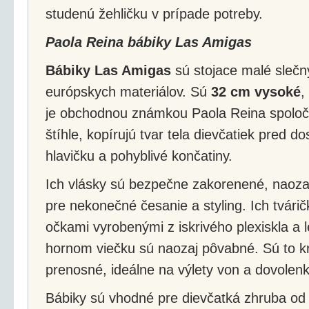
studenú žehličku v prípade potreby.
Paola Reina bábiky Las Amigas
Bábiky Las Amigas
sú stojace malé slečn
európskych materiálov. Sú
32 cm vysoké
,
je obchodnou známkou Paola Reina spoločn
štíhle, kopírujú tvar tela dievčatiek pred 
hlavičku a pohyblivé končatiny.
Ich vlásky sú bezpečne zakorenené, naozaj 
pre nekonečné česanie a styling. Ich tvárič
očkami vyrobenými z iskrivého plexiskla a
hornom viečku sú naozaj pôvabné. Sú to k
prenosné, ideálne na výlety von a dovolenk
Bábiky sú vhodné pre dievčatká zhruba od 