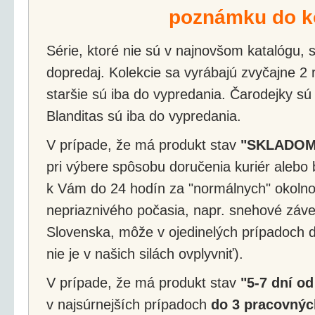
poznámku do k
Série, ktoré nie sú v najnovšom katalógu, s
dopredaj. Kolekcie sa vyrábajú zvyčajne 2 r
staršie sú iba do vypredania. Čarodejky sú
Blanditas sú iba do vypredania.
V prípade, že má produkt stav
"SKLADOM
pri výbere spôsobu doručenia kuriér alebo 
k Vám do 24 hodín za "normálnych" okolnos
nepriaznivého počasia, napr. snehové záv
Slovenska, môže v ojedinelých prípadoch d
nie je v našich silách ovplyvniť).
V prípade, že má produkt stav
"5-7 dní od
v najsúrnejších prípadoch
do 3 pracovnýc