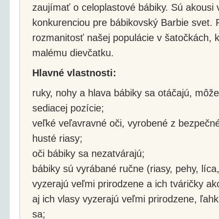
zaujímať o celoplastové bábiky. Sú akous
konkurenciou pre bábikovský Barbie svet.
rozmanitosť našej populácie v šatočkách, 
malému dievčatku.
Hlavné vlastnosti:
ruky, nohy a hlava bábiky sa otáčajú, môžete
sediacej pozície;
veľké veľavravné oči, vyrobené z bezpečné
husté riasy;
oči bábiky sa nezatvárajú;
bábiky sú vyrábané ručne (riasy, pehy, líca
vyzerajú veľmi prirodzene a ich tváričky ak
aj ich vlasy vyzerajú veľmi prirodzene, ľah
sa;