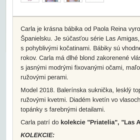
Carla je krásna bábika od Paola Reina vyr
Španielsku. Je súčasťou série Las Amigas,
s pohyblivými kočatinami. Bábiky sú vhodné
rokov. Carla má dlhé blond zakorenené vlás
s jasnými modrými fixovanými očami, maľo
ružovými perami.
Model 2018. Balerínska suknička, lesklý t
ružovými kvetmi. Diadém kvetín vo vlasoc
topánky s farebnými detailami.
Carla patrí do
kolekcie "Priatelia", "Las 
KOLEKCIE: