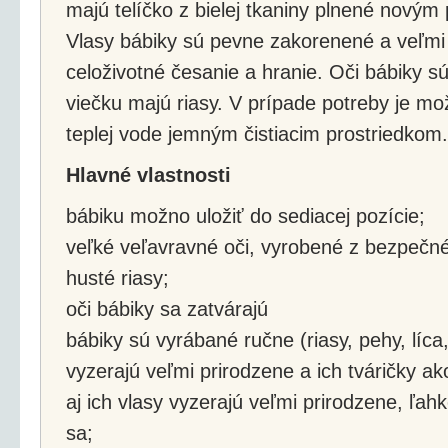
majú telíčko z bielej tkaniny plnené nový
Vlasy bábiky sú pevne zakorenené a veľmi d
celoživotné česanie a hranie. Oči bábiky 
viečku majú riasy. V prípade potreby je mo
teplej vode jemným čistiacim prostriedkom.
Hlavné vlastnosti
bábiku možno uložiť do sediacej pozície;
veľké veľavravné oči, vyrobené z bezpečné
husté riasy;
oči bábiky sa zatvárajú
bábiky sú vyrábané ručne (riasy, pehy, líca
vyzerajú veľmi prirodzene a ich tváričky ak
aj ich vlasy vyzerajú veľmi prirodzene, ľah
sa;