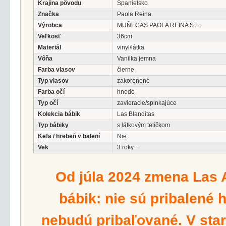
Krajina pôvodu
Španielsko
Značka
Paola Reina
Výrobca
MUÑECAS PAOLA REINA S.L.
Veľkosť
36cm
Materiál
vinyl/látka
Vôňa
Vanilka jemna
Farba vlasov
čierne
Typ vlasov
zakorenené
Farba očí
hnedé
Typ očí
zavieracie/spinkajúce
Kolekcia bábik
Las Blanditas
Typ bábiky
s látkovým telíčkom
Kefa / hrebeň v balení
Nie
Vek
3 roky +
Od júla 2024 zmena Las 
bábik: nie sú pribalené 
nebudú pribaľované. V star