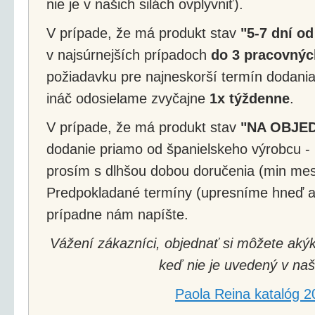
nie je v našich silách ovplyvniť).
V prípade, že má produkt stav
"5-7 dní od
v najsúrnejších prípadoch
do 3 pracovnýc
požiadavku pre najneskorší termín dodania
ináč odosielame zvyčajne
1x týždenne
.
V prípade, že má produkt stav
"NA OBJE
dodanie priamo od španielskeho výrobcu - 
prosím s dlhšou dobou doručenia (min mes
Predpokladané termíny (upresníme hneď a
prípadne nám napíšte.
Vážení zákazníci, objednať si môžete akýk
keď nie je uvedený v naš
Paola Reina katalóg 2