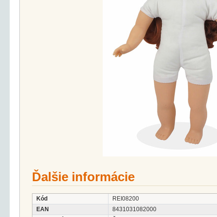
Ďalšie informácie
Kód
REI08200
EAN
8431031082000