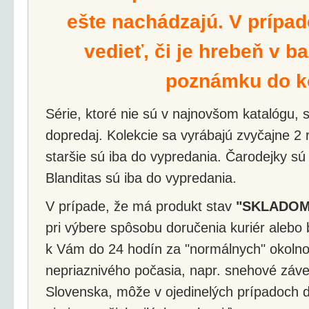
ešte nachádzajú. V prípad
vedieť, či je hrebeň v ba
poznámku do k
Série, ktoré nie sú v najnovšom katalógu, s
dopredaj. Kolekcie sa vyrábajú zvyčajne 2 r
staršie sú iba do vypredania. Čarodejky sú
Blanditas sú iba do vypredania.
V prípade, že má produkt stav
"SKLADOM
pri výbere spôsobu doručenia kuriér alebo 
k Vám do 24 hodín za "normálnych" okolnos
nepriaznivého počasia, napr. snehové záv
Slovenska, môže v ojedinelých prípadoch d