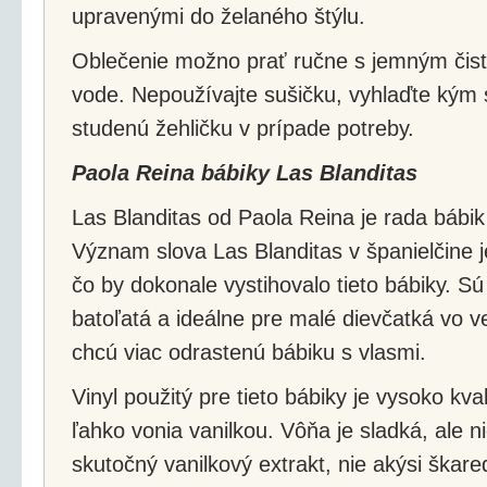
upravenými do želaného štýlu.
Oblečenie možno prať ručne s jemným čisti
vode. Nepoužívajte sušičku, vyhlaďte kým 
studenú žehličku v prípade potreby.
Paola Reina bábiky Las Blanditas
Las Blanditas od Paola Reina je rada bábi
Význam slova Las Blanditas v španielčine 
čo by dokonale vystihovalo tieto bábiky. S
batoľatá a ideálne pre malé dievčatká vo v
chcú viac odrastenú bábiku s vlasmi.
Vinyl použitý pre tieto bábiky je vysoko kv
ľahko vonia vanilkou. Vôňa je sladká, ale ni
skutočný vanilkový extrakt, nie akýsi škar