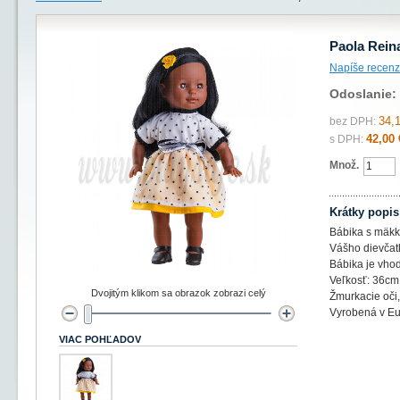
Paola Rein
Napíše recenz
Odoslanie:
34,
bez DPH:
42,00 
s DPH:
Množ.
Krátky popis
Bábika s mäkký
Vášho dievčat
Bábika je vhod
Veľkosť: 36cm
Dvojitým klikom sa obrazok zobrazi celý
Žmurkacie oči
Vyrobená v E
VIAC POHĽADOV