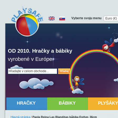
Vyberte svoju menu
OD 2010. Hračky a bábiky
vyrobené v Európe.
Hľadaj
HRAČKY
BÁBIKY
PLYŠÁKY
Hlavná stránka
/
Paola Reina Las Blanditas bábika Esther, 36cm