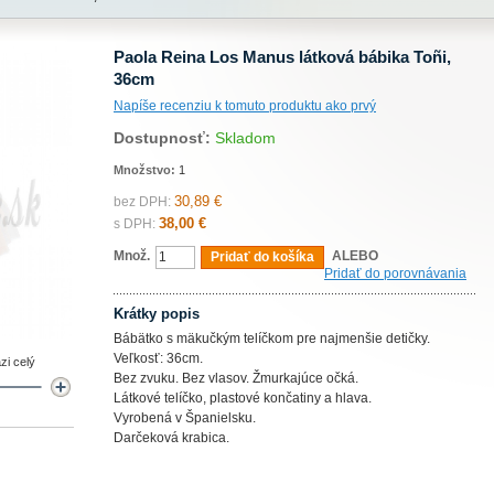
Paola Reina Los Manus látková bábika Toñi,
36cm
Napíše recenziu k tomuto produktu ako prvý
Dostupnosť:
Skladom
Množstvo:
1
30,89 €
bez DPH:
38,00 €
s DPH:
Množ.
ALEBO
Pridať do košíka
Pridať do porovnávania
Krátky popis
Bábätko s mäkučkým telíčkom pre najmenšie detičky.
Veľkosť: 36cm.
zi celý
Bez zvuku. Bez vlasov. Žmurkajúce očká.
Látkové telíčko, plastové končatiny a hlava.
Vyrobená v Španielsku.
Darčeková krabica.