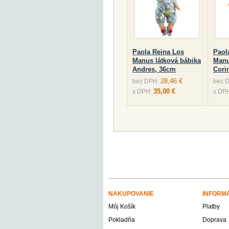
Paola Reina Los
Paol
Manus látková bábika
Manu
Andres, 36cm
Cori
28,46 €
bez DPH:
bez 
35,00 €
s DPH:
s DP
NAKUPOVANIE
INFORM
Môj Košík
Platby
Pokladňa
Doprava