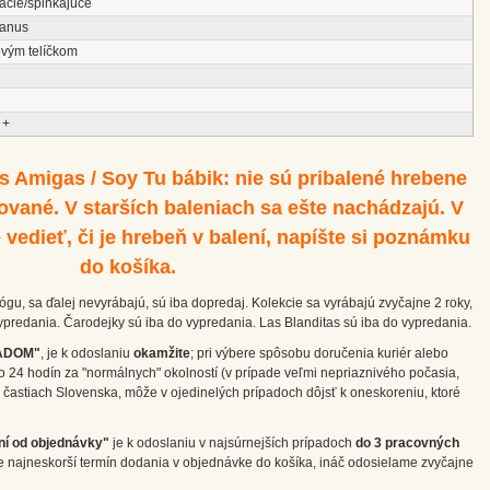
acie/spinkajúce
anus
ovým telíčkom
 +
s Amigas / Soy Tu bábik: nie sú pribalené hrebene
ované. V starších baleniach sa ešte nachádzajú. V
 vedieť, či je hrebeň v balení, napíšte si poznámku
do košíka.
ógu, sa ďalej nevyrábajú, sú iba dopredaj. Kolekcie sa vyrábajú zvyčajne 2 roky,
 vypredania. Čarodejky sú iba do vypredania. Las Blanditas sú iba do vypredania.
ADOM"
, je k odoslaniu
okamžite
; pri výbere spôsobu doručenia kuriér alebo
o 24 hodín za "normálnych" okolností (v prípade veľmi nepriaznivého počasia,
častiach Slovenska, môže v ojedinelých prípadoch dôjsť k oneskoreniu, ktoré
ní od objednávky"
je k odoslaniu v najsúrnejších prípadoch
do 3 pracovných
e najneskorší termín dodania v objednávke do košíka, ináč odosielame zvyčajne