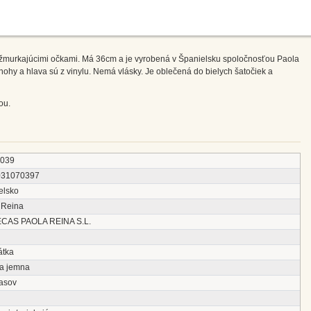
i žmurkajúcimi očkami. Má 36cm a je vyrobená v Španielsku spoločnosťou Paola
nohy a hlava sú z vinylu. Nemá vlásky. Je oblečená do bielych šatočiek a
ou.
7039
031070397
elsko
 Reina
CAS PAOLA REINA S.L.
látka
ka jemna
lasov