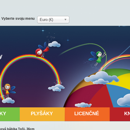
Vyberte svoju menu
Euro (€)
y
KY
PLYŠÁKY
LICENČNÉ
K
ková bábika Toñi, 36cm