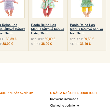
a Reina Los
Paola Reina Los
Paola Reina Los
s látková bábika
Manus látková bábika
Manus látková bábika
na, 36cm
Patri, 36cm
Isa, 36cm
30,89 €
30,89 €
29,59 €
DPH:
bez DPH:
bez DPH:
38,00 €
38,00 €
36,40 €
H:
s DPH:
s DPH:
ÁCIE PRE ZÁKAZNÍKOV
O NÁS A NAŠICH PRODUKTOCH
Kontaktné informácie
Obchodné podmienky