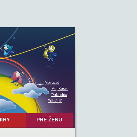
Môj účet
Môj Košík
Pokladňa
Prihlásiť
NIHY
PRE ŽENU