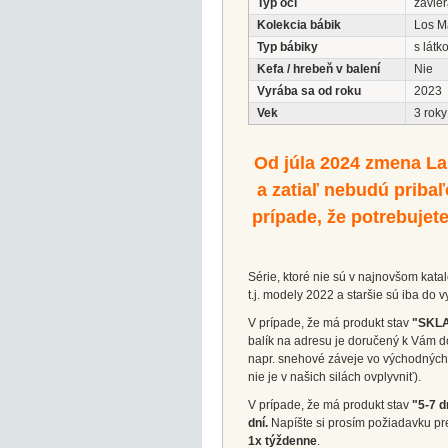
Typ očí
zavier
Kolekcia bábik
Los M
Typ bábiky
s látk
Kefa / hrebeň v balení
Nie
Vyrába sa od roku
2023
Vek
3 roky
Od júla 2024 zmena La
a zatiaľ nebudú pribaľ
prípade, že potrebujete
Série, ktoré nie sú v najnovšom katal
t.j. modely 2022 a staršie sú iba do
V prípade, že má produkt stav
"SKL
balík na adresu je doručený k Vám d
napr. snehové záveje vo východných 
nie je v našich silách ovplyvniť).
V prípade, že má produkt stav
"5-7 d
dní.
Napíšte si prosím požiadavku pr
1x týždenne
.