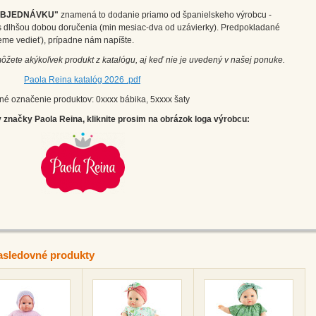
OBJEDNÁVKU"
znamená to dodanie priamo od španielskeho výrobcu -
m s dlhšou dobou doručenia (min mesiac-dva od uzávierky). Predpokladané
eme vedieť), prípadne nám napíšte.
môžete akýkoľvek produkt z katalógu, aj keď nie je uvedený v našej ponuke.
Paola Reina katalóg 2026 .pdf
né označenie produktov: 0xxxx bábika, 5xxxx šaty
 značky Paola Reina, kliknite prosim na obrázok loga výrobcu:
asledovné produkty