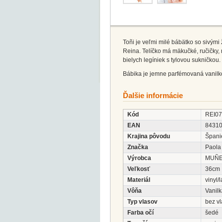
Toñi je veľmi milé bábätko so sivým
Reina. Telíčko má mäkučké, ručičky, 
bielych legíniek s tylovou sukničkou.
Bábika je jemne parfémovaná vanilk
Ďalšie informácie
Kód
REI0
EAN
8431
Krajina pôvodu
Špani
Značka
Paola
Výrobca
MUÑE
Veľkosť
36cm
Materiál
vinyl/
Vôňa
Vanil
Typ vlasov
bez v
Farba očí
šedé