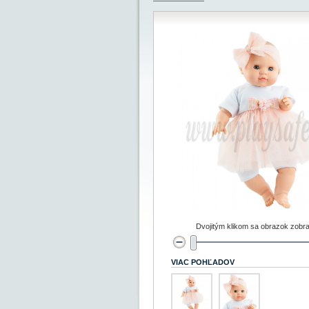
Dvojitým klikom sa obrazok zobra
VIAC POHĽADOV