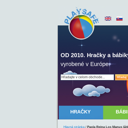
OD 2010. Hračky a bábik
vyrobené v Európe.
Hľadaj
HRAČKY
BÁBI
Hlavná stránka
/
Paola Reina Los Manus lát