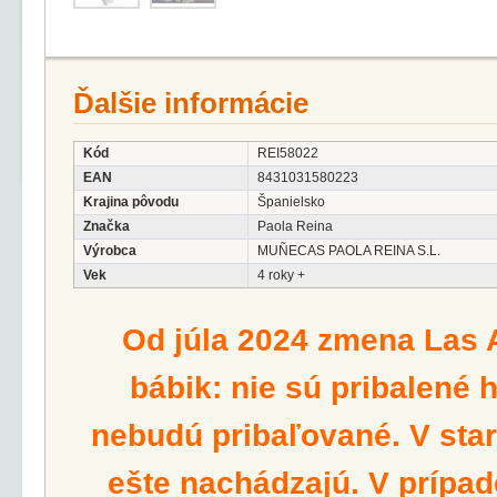
Ďalšie informácie
Kód
REI58022
EAN
8431031580223
Krajina pôvodu
Španielsko
Značka
Paola Reina
Výrobca
MUÑECAS PAOLA REINA S.L.
Vek
4 roky +
Od júla 2024 zmena Las 
bábik: nie sú pribalené 
nebudú pribaľované. V star
ešte nachádzajú. V prípad