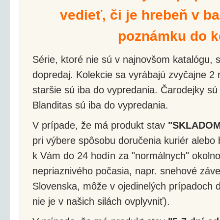
vedieť, či je hrebeň v ba
poznámku do k
Série, ktoré nie sú v najnovšom katalógu, s
dopredaj. Kolekcie sa vyrábajú zvyčajne 2 r
staršie sú iba do vypredania. Čarodejky sú
Blanditas sú iba do vypredania.
V prípade, že má produkt stav
"SKLADOM
pri výbere spôsobu doručenia kuriér alebo 
k Vám do 24 hodín za "normálnych" okolnos
nepriaznivého počasia, napr. snehové záv
Slovenska, môže v ojedinelých prípadoch d
nie je v našich silách ovplyvniť).