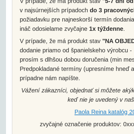
V prípade, že má produkt stav
"5-7 dní od
v najsúrnejších prípadoch
do 3 pracovnýc
požiadavku pre najneskorší termín dodania
ináč odosielame zvyčajne
1x týždenne
.
V prípade, že má produkt stav
"NA OBJE
dodanie priamo od španielskeho výrobcu - 
prosím s dlhšou dobou doručenia (min mes
Predpokladané termíny (upresníme hneď a
prípadne nám napíšte.
Vážení zákazníci, objednať si môžete akýk
keď nie je uvedený v naš
Paola Reina katalóg 2
zvyčajné označenie produktov: 0xxx