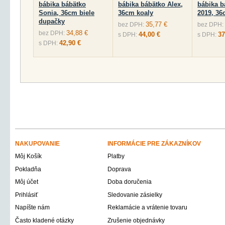
bábika bábätko
bábika bábätko Alex,
bábika b
Sonia, 36cm biele
36cm koaly
2019, 3
dupačky
35,77 €
bez DPH:
bez DPH:
34,88 €
bez DPH:
44,00 €
37
s DPH:
s DPH:
42,90 €
s DPH:
NAKUPOVANIE
INFORMÁCIE PRE ZÁKAZNÍKOV
Môj Košík
Platby
Pokladňa
Doprava
Môj účet
Doba doručenia
Prihlásiť
Sledovanie zásielky
Napíšte nám
Reklamácie a vrátenie tovaru
Často kladené otázky
Zrušenie objednávky