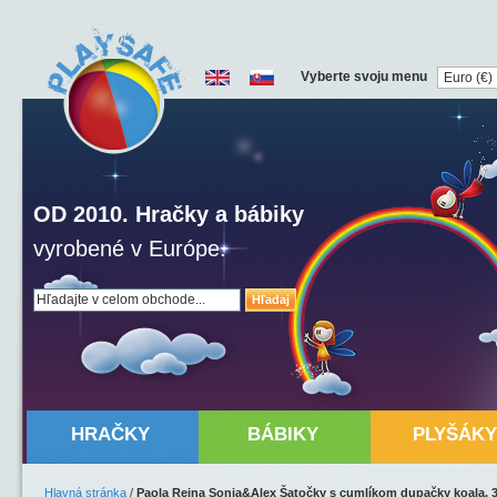
Vyberte svoju menu
OD 2010. Hračky a bábiky
vyrobené v Európe.
Hľadaj
HRAČKY
BÁBIKY
PLYŠÁKY
Hlavná stránka
/
Paola Reina Sonia&Alex Šatočky s cumlíkom dupačky koala,