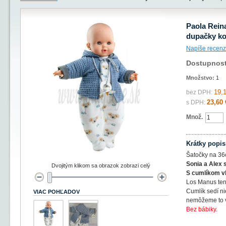
Paola Rein
dupačky ko
Napíše recenz
Dostupnos
Množstvo:
1
19,
bez DPH:
23,60 
s DPH:
Množ.
Krátky popis
Šatočky na 36
Sonia a Alex s
Dvojitým klikom sa obrazok zobrazi celý
S cumlíkom v
Los Manus ten
Cumlík sedí n
VIAC POHĽADOV
nemôžeme to v
Bez bábiky.