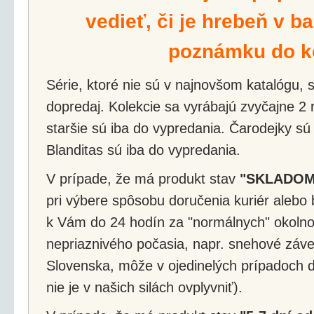
vedieť, či je hrebeň v ba
poznámku do k
Série, ktoré nie sú v najnovšom katalógu, s
dopredaj. Kolekcie sa vyrábajú zvyčajne 2 r
staršie sú iba do vypredania. Čarodejky sú
Blanditas sú iba do vypredania.
V prípade, že má produkt stav
"SKLADOM
pri výbere spôsobu doručenia kuriér alebo 
k Vám do 24 hodín za "normálnych" okolnos
nepriaznivého počasia, napr. snehové záv
Slovenska, môže v ojedinelých prípadoch d
nie je v našich silách ovplyvniť).