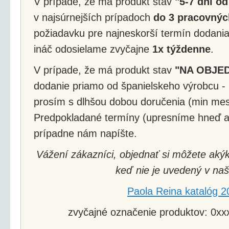
V prípade, že má produkt stav
"5-7 dní od
v najsúrnejších prípadoch
do 3 pracovnýc
požiadavku pre najneskorší termín dodania
ináč odosielame zvyčajne
1x týždenne
.
V prípade, že má produkt stav
"NA OBJE
dodanie priamo od španielskeho výrobcu - 
prosím s dlhšou dobou doručenia (min mes
Predpokladané termíny (upresníme hneď a
prípadne nám napíšte.
Vážení zákazníci, objednať si môžete akýk
keď nie je uvedený v naš
Paola Reina katalóg 2
zvyčajné označenie produktov: 0xxx