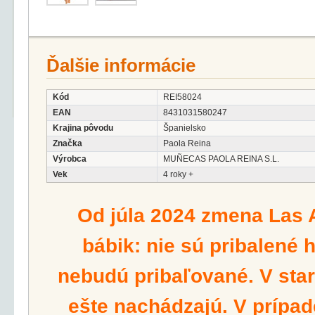
Ďalšie informácie
Kód
REI58024
EAN
8431031580247
Krajina pôvodu
Španielsko
Značka
Paola Reina
Výrobca
MUÑECAS PAOLA REINA S.L.
Vek
4 roky +
Od júla 2024 zmena Las 
bábik: nie sú pribalené 
nebudú pribaľované. V star
ešte nachádzajú. V prípad