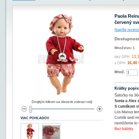
Paola Rein
červený sve
Napíše recenz
Dostupnos
Množstvo:
1
13,
bez DPH:
16,40 
s DPH:
Množ.
Krátky popis
Šatočky na 36
Sonia a Alex s
Dvojitým klikom sa obrazok zobrazi celý
S cumlíkom v
Los Manus ten
Cumlík sedí n
VIAC POHĽADOV
nemôžeme to v
Bez bábiky.