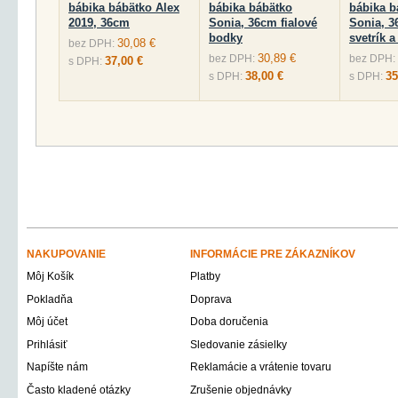
bábika bábätko Alex
bábika bábätko
bábika b
2019, 36cm
Sonia, 36cm fialové
Sonia, 3
bodky
svetrík 
30,08 €
bez DPH:
30,89 €
bez DPH:
bez DPH:
37,00 €
s DPH:
38,00 €
35
s DPH:
s DPH:
NAKUPOVANIE
INFORMÁCIE PRE ZÁKAZNÍKOV
Môj Košík
Platby
Pokladňa
Doprava
Môj účet
Doba doručenia
Prihlásiť
Sledovanie zásielky
Napíšte nám
Reklamácie a vrátenie tovaru
Často kladené otázky
Zrušenie objednávky