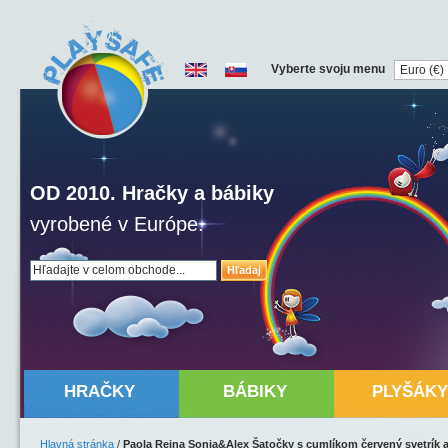
Vyberte svoju menu
OD 2010. Hračky a bábiky
vyrobené v Európe.
Hľadaj
HRAČKY
BÁBIKY
PLYŠÁKY
Hlavná stránka
/
Paola Reina Sonia&Alex Šatočky s cumlíkom červený svetrík 