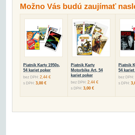
Možno Vás budú zaujímať nasl
Piatnik Karty 1950s,
Piatnik Karty
Piatnik K
54 kariet poker
Motorbike Art, 54
54 kariet
kariet poker
2,44 €
bez DPH:
bez DPH:
2,44 €
bez DPH:
3,00 €
3,
s DPH:
s DPH:
3,00 €
s DPH: