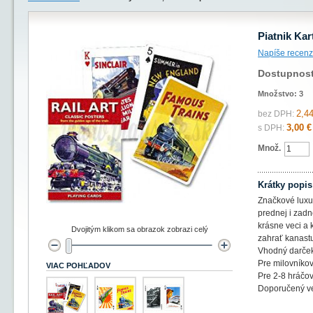
Piatnik Kar
Napíše recenz
Dostupnos
Množstvo:
3
2,44
bez DPH:
3,00 €
s DPH:
Množ.
Krátky popis
Značkové luxus
prednej i zadn
krásne veci a 
Dvojitým klikom sa obrazok zobrazi celý
zahrať kanastu
Vhodný darček
Pre milovníkov
VIAC POHĽADOV
Pre 2-8 hráčov
Doporučený ve