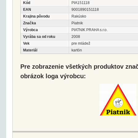
Kód
PIA151118
EAN
9001890151118
Krajina pôvodu
Rakúsko
Značka
Piatnik
Výrobca
PIATNIK PRAHA s.r.o.
Vyrába sa od roku
2008
Vek
pre mládež
Materiál
kartón
Pre zobrazenie všetkých produktov značk
obrázok loga výrobcu: