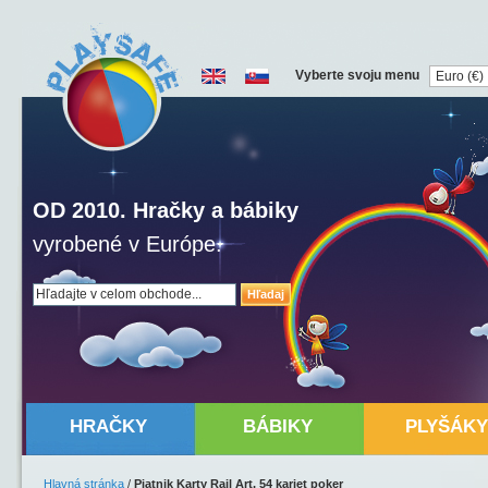
Vyberte svoju menu
OD 2010. Hračky a bábiky
vyrobené v Európe.
Hľadaj
HRAČKY
BÁBIKY
PLYŠÁKY
Hlavná stránka
/
Piatnik Karty Rail Art, 54 kariet poker