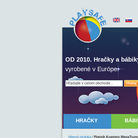
OD 2010. Hračky a bábik
vyrobené v Európe.
Hľadaj
HRAČKY
BÁBI
Hlavná stránka
/
Piatnik Kvarteto MegaTru