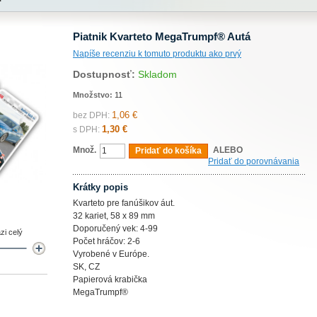
Piatnik Kvarteto MegaTrumpf® Autá
Napíše recenziu k tomuto produktu ako prvý
Dostupnosť:
Skladom
Množstvo:
11
1,06 €
bez DPH:
1,30 €
s DPH:
Množ.
ALEBO
Pridať do košíka
Pridať do porovnávania
Krátky popis
Kvarteto pre fanúšikov áut.
32 kariet, 58 x 89 mm
Doporučený vek: 4-99
zi celý
Počet hráčov: 2-6
Vyrobené v Európe.
SK, CZ
Papierová krabička
MegaTrumpf®