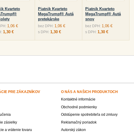
ik Kvarteto
Piatnik Kvarteto
Piatnik Kvarteto
aTrumpf®
MegaTrumpf® Autá
MegaTrumpf® Autá
iolety
pretekárske
snov
1,06 €
1,06 €
1,06 €
DPH:
bez DPH:
bez DPH:
1,30 €
1,30 €
1,30 €
H:
s DPH:
s DPH:
ÁCIE PRE ZÁKAZNÍKOV
O NÁS A NAŠICH PRODUKTOCH
Kontaktné informácie
Obchodné podmienky
učenia
Odstúpenie spotrebiteľa od zmluvy
e zásielky
Reklamačný poriadok
e a vrátenie tovaru
Autorský zákon