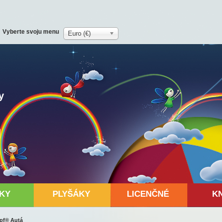
Vyberte svoju menu
Euro (€)
y
KY
PLYŠÁKY
LICENČNÉ
K
mpf® Autá