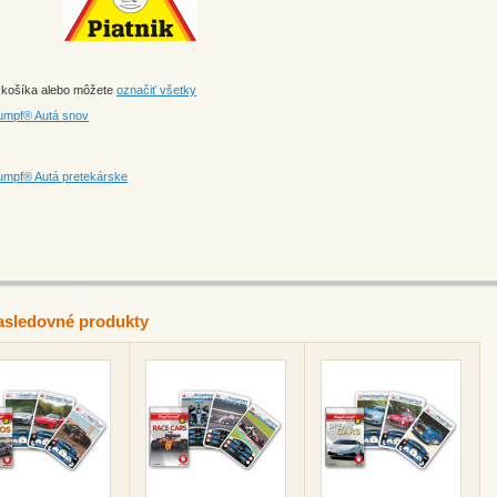
o košíka alebo môžete
označiť všetky
rumpf® Autá snov
rumpf® Autá pretekárske
asledovné produkty