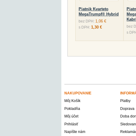
Piatnik Kvarteto
Piatn
MegaTrumpf® Hybrid
Meg
Kabr
1,06 €
bez DPH:
bez 
1,30 €
s DPH:
s DP
NAKUPOVANIE
INFORM
Môj Košík
Platby
Pokladňa
Doprava
Môj účet
Doba dor
Prihlásiť
Sledovani
Napíšte nám
Reklamáci