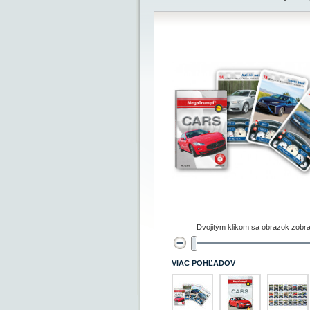
Dvojitým klikom sa obrazok zobra
VIAC POHĽADOV