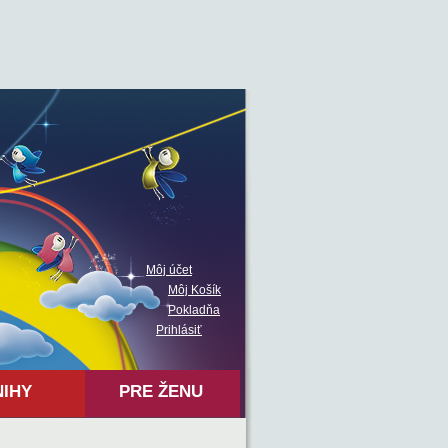
Môj účet
Môj Košík
Pokladňa
Prihlásiť
NIHY
PRE ŽENU