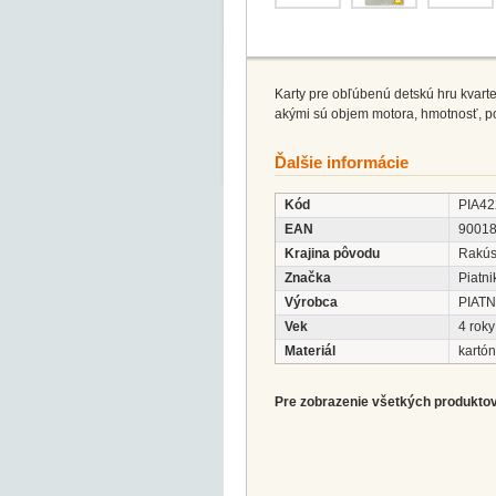
Karty pre obľúbenú detskú hru kvart
akými sú objem motora, hmotnosť, po
Ďalšie informácie
Kód
PIA42
EAN
9001
Krajina pôvodu
Rakú
Značka
Piatni
Výrobca
PIATN
Vek
4 roky
Materiál
kartón
Pre zobrazenie všetkých produktov 