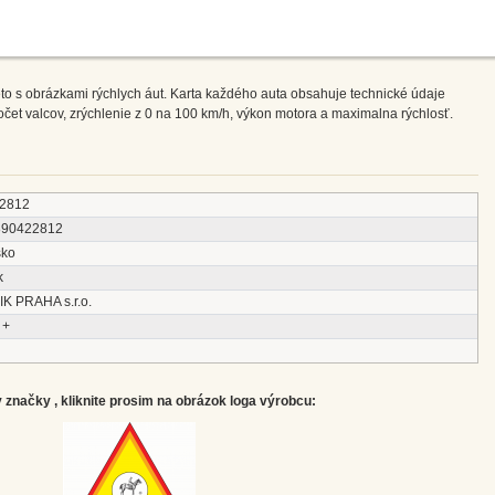
eto s obrázkami rýchlych áut. Karta každého auta obsahuje technické údaje
čet valcov, zrýchlenie z 0 na 100 km/h, výkon motora a maximalna rýchlosť.
2812
890422812
sko
k
IK PRAHA s.r.o.
 +
značky , kliknite prosim na obrázok loga výrobcu: