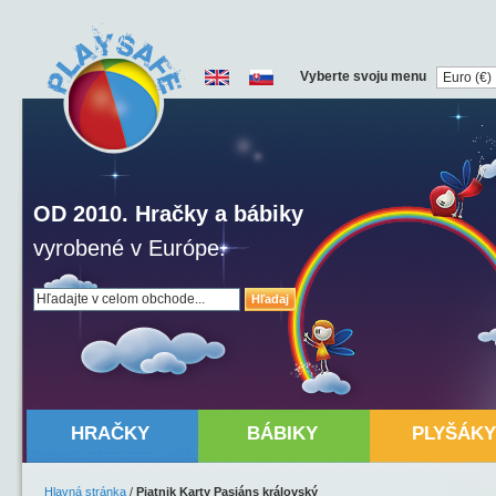
Vyberte svoju menu
OD 2010. Hračky a bábiky
vyrobené v Európe.
Hľadaj
HRAČKY
BÁBIKY
PLYŠÁKY
Hlavná stránka
/
Piatnik Karty Pasiáns královský