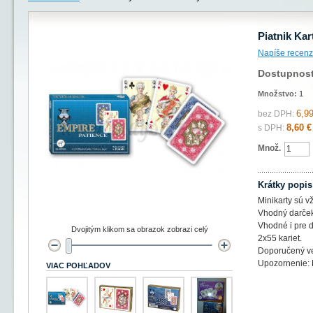
Piatnik Kar
Napíše recenz
Dostupnos
Množstvo:
1
6,99
bez DPH:
8,60 €
s DPH:
Množ.
Krátky popis
Minikarty sú v
Vhodný darček
Vhodné i pre d
Dvojitým klikom sa obrazok zobrazi celý
2x55 kariet.
Doporučený ve
Upozornenie: M
VIAC POHĽADOV