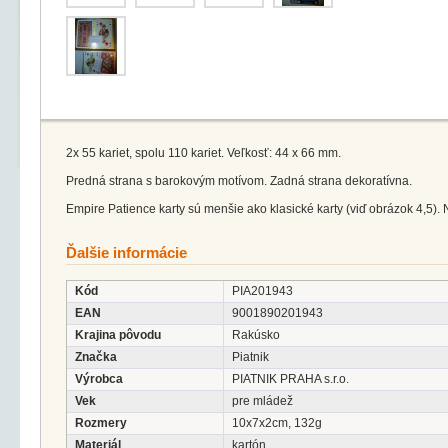
2x 55 kariet, spolu 110 kariet. Veľkosť: 44 x 66 mm.
Predná strana s barokovým motívom. Zadná strana dekoratívna.
Empire Patience karty sú menšie ako klasické karty (viď obrázok 4,5)
Ďalšie informácie
Kód
PIA201943
EAN
9001890201943
Krajina pôvodu
Rakúsko
Značka
Piatnik
Výrobca
PIATNIK PRAHA s.r.o.
Vek
pre mládež
Rozmery
10x7x2cm, 132g
Materiál
kartón