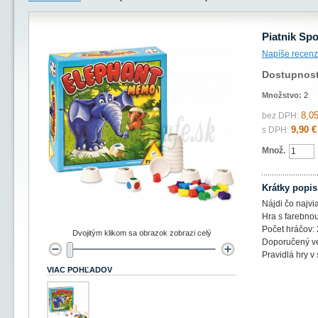
Piatnik Sp
Napíše recenz
Dostupnos
Množstvo:
2
8,05
bez DPH:
9,90 €
s DPH:
Množ.
Krátky popis
Nájdi čo najvi
Hra s farebno
Počet hráčov: 
Dvojitým klikom sa obrazok zobrazi celý
Doporučený ve
Pravidlá hry v
VIAC POHĽADOV