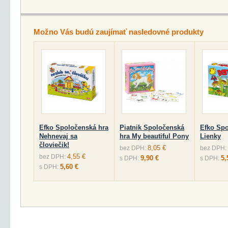
Možno Vás budú zaujímať nasledovné produkty
Efko Spoločenská hra
Piatnik Spoločenská
Efko Spo
Nehnevaj sa
hra My beautiful Pony
Lienky
človiečik!
8,05 €
bez DPH:
bez DPH:
4,55 €
bez DPH:
9,90 €
5,
s DPH:
s DPH:
5,60 €
s DPH: