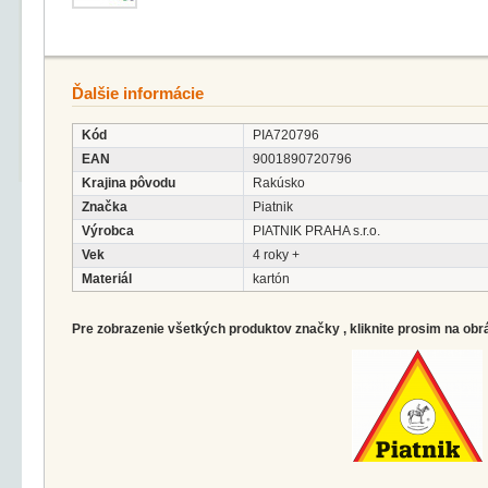
Ďalšie informácie
Kód
PIA720796
EAN
9001890720796
Krajina pôvodu
Rakúsko
Značka
Piatnik
Výrobca
PIATNIK PRAHA s.r.o.
Vek
4 roky +
Materiál
kartón
Pre zobrazenie všetkých produktov značky , kliknite prosim na obr