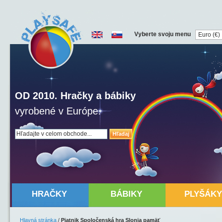
Vyberte svoju menu
OD 2010. Hračky a bábiky
vyrobené v Európe.
Hľadaj
HRAČKY
BÁBIKY
PLYŠÁKY
Hlavná stránka
/
Piatnik Spoločenská hra Slonia pamäť