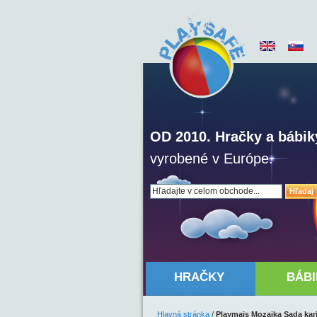
OD 2010. Hračky a bábik
vyrobené v Európe.
Hľadaj
HRAČKY
BÁBI
Hlavná stránka
/
Playmais Mozaika Sada kari