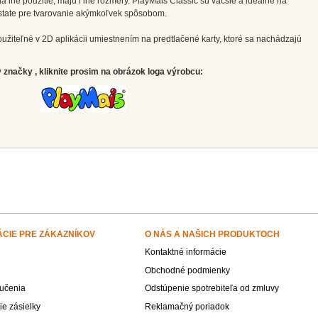
iné použitie, majú i iné rozmery. PlayMais Classic sú väčšie a ideálne na
odstate pre tvarovanie akýmkoľvek spôsobom.
užiteľné v 2D aplikácii umiestnením na predtlačené karty, ktoré sa nachádzajú
značky , kliknite prosim na obrázok loga výrobcu:
ÁCIE PRE ZÁKAZNÍKOV
O NÁS A NAŠICH PRODUKTOCH
Kontaktné informácie
Obchodné podmienky
učenia
Odstúpenie spotrebiteľa od zmluvy
e zásielky
Reklamačný poriadok