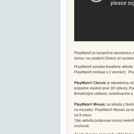
PlayMais® je bezpečná stavebnica z
doma i na cestách! Dielce sú vyroben
PlayMais® ponúka kreatívne aktivity s
PlayMais® existuje v 2 verziách: Pl
PlayMais® Classic
je stavebnica od
prípadne vlastné prvé 3D výtvory. Pl
tématickými celkami, vzdelávacími a 
PlayMais® Mosaic
sa skladá z fareb
na mozaiku. PlayMais® Mosaic sa dodá
od 8 rokov.
Táto aktivita podporuje rozvoj nieko
zručnosti.