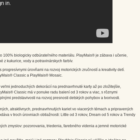
o 100% biologicky odbúrateľného materiálu. PlayMais® je zábava i učenie,
é z kukurice, vody a potravinárskych farbív.
 progresívnymi úrovňami na rozvoj motorických zručností a kreativity detí.
ayMais® Classic a PlayMais® Mosaic.
 veľmi jednoduchých dekorácií na prednavrhnuté karty až po zložitejšie,
ayMais® Classic má v ponuke radu balení od 3 rokov a viac, s rôznymi
plnými predstavivosti na rozvoj presnosti detských pohybov a tvorivosti.
ných, atraktívnych, prednavrhnutých kariet vo viacerých témach a pripravených
va v troch úrovniach obtiažnosti: Little od 3 rokov, Dream od 5 rokov a Trendy
ľkých zmyslov: pozorovania, triedenia, farebného videnia a jemné motorické