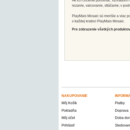
Ak ich chceme porovnať, vzhľadom na 
rezanie, valcovanie, stláčanie; v p
PlayMais Mosaic sú menšie a viac po
v každej krabici PlayMais Mosaic.
Pre zobrazenie všetkých produktov 
NAKUPOVANIE
INFORM
Môj Košík
Platby
Pokladňa
Doprava
Môj účet
Doba dor
Prihlásiť
Sledovani