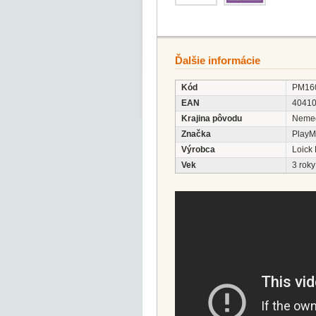
Ďalšie informácie
Kód
PM16
EAN
4041
Krajina pôvodu
Neme
Značka
PlayM
Výrobca
Loick
Vek
3 roky