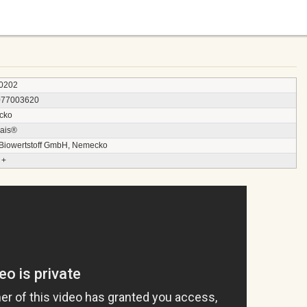
0202
077003620
cko
ais®
 Biowertstoff GmbH, Nemecko
 +