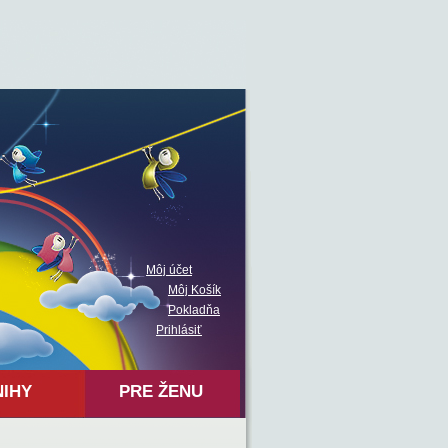
Môj účet
Môj Košík
Pokladňa
Prihlásiť
NIHY
PRE ŽENU