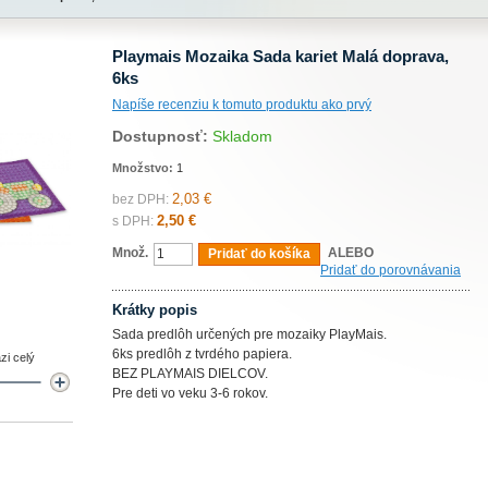
Playmais Mozaika Sada kariet Malá doprava,
6ks
Napíše recenziu k tomuto produktu ako prvý
Dostupnosť:
Skladom
Množstvo:
1
2,03 €
bez DPH:
2,50 €
s DPH:
Množ.
ALEBO
Pridať do košíka
Pridať do porovnávania
Krátky popis
Sada predlôh určených pre mozaiky PlayMais.
6ks predlôh z tvrdého papiera.
zi celý
BEZ PLAYMAIS DIELCOV.
Pre deti vo veku 3-6 rokov.