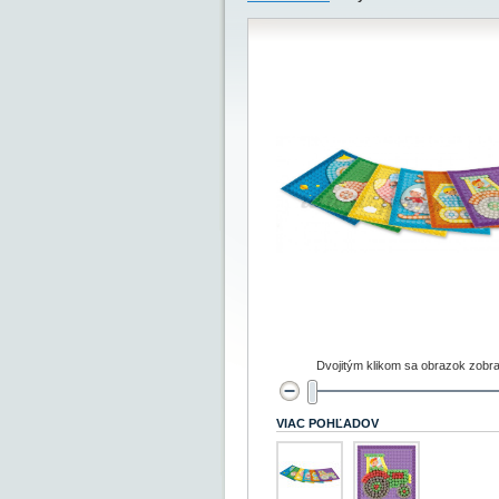
Dvojitým klikom sa obrazok zobra
VIAC POHĽADOV