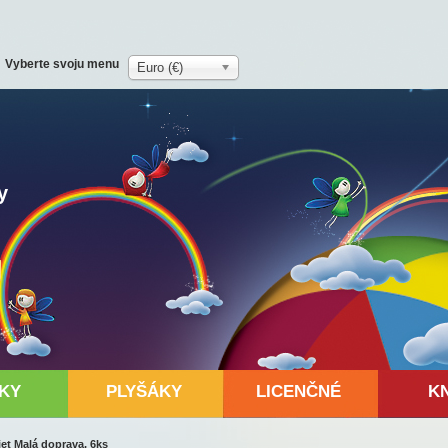
Vyberte svoju menu
Euro (€)
y
KY
PLYŠÁKY
LICENČNÉ
K
et Malá doprava, 6ks