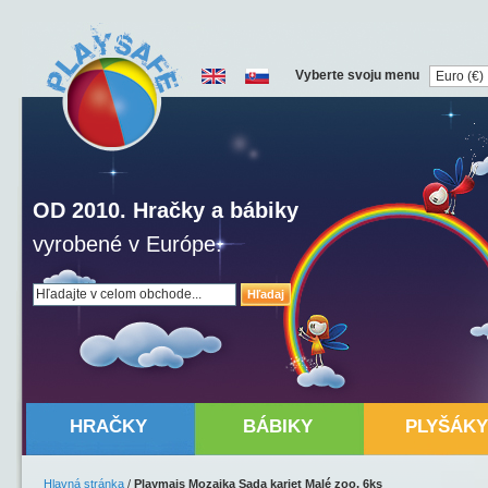
Vyberte svoju menu
OD 2010. Hračky a bábiky
vyrobené v Európe.
Hľadaj
HRAČKY
BÁBIKY
PLYŠÁKY
Hlavná stránka
/
Playmais Mozaika Sada kariet Malé zoo, 6ks