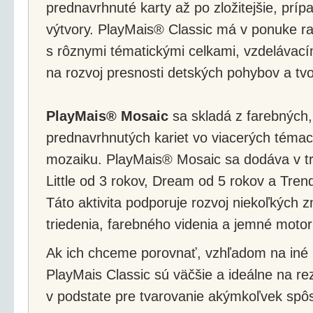
prednavrhnuté karty až po zložitejšie, prí
výtvory. PlayMais® Classic má v ponuke ra
s rôznymi tématickými celkami, vzdelávacím
na rozvoj presnosti detských pohybov a tvor
PlayMais® Mosaic
sa skladá z farebných,
prednavrhnutých kariet vo viacerých témac
mozaiku. PlayMais® Mosaic sa dodáva v tro
Little od 3 rokov, Dream od 5 rokov a Tren
Táto aktivita podporuje rozvoj niekoľkých 
triedenia, farebného videnia a jemné motor
Ak ich chceme porovnať, vzhľadom na iné p
PlayMais Classic sú väčšie a ideálne na rez
v podstate pre tvarovanie akýmkoľvek sp