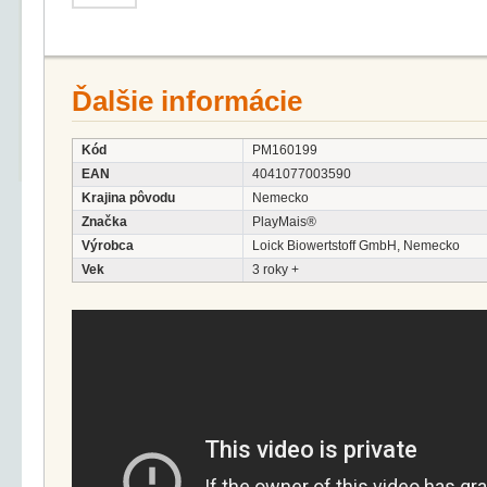
Ďalšie informácie
Kód
PM160199
EAN
4041077003590
Krajina pôvodu
Nemecko
Značka
PlayMais®
Výrobca
Loick Biowertstoff GmbH, Nemecko
Vek
3 roky +