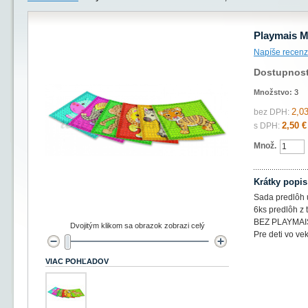
Playmais M
Napíše recenz
Dostupnos
Množstvo:
3
2,03
bez DPH:
2,50 €
s DPH:
Množ.
Krátky popis
Sada predlôh 
6ks predlôh z 
BEZ PLAYMAI
Dvojitým klikom sa obrazok zobrazi celý
Pre deti vo ve
VIAC POHĽADOV