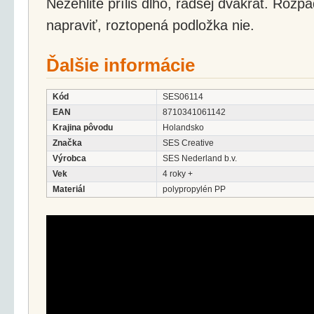
Nežehlite príliš dlho, radšej dvakrát. Roz
napraviť, roztopená podložka nie.
Ďalšie informácie
Kód
SES06114
EAN
8710341061142
Krajina pôvodu
Holandsko
Značka
SES Creative
Výrobca
SES Nederland b.v.
Vek
4 roky +
Materiál
polypropylén PP