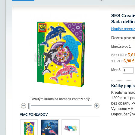
SES Creati
Sada delfín
Napíše recenz
Dostupnos
Množstvo:
1
5,61
bez DPH:
6,90 €
s DPH:
Množ.
Krátky popis
Kreatívna hra
1200ks a 1 po
Dvojitým klikom sa obrazok zobrazi celý
bez obsahu P
Vyrobené v H
Doporučený ve
VIAC POHĽADOV