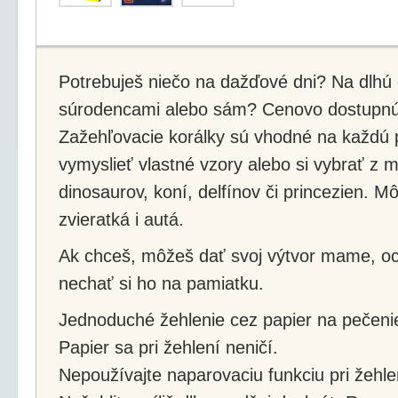
Potrebuješ niečo na dažďové dni? Na dlhú c
súrodencami alebo sám? Cenovo dostupnú
Zažehľovacie korálky sú vhodné na každú p
vymyslieť vlastné vzory alebo si vybrať z
dinosaurov, koní, delfínov či princezien. Mô
zvieratká i autá.
Ak chceš, môžeš dať svoj výtvor mame, oci
nechať si ho na pamiatku.
Jednoduché žehlenie cez papier na pečeni
Papier sa pri žehlení neničí.
Nepoužívajte naparovaciu funkciu pri žehle