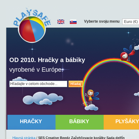
Vyberte svoju menu
OD 2010. Hračky a bábiky
vyrobené v Európe.
Hľadaj
HRAČKY
BÁBIKY
PLYŠÁKY
Hlavná stránka
/
SES Creative Beedz Zažehľovacie korálky Sada delfín