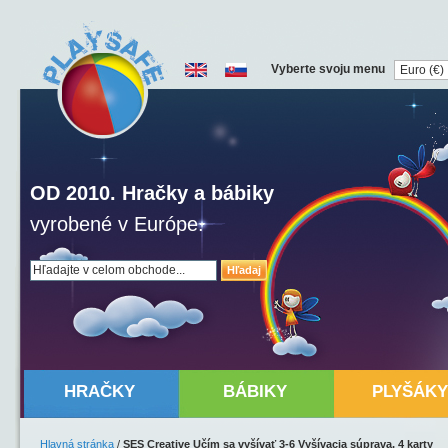
Vyberte svoju menu
OD 2010. Hračky a bábiky
vyrobené v Európe.
Hľadaj
HRAČKY
BÁBIKY
PLYŠÁKY
Hlavná stránka
/
SES Creative Učím sa vyšívať 3-6 Vyšívacia súprava, 4 karty