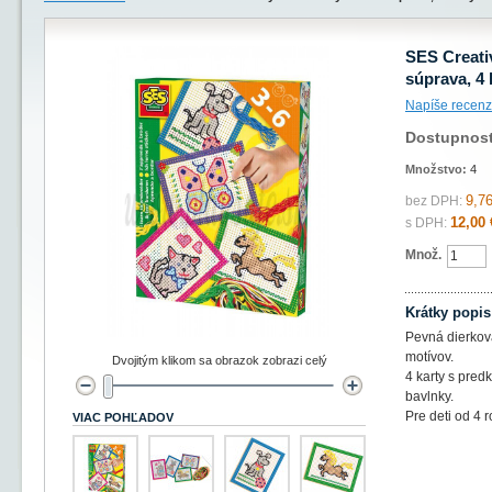
SES Creativ
súprava, 4 
Napíše recenz
Dostupnos
Množstvo:
4
9,76
bez DPH:
12,00 
s DPH:
Množ.
Krátky popis
Pevná dierkov
motívov.
Dvojitým klikom sa obrazok zobrazi celý
4 karty s pred
bavlnky.
Pre deti od 4 r
VIAC POHĽADOV