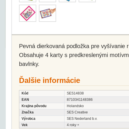
Pevná dierkovaná podložka pre vyšívanie 
Obsahuje 4 karty s predkreslenými motívmi,
bavlnky.
Ďalšie informácie
Kód
SES14838
EAN
8710341148386
Krajina pôvodu
Holandsko
Značka
SES Creative
Výrobca
SES Nederland b.v.
Vek
4 roky +