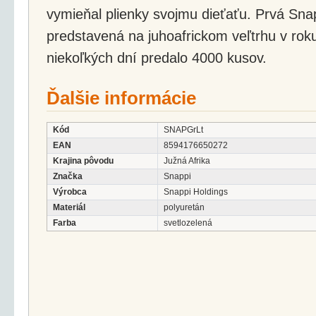
vymieňal plienky svojmu dieťaťu. Prvá Sn
predstavená na juhoafrickom veľtrhu v rok
niekoľkých dní predalo 4000 kusov.
Ďalšie informácie
Kód
SNAPGrLt
EAN
8594176650272
Krajina pôvodu
Južná Afrika
Značka
Snappi
Výrobca
Snappi Holdings
Materiál
polyuretán
Farba
svetlozelená