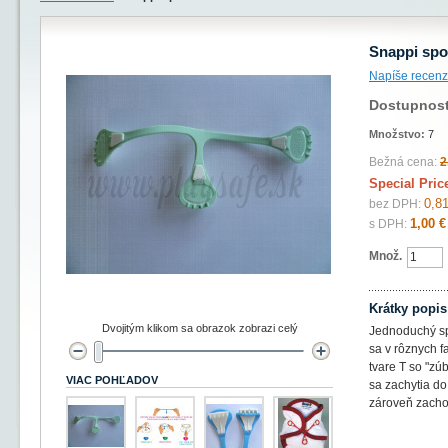
Snappi spo
Napíše recenz
Dostupnos
Množstvo:
7
Bežná cena:
2
Special Pric
0,81
bez DPH:
1,00 €
s DPH:
Množ.
Krátky popis
Dvojitým klikom sa obrazok zobrazi celý
Jednoduchý sp
sa v rôznych f
tvare T so "zú
VIAC POHĽADOV
sa zachytia do
zároveň zacho