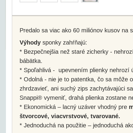
Predalo sa viac ako 60 miliónov kusov na s
Výhody
sponky zahŕňajú:
* Bezpečnejšia než staré zicherky - nehrozí
bábätka.
* Spoľahlivá - upevnením plienky nehrozí ú
* Odolná - nie je to patentka, čo sa môže o
zhrdzavieť, ani suchý zips zachytávajúci sa
Snappi® vymeniť, drahá plienka zostane n
* Ekonomická – lacný uzáver vhodný pre
m
štvorcové, viacvrstvové, tvarované.
* Jednoduchá na použitie – jednoduchá ako 