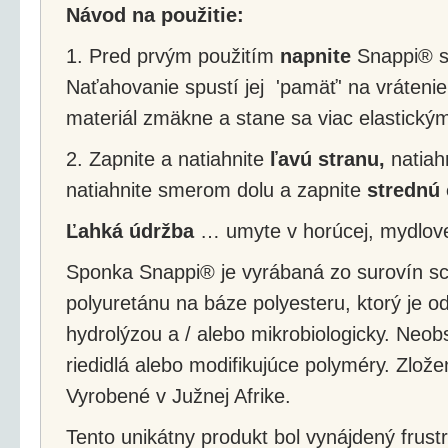
Návod na použitie:
1. Pred prvým použitím
napnite
Snappi® s
Naťahovanie spustí jej 'pamäť' na vrátenie
materiál zmäkne a stane sa viac elastický
2. Zapnite a natiahnite
ľavú stranu,
natiah
natiahnite smerom dolu a zapnite
strednú 
Ľahká údržba
… umyte v horúcej, mydlove
Sponka Snappi® je vyrábaná zo surovín s
polyuretánu na báze polyesteru, ktorý je 
hydrolýzou a / alebo mikrobiologicky. Neobs
riedidlá alebo modifikujúce polyméry. Zlože
Vyrobené v Južnej Afrike.
Tento unikátny produkt bol vynájdený frus