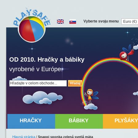
Vyberte svoju menu
OD 2010. Hračky a bábiky
vyrobené v Európe.
Hľadaj
HRAČKY
BÁBIKY
PLYŠÁKY
Hlavná stránka
/
Snappi sponka zelená svetlá mäta