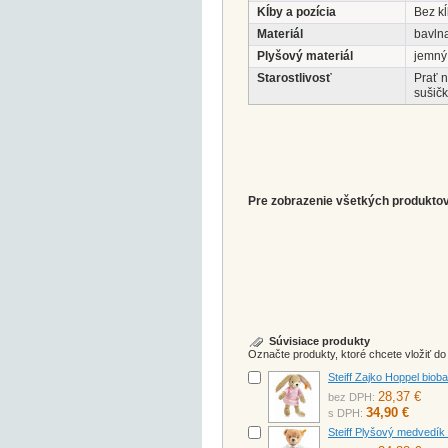
Kĺby a pozícia
Bez k
Materiál
bavln
Plyšový materiál
jemný
Starostlivosť
Prať 
sušičk
Pre zobrazenie všetkých produktov 
Súvisiace produkty
Označte produkty, ktoré chcete vložiť d
Steiff Zajko Hoppel bio
28,37 €
bez DPH:
34,90 €
s DPH:
Steiff Plyšový medvedí