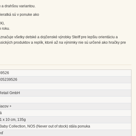
u a drahšou variantou.
vieratká sú v ponuke ako
k),
 roku.
ačuje všetky detské a dojčenské výrobky Steiff pre lepšiu orientáciu a
asických produktov a replík, ktoré až na výnimky nie sú určené ako hračky pre
39526
505239526
 Retail GmbH
iacov +
á
1 x 10 cm, 135g
Baby Collection, NOS (Never out of stock) stála ponuka
eď