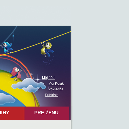
Môj účet
Môj Košík
Pokladňa
Prihlásiť
NIHY
PRE ŽENU