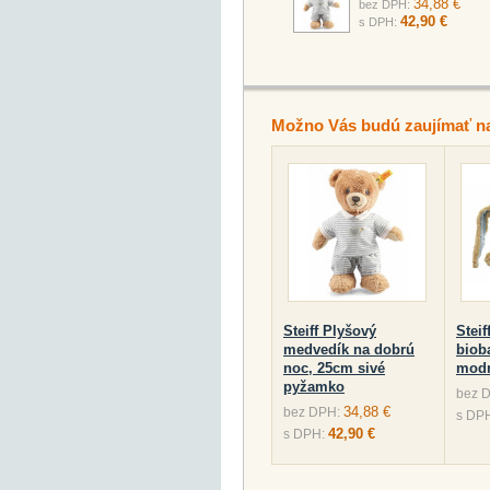
34,88 €
bez DPH:
42,90 €
s DPH:
Možno Vás budú zaujímať n
Steiff Plyšový
Stei
medvedík na dobrú
biob
noc, 25cm sivé
modr
pyžamko
bez 
34,88 €
bez DPH:
s DP
42,90 €
s DPH: