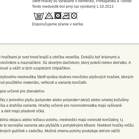
Steiff hračky sú vyrábané v Nemecku, Portugalsku a Tunise.
Tento medvedík bol prvý raz vyrobený 1.10.2013
Doporučujeme pranie v sieťke.
 hračkami je svet hneď krajší a izbička veselšia. Dokážu byť krásnymi a
oločníkmi a maznáčikmi. Sú skvelým darčekom, ktorý poteší nielen dieťatko. A
lovať a vážiť si tých ozajstných chlpáčikov.
plyšového medvedíka Steiff vyrába dodnes množstvo plyšových hračiek, ktorých
 od použitého materiálu, veľkosti a varianty končatín.
ajne určené pre zberateľov.
čky z jemného plyšu (polyester alebo polyester+akryl) alebo umelej kožušiny
ejšia a drahšia varianta. Hračky určené pre novorodeniatka majú vyšívané
 a deti majú plastové očká.
abilnú stojacu alebo ležiacu polohu, medvedíci majú ovisnuté končatiny, t.j.
Je to lacnejšia varianta ako plyšáčik s pohyblivými kĺbami. Niektoré hračky môžu
átových guličiek v zadočku. Možná zmena polohy poskytuje deťom väčší