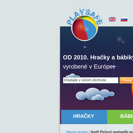
OD 2010. Hračky a bábik
vyrobené v Európe.
Hľadaj
HRAČKY
BÁBI
Hlavná stránka
/
Steiff Plyšový medvedík n