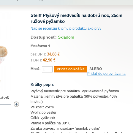
Steiff Plyšový medvedík na dobrú noc, 25cm
ružové pyžamko
Napíše recenziu k tomuto produktu ako prvý
Dostupnosť:
Skladom
Množstvo:
4
34,88 €
bez DPH:
42,90 €
s DPH:
Množ.
ALEBO
Pridať do košíka
Pridať do porovnávania
Krátky popis
Plyšový medvedík pre bábätká. Vyzliekateľné pyžamko.
Material: jemný plyš pre bábätká (60% polyester, 40%
zi celý
bavlna)
Veľkosť: 25cm
Výplň: polyester
Očká: vyšívané
Pranie v práčke na 30° C
Záruka pravosti: mosadzný "gombík v ušku"