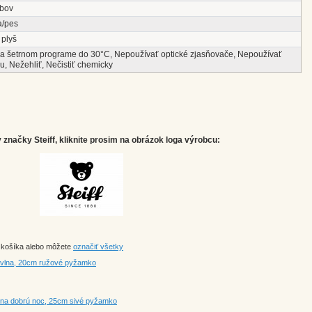
ĺbov
a/pes
 plyš
na šetrnom programe do 30°C, Nepoužívať optické zjasňovače, Nepoužívať
u, Nežehliť, Nečistiť chemicky
značky Steiff, kliknite prosim na obrázok loga výrobcu:
o košíka alebo môžete
označiť všetky
bavlna, 20cm ružové pyžamko
k na dobrú noc, 25cm sivé pyžamko