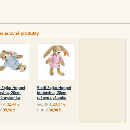
asledovné produkty
ff Zajko Hoppel
Steiff Zajko Hoppel
avlna, 20cm
biobavlna, 20cm
é pyžamko
ružové pyžamko
32,44 €
28,37 €
DPH:
bez DPH:
39,90 €
34,90 €
H:
s DPH: