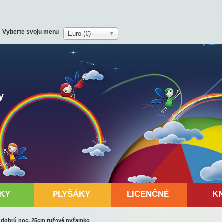
Vyberte svoju menu
Euro (€)
y
KY
PLYŠÁKY
LICENČNÉ
K
a dobrú noc, 25cm ružové pyžamko