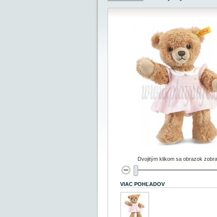
Dvojitým klikom sa obrazok zobra
VIAC POHĽADOV