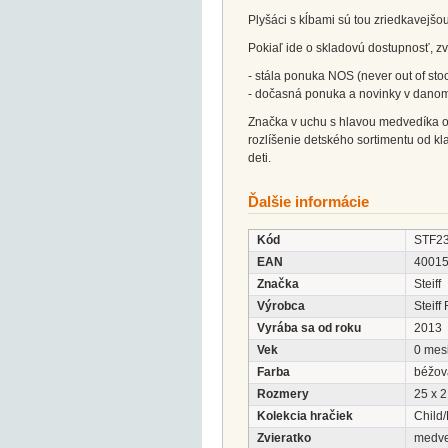
Plyšáci s kĺbami sú tou zriedkavejšo
Pokiaľ ide o skladovú dostupnosť, z
- stála ponuka NOS (never out of stoc
- dočasná ponuka a novinky v danom
Značka v uchu s hlavou medvedíka ozn
rozlíšenie detského sortimentu od kl
deti.
Ďalšie informácie
Kód
STF2
EAN
4001
Značka
Steiff
Výrobca
Steiff
Vyrába sa od roku
2013
Vek
0 mes
Farba
béžov
Rozmery
25 x 2
Kolekcia hračiek
Child/
Zvieratko
medv