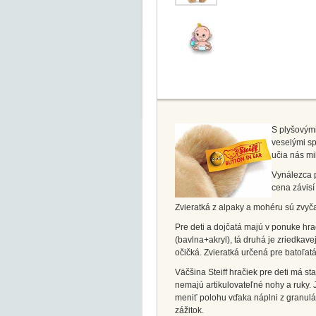
S plyšovými
veselými sp
učia nás mi
Vynálezca 
cena závisí
Zvieratká z alpaky a mohéru sú zvyč
Pre deti a dojčatá majú v ponuke hra
(bavlna+akryl), tá druhá je zriedkav
očičká. Zvieratká určená pre batoľatá
Väčšina Steiff hračiek pre deti má st
nemajú artikulovateľné nohy a ruky. 
meniť polohu vďaka náplni z granul
zážitok.