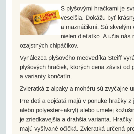
S plyšovými hračkami je sve
veselšia. Dokážu byť krásn
a maznáčikmi. Sú skvelým 
nielen dieťatko. A učia nás 
ozajstných chlpáčikov.
Vynálezca plyšového medvedíka Steiff vy
plyšových hračiek, ktorých cena závisí od p
a varianty končatín.
Zvieratká z alpaky a mohéru sú zvyčajne u
Pre deti a dojčatá majú v ponuke hračky z
alebo polyester+akryl) alebo umelej kožuši
je zriedkavejšia a drahšia varianta. Hračk
majú vyšívané očičká. Zvieratká určená pre