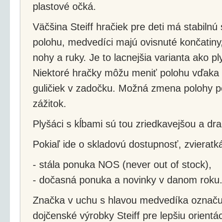
plastové očká.
Väčšina Steiff hračiek pre deti má stabilnú 
polohu, medvedíci majú ovisnuté končatiny, 
nohy a ruky. Je to lacnejšia varianta ako pl
Niektoré hračky môžu meniť polohu vďaka 
guličiek v zadočku. Možná zmena polohy p
zážitok.
Plyšáci s kĺbami sú tou zriedkavejšou a dr
Pokiaľ ide o skladovú dostupnosť, zvierat
- stála ponuka NOS (never out of stock),
- dočasná ponuka a novinky v danom roku
Značka v uchu s hlavou medvedíka označuj
dojčenské výrobky Steiff pre lepšiu orientá