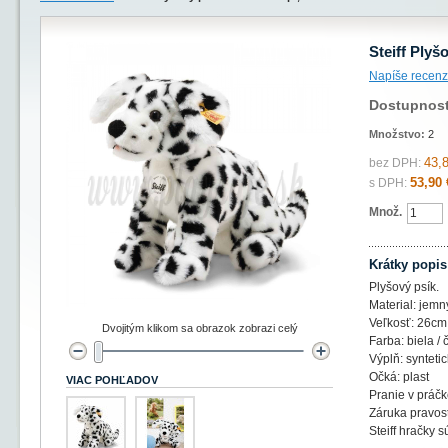
Steiff Plyš
Napíše recenz
Dostupnos
Množstvo:
2
43,
bez DPH:
53,90 
s DPH:
Množ.
Krátky popis
Plyšový psík.
Material: jemn
Veľkosť: 26cm
Dvojitým klikom sa obrazok zobrazi celý
Farba: biela / 
Výplň: synteti
Očká: plast
VIAC POHĽADOV
Pranie v práč
Záruka pravos
Steiff hračky 