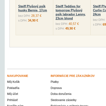
Steiff Plyšový psík
Steiff Teddies for
Steiff Pl
husky Bernie, 17cm
tomorrow Plyšový
Curlie C
psík labrador Lenny,
24cm
28,37 €
bez DPH:
23cm blond
bez DPH:
34,90 €
s DPH:
40,57 €
bez DPH:
69
s DPH:
49,90 €
s DPH:
NAKUPOVANIE
INFORMÁCIE PRE ZÁKAZNÍKOV
Môj Košík
Platby
Pokladňa
Doprava
Môj účet
Doba doručenia
Prihlásiť
Sledovanie zásielky