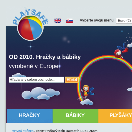
Vyberte svoju menu
OD 2010. Hračky a bábiky
vyrobené v Európe.
Hľadaj
HRAČKY
BÁBIKY
PLYŠÁKY
Hlavná stránka
/
Steiff Plyšový psík Dalmatín Lupi, 26cm