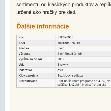
sortimentu od klasických produktov a replí
určené ako hračky pre deti.
Ďalšie informácie
Kód
STF076916
EAN
4001505076916
Značka
Steiff
Výrobca
Steiff Retail GmbH
Vyrába sa od roku
2019
Vek
3 roky +
Zvieratko
psík
Kĺby a pozícia
Bez kĺbov; sediaca
Starostlivosť
Prať na šetrnom programe do 30°C, Ne
sušičku, Nežehliť, Nečistiť chemicky