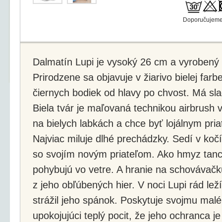
Doporučujeme 
Dalmatín Lupi je vysoký 26 cm a vyrobený
Prirodzene sa objavuje v žiarivo bielej f
čiernych bodiek od hlavy po chvost. Má sla
Biela tvár je maľovaná technikou airbrush v
na bielych labkách a chce byť lojálnym pr
Najviac miluje dlhé prechádzky. Sedí v koč
so svojím novým priateľom. Ako hmyz tanc
pohybujú vo vetre. A hranie na schovávačku
z jeho obľúbených hier. V noci Lupi rád leží
strážil jeho spánok. Poskytuje svojmu malé
upokojujúci teplý pocit, že jeho ochranca je