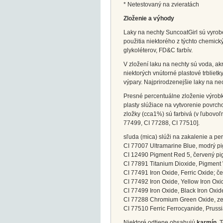
* Netestovaný na zvieratách
Zloženie a výhody
Laky na nechty SuncoatGirl sú vyr
použitia niektorého z týchto chemický
glykoléterov, FD&C farbív.
V zložení laku na nechty sú voda, ak
niektorých vnútorné plastové trbliet
výpary. Najprirodzenejšie laky na nec
Presné percentuálne zloženie výrobk
plasty slúžiace na vytvorenie povrch
zložky (cca1%) sú farbivá (v ľubovoľ
77499, CI 77288, CI 77510].
sľuda (mica) slúži na zakalenie a pe
CI 77007 Ultramarine Blue, modrý p
CI 12490 Pigment Red 5, červený p
CI 77891 Titanium Dioxide, Pigment 
CI 77491 Iron Oxide, Ferric Oxide; 
CI 77492 Iron Oxide, Yellow Iron Oxid
CI 77499 Iron Oxide, Black Iron Oxide
CI 77288 Chromium Green Oxide, ze
CI 77510 Ferric Ferrocyanide, Pruss
Niektoré odtiene obsahujú
karmín
. 