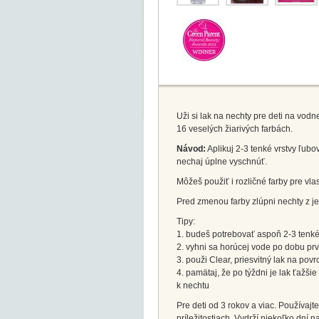
Uži si lak na nechty pre deti na vod
16 veselých žiarivých farbách.
Návod:
Aplikuj 2-3 tenké vrstvy ľubo
nechaj úplne vyschnúť.
Môžeš použiť i rozličné farby pre vla
Pred zmenou farby zlúpni nechty z j
Tipy:
1. budeš potrebovať aspoň 2-3 tenké
2. vyhni sa horúcej vode po dobu pr
3. použi Clear, priesvitný lak na povr
4. pamätaj, že po týždni je lak ťažši
k nechtu
Pre deti od 3 rokov a viac. Používaj
príležitostiach. Vydrží niekoľko dní 