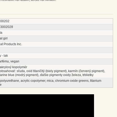
00202
03002028
da
t girl
t Products Inc.
 - lak
arfému, vegan
 akrylový kopolymér
bsahovať: sľuda, oxid titaničitý (biely pigment), karmín (červený pigment),
arine blue (modrý pigment), ďalšie pigmenty oxidy železa, trblietky
 polyurethane, acrylic copolymer, mica, chromium oxide greens, titanium
de