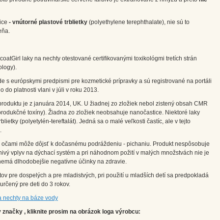
tice
- vnútorné plastové trblietky
(polyethylene terephthalate), nie sú to
eňa.
oatGirl laky na nechty otestované certifikovanými toxikológmi tretích strán
ology).
de s európskymi predpismi pre kozmetické prípravky a sú registrované na portáli
 do platnosti vlani v júli v roku 2013.
produktu je z januára 2014, UK. U žiadnej zo zložiek nebol zistený obsah CMR
odukčné toxíny). Žiadna zo zložiek neobsahuje nanočastice. Niektoré laky
etky (polyetylén-tereftalát). Jedná sa o malé veľkosti častíc, ale v tejto
.
 s očami môže dôjsť k dočasnému podráždeniu - pichaniu. Produkt nespôsobuje
vý vplyv na dýchací systém a pri náhodnom požití v malých množstvách nie je
nemá dlhodobejšie negatívne účinky na zdravie.
ov pre dospelých a pre mladistvých, pri použití u mladších detí sa predpokladá
určený pre deti do 3 rokov.
a nechty na báze vody
značky , kliknite prosim na obrázok loga výrobcu: