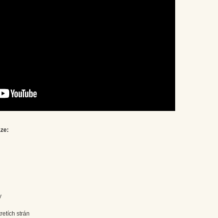
áze:
y
retích strán