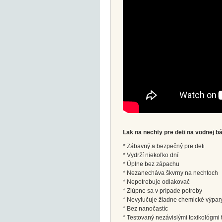
Lak na nechty pre deti na vodnej b
* Zábavný a bezpečný pre deti
* Vydrží niekoľko dní
* Úplne bez zápachu
* Nezanecháva škvrny na nechtoch
* Nepotrebuje odlakovač
* Zlúpne sa v prípade potreby
* Nevylučuje žiadne chemické výpar
* Bez nanočastíc
* Testovaný nezávislými toxikológmi t