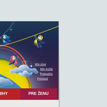
Môj účet
Môj Košík
Pokladňa
Prihlásiť
NIHY
PRE ŽENU