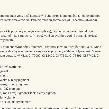
obené na báze vody a sú kanadskými chemikmi jednoznačne formulované bez
ch látok: zmäkčovadiel ftalátov, toluénu, formaldehydu, acetátov, alkoholu,
rylové kopolyméry a polyuretán (plasty), pigmenty na báze minerálov, u
ky a karmín. Bez zápachu. Pri používaní sa uvoľňuje vodná para, nie toxické
hty na trhu.
u podlieha výrobnému tajomstvu: cca 69% je voda (rozpúšťadlo), 30% tvoria
ovej vrstvy (vyššie uvedené akrylové kopolyméry a/alebo polyuretán). Zvyšné
nom poradí): [+/-Mica, CI 77007, CI 12490, CI 77891, CI 77491, CI 77492, CI
rleťové sfarbenie
igment
igment
White 6, biely pigment
červený, hnedý pigment
e, žltý pigment
, Iron Ferrit, Pigment Black, čierny pigment
lený pigment
ian Blue, modrý pigment
Toto prírodné potravinárske červené farbivo je extrahované z hmyzu a preto
nie