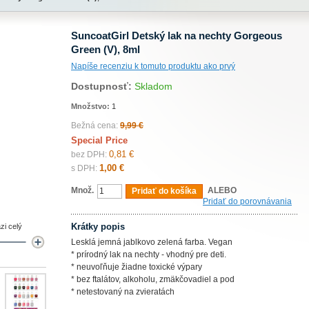
SuncoatGirl Detský lak na nechty Gorgeous
Green (V), 8ml
Napíše recenziu k tomuto produktu ako prvý
Dostupnosť:
Skladom
Množstvo:
1
Bežná cena:
9,99 €
Special Price
0,81 €
bez DPH:
1,00 €
s DPH:
Množ.
ALEBO
Pridať do košíka
Pridať do porovnávania
Krátky popis
zi celý
Lesklá jemná jablkovo zelená farba. Vegan
* prírodný lak na nechty - vhodný pre deti.
* neuvoľňuje žiadne toxické výpary
* bez ftalátov, alkoholu, zmäkčovadiel a pod
* netestovaný na zvieratách