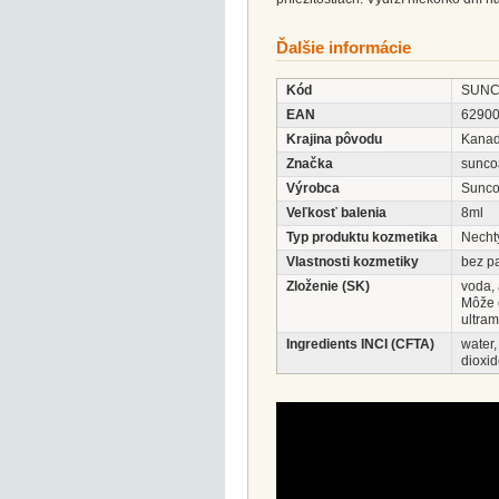
Ďalšie informácie
Kód
SUNC
EAN
6290
Krajina pôvodu
Kana
Značka
suncoa
Výrobca
Suncoa
Veľkosť balenia
8ml
Typ produktu kozmetika
Nechty
Vlastnosti kozmetiky
bez p
Zloženie (SK)
voda,
Môže o
ultram
Ingredients INCI (CFTA)
water,
dioxi