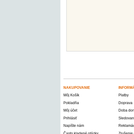
NAKUPOVANIE
INFORM
Môj Košík
Platby
Pokladňa
Doprava
Môj účet
Doba dor
Prihlásiť
Sledovani
Napíšte nám
Reklamáci
Často kladené otázky
Zrušenie