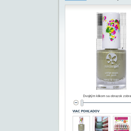
Dvojitým klikom sa obrazok zobra
VIAC POHĽADOV