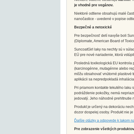
je vhodné pre vegánov.
Niektoré odtiene obsahujú malé čas
nanočastice - uvedené v popise odti
Bezpečné a netoxické
Pre bezpečnosť detí navyše boli Sunc
(Diplomate, American Board of Toxic
SuncoatGirl laky na nechty sú v súla
EÚ pre nové nariadenie, ktorá vstúpilo
Posledná toxikologická EU kontrola 
(karcinogénne, mutagénne alebo repr
môžu obsahovať vnútorné plastové trbli
aplikácii sa nepredpokladá inhalácia
Pri priamom kontakte tekutého laku
podráždenie pokožky, nemá nepriazni
jedovatý. Jeho náhodné prehltnutie 
Produkt je určený na dekoráciu necht
dozor dospelej osoby. Produkt nie je 
Ďalšie otázky a odpovede k lakom n
Pre zobrazenie všetkých produktov 