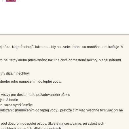
nej báze. Najprírodnejší lak na nechty na svete. Ľahko sa nanáša a odstraňuje. V
voľnej farby alebo priesvitného laku na čisté odmastené nechty. Medzi nátermi
stný dizajn nechtov.
edného rohu namočením do teplej vody.
 vrstvy pre dosiahnutie požadovaného efektu
vých 8 hodín
ch, farba vydrží dlhšie
e odstrániť (namočením do teplej vody), pretože čím viac vyschne tým viac priľne
te pod dozorom dospelej osoby. Skvelé na cestovanie, pri zvláštnych
na nechtoch na rukách, dlhšie na nohách.