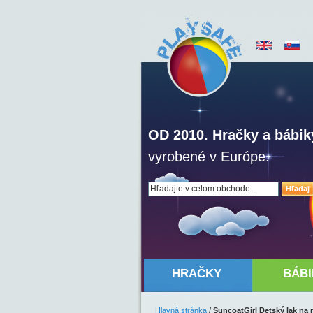
OD 2010. Hračky a bábik
vyrobené v Európe.
Hľadaj
HRAČKY
BÁBI
Hlavná stránka
/
SuncoatGirl Detský lak na