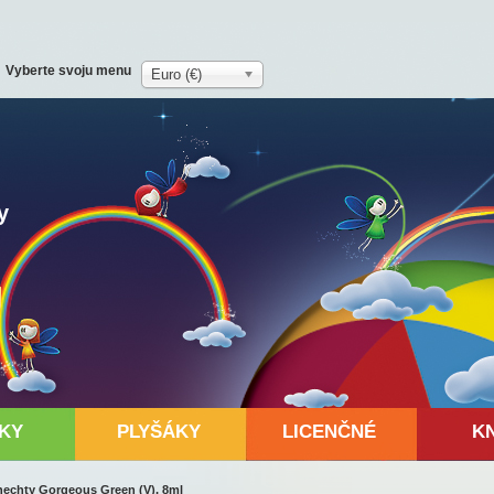
Vyberte svoju menu
Euro (€)
y
KY
PLYŠÁKY
LICENČNÉ
K
 nechty Gorgeous Green (V), 8ml