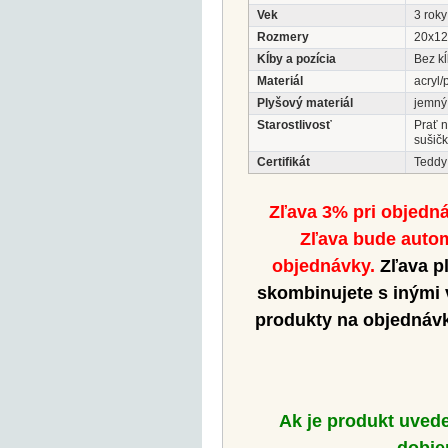
Vek
3 roky
Rozmery
20x12
Kĺby a pozícia
Bez k
Materiál
acryl/
Plyšový materiál
jemný
Starostlivosť
Prať 
sušičk
Certifikát
Teddy
Zľava 3% pri objedn
Zľava bude autom
objednávky.
Zľava pl
skombinujete s inými
produkty na objednávk
Ak je produkt uved