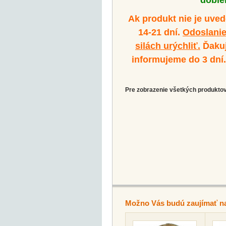
dobier
Ak produkt nie je uve
14-21 dní.
Odoslanie
silách urýchliť.
Ďakuj
informujeme do 3 dní
Pre zobrazenie všetkých produktov 
Možno Vás budú zaujímať n