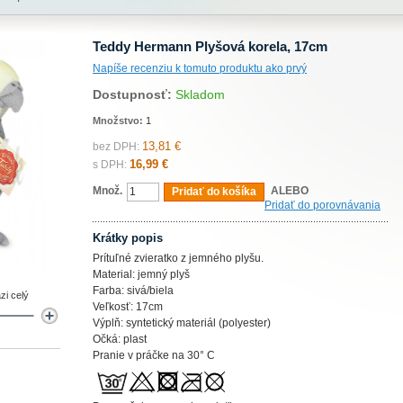
Teddy Hermann Plyšová korela, 17cm
Napíše recenziu k tomuto produktu ako prvý
Dostupnosť:
Skladom
Množstvo:
1
13,81 €
bez DPH:
16,99 €
s DPH:
Množ.
ALEBO
Pridať do košíka
Pridať do porovnávania
Krátky popis
Prítuľné zvieratko z jemného plyšu.
Material: jemný plyš
Farba: sivá/biela
zi celý
Veľkosť: 17cm
Výplň: syntetický materiál (polyester)
Očká: plast
Pranie v práčke na 30° C