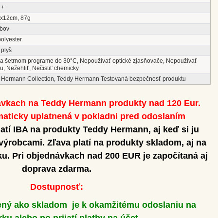
 +
x12cm, 87g
ĺbov
polyester
 plyš
na šetrnom programe do 30°C, Nepoužívať optické zjasňovače, Nepoužívať
u, Nežehliť, Nečistiť chemicky
 Hermann Collection, Teddy Hermann Testovaná bezpečnosť produktu
ávkach na Teddy Hermann produkty nad 120 Eur.
aticky uplatnená v pokladni pred odoslaním
atí IBA na produkty Teddy Hermann, aj keď si ju
 výrobcami.
Zľava platí na produkty skladom, aj na
u. Pri objednávkach nad 200 EUR je započítaná aj
doprava zdarma.
Dostupnosť:
ený ako skladom je k okamžitému odoslaniu na