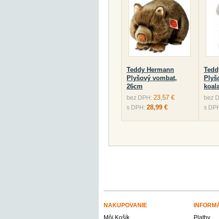
Teddy Hermann
Tedd
Plyšový vombat,
Plyš
26cm
koal
23,57 €
bez DPH:
bez 
28,99 €
s DPH:
s DP
NAKUPOVANIE
INFORM
Môj Košík
Platby