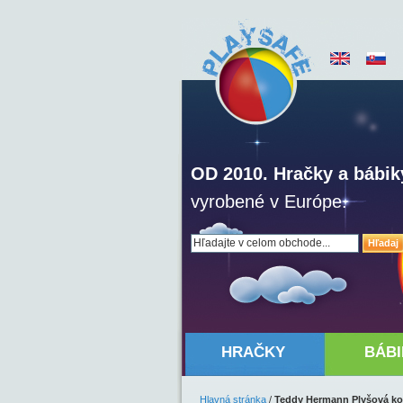
OD 2010. Hračky a bábik
vyrobené v Európe.
Hľadaj
HRAČKY
BÁBI
Hlavná stránka
/
Teddy Hermann Plyšová ko