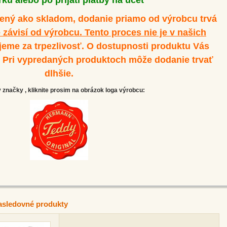
ku alebo po prijatí platby na účet
dený ako skladom, dodanie priamo od výrobcu trvá
 závisí od výrobcu. Tento proces nie je v našich
eme za trpezlivosť. O dostupnosti produktu Vás
. Pri vypredaných produktoch môže dodanie trvať
dlhšie.
značky , kliknite prosim na obrázok loga výrobcu:
asledovné produkty