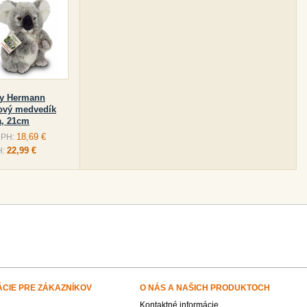
y Hermann
ový medvedík
a, 21cm
18,69 €
DPH:
22,99 €
H:
ÁCIE PRE ZÁKAZNÍKOV
O NÁS A NAŠICH PRODUKTOCH
Kontaktné informácie