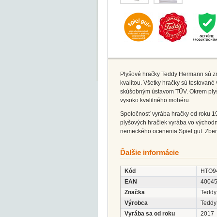
Plyšové hračky Teddy Hermann sú zná
kvalitou. Všetky hračky sú testovan
skúšobným ústavom TÜV. Okrem plyš
vysoko kvalitného mohéru.
Spoločnosť vyrába hračky od roku 19
plyšových hračiek vyrába vo východn
nemeckého ocenenia Spiel gut. Zbera
Ďalšie informácie
Kód
HTO9
EAN
4004
Značka
Teddy
Výrobca
Tedd
Vyrába sa od roku
2017