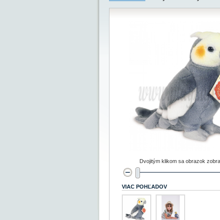
Dvojitým klikom sa obrazok zobra
VIAC POHĽADOV