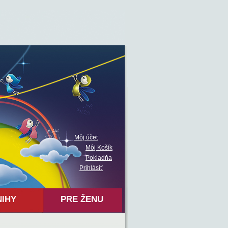
Môj účet
Môj Košík
Pokladňa
Prihlásiť
NIHY
PRE ŽENU