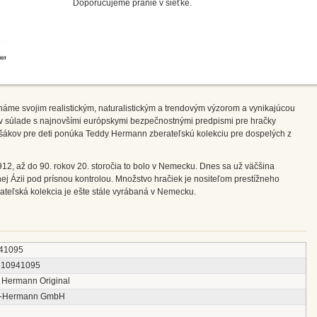
Doporučujeme pranie v sieťke.
me svojim realistickým, naturalistickým a trendovým výzorom a vynikajúcou
é v súlade s najnovšími európskymi bezpečnostnými predpismi pre hračky
ákov pre deti ponúka Teddy Hermann zberateľskú kolekciu pre dospelých z
12, až do 90. rokov 20. storočia to bolo v Nemecku. Dnes sa už väčšina
ej Ázii pod prísnou kontrolou. Množstvo hračiek je nositeľom prestížneho
teľská kolekcia je ešte stále vyrábaná v Nemecku.
41095
510941095
 Hermann Original
y-Hermann GmbH