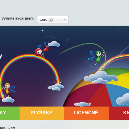
Vyberte svoju menu
Euro (€)
y
KY
PLYŠÁKY
LICENČNÉ
K
rela, 17cm