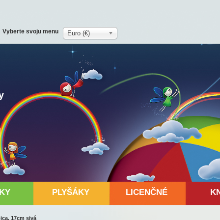
Vyberte svoju menu
Euro (€)
y
KY
PLYŠÁKY
LICENČNÉ
K
ca, 17cm sivá