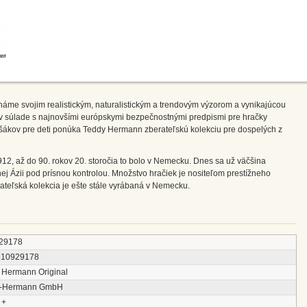
me svojim realistickým, naturalistickým a trendovým výzorom a vynikajúcou
é v súlade s najnovšími európskymi bezpečnostnými predpismi pre hračky
ákov pre deti ponúka Teddy Hermann zberateľskú kolekciu pre dospelých z
12, až do 90. rokov 20. storočia to bolo v Nemecku. Dnes sa už väčšina
ej Ázii pod prísnou kontrolou. Množstvo hračiek je nositeľom prestížneho
teľská kolekcia je ešte stále vyrábaná v Nemecku.
29178
510929178
 Hermann Original
y-Hermann GmbH
 +