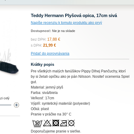
Teddy Hermann Plyšová opica, 17cm sivá
Napíše recenziu k tomuto produktu ako prvý
Dostupnosť:
Nie je na sklade
17,88 €
bez DPH:
21,99 €
s DPH:
Pridať do porovnávania
Krátky popis
Pre všetkých malých fanúšikov Pippy Dlhej Pančuchy, ktorí
by si želali opičku ako je pán Nilsson. Nositeľ ocenenia Spiel
gut.
Material: jemný plyš
Farba: sivá/biela
Veľkosť: 17cm
zi celý
Výplň: syntetický materiál (polyester)
Očká: plast
Pranie v práčke na 30° C
Doporučujeme pranie v sieťke.