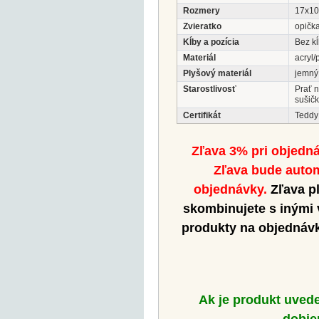
Rozmery
17x1
Zvieratko
opičk
Kĺby a pozícia
Bez k
Materiál
acryl/
Plyšový materiál
jemný
Starostlivosť
Prať 
sušičk
Certifikát
Teddy
Zľava 3% pri objedn
Zľava bude autom
objednávky.
Zľava pl
skombinujete s inými
produkty na objednávk
Ak je produkt uved