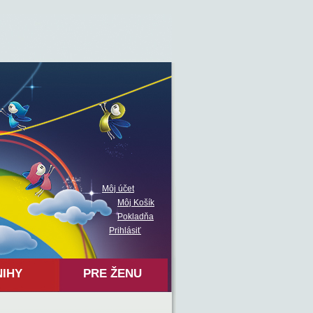
Môj účet
Môj Košík
Pokladňa
Prihlásiť
NIHY
PRE ŽENU