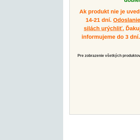
dobier
Ak produkt nie je uve
14-21 dní.
Odoslanie
silách urýchliť.
Ďakuj
informujeme do 3 dní
Pre zobrazenie všetkých produktov 