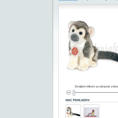
Dvojitým klikom sa obrazok zobra
VIAC POHĽADOV