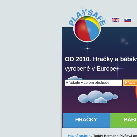
OD 2010. Hračky a bábik
vyrobené v Európe.
Hľadaj
HRAČKY
BÁBI
Hlavná stránka
/
Teddy Hermann Plyšová opi