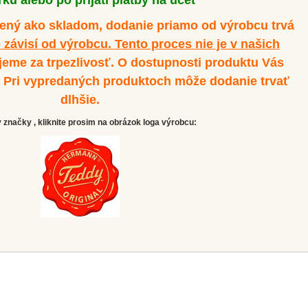
ku alebo po prijatí platby na účet
dený ako skladom, dodanie priamo od výrobcu trvá
 závisí od výrobcu. Tento proces nie je v našich
eme za trpezlivosť. O dostupnosti produktu Vás
. Pri vypredaných produktoch môže dodanie trvať
dlhšie.
značky , kliknite prosim na obrázok loga výrobcu: