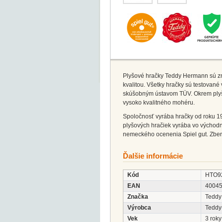
Plyšové hračky Teddy Hermann sú zná
kvalitou. Všetky hračky sú testovan
skúšobným ústavom TÜV. Okrem plyš
vysoko kvalitného mohéru.
Spoločnosť vyrába hračky od roku 19
plyšových hračiek vyrába vo východn
nemeckého ocenenia Spiel gut. Zbera
Ďalšie informácie
Kód
HTO9
EAN
4004
Značka
Teddy
Výrobca
Tedd
Vek
3 roky