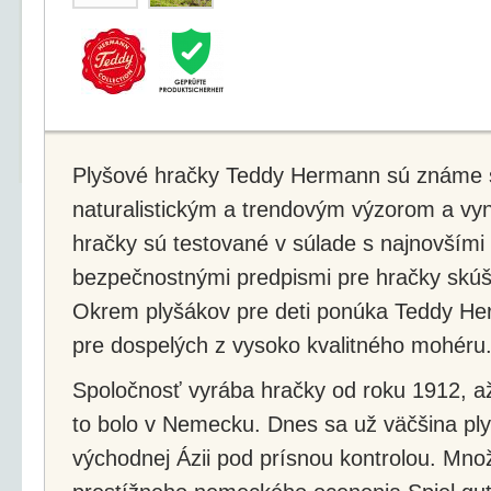
Plyšové hračky Teddy Hermann sú známe sv
naturalistickým a trendovým výzorom a vyn
hračky sú testované v súlade s najnovšími
bezpečnostnými predpismi pre hračky sk
Okrem plyšákov pre deti ponúka Teddy He
pre dospelých z vysoko kvalitného mohéru
Spoločnosť vyrába hračky od roku 1912, až
to bolo v Nemecku. Dnes sa už väčšina pl
východnej Ázii pod prísnou kontrolou. Množ