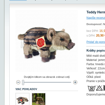
Teddy Herm
Napíše recenz
Dostupnosť:
N
16,
bez DPH:
20,90 
s DPH:
Pridať do por
Krátky popis
Milé malé divé
Material: jemn
Farba: hnedá 
Veľkosť: 22cm
Výplň: syntetic
Očká: plast
Dvojitým klikom sa obrazok zobrazi celý
Pranie v práč
VIAC POHĽADOV
Doporučujeme 