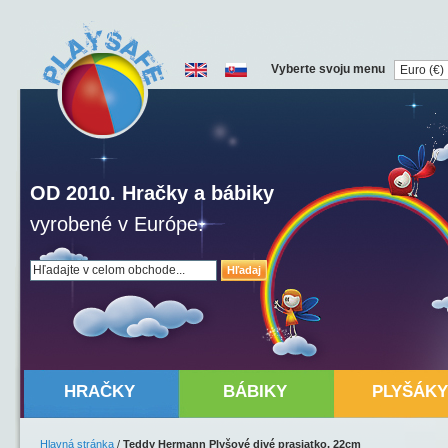
Vyberte svoju menu
OD 2010. Hračky a bábiky
vyrobené v Európe.
Hľadaj
HRAČKY
BÁBIKY
PLYŠÁKY
Hlavná stránka
/
Teddy Hermann Plyšové divé prasiatko, 22cm