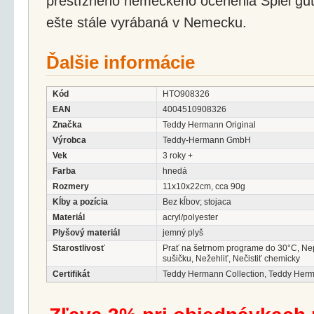
prestížneho nemeckého ocenenia Spiel gut.
ešte stále vyrábaná v Nemecku.
Ďalšie informácie
Kód
HTO908326
EAN
4004510908326
Značka
Teddy Hermann Original
Výrobca
Teddy-Hermann GmbH
Vek
3 roky +
Farba
hnedá
Rozmery
11x10x22cm, cca 90g
Kĺby a pozícia
Bez kĺbov; stojaca
Materiál
acryl/polyester
Plyšový materiál
jemný plyš
Starostlivosť
Prať na šetrnom programe do 30°C, Ne
sušičku, Nežehliť, Nečistiť chemicky
Certifikát
Teddy Hermann Collection, Teddy Her