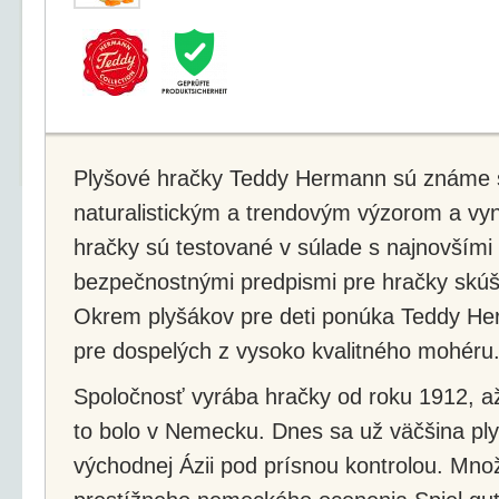
Plyšové hračky Teddy Hermann sú známe sv
naturalistickým a trendovým výzorom a vyn
hračky sú testované v súlade s najnovšími
bezpečnostnými predpismi pre hračky sk
Okrem plyšákov pre deti ponúka Teddy He
pre dospelých z vysoko kvalitného mohéru
Spoločnosť vyrába hračky od roku 1912, až
to bolo v Nemecku. Dnes sa už väčšina pl
východnej Ázii pod prísnou kontrolou. Množ