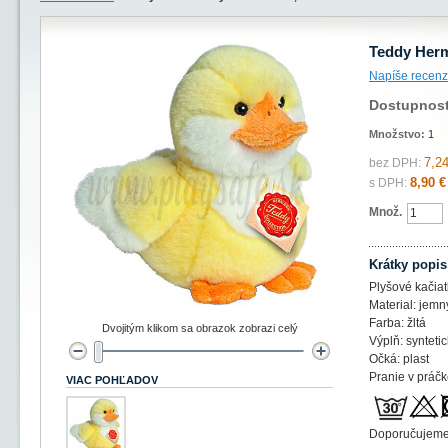
Teddy Herm
Napíše recenz
Dostupnos
Množstvo:
1
7,24
bez DPH:
8,90 €
s DPH:
Množ.
Krátky popis
Plyšové kačia
Material: jemn
Farba: žltá
Dvojitým klikom sa obrazok zobrazi celý
Výplň: syntetic
Očká: plast
Pranie v práč
VIAC POHĽADOV
Doporučujeme 