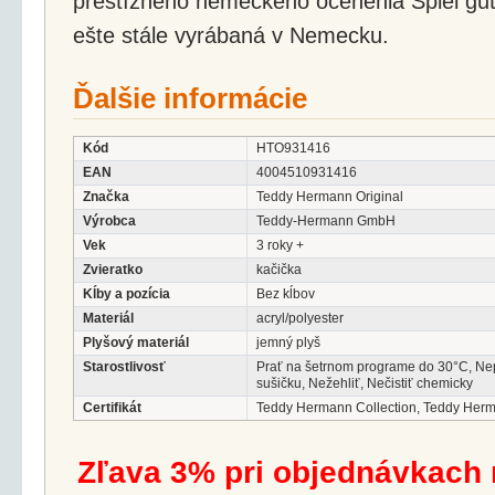
prestížneho nemeckého ocenenia Spiel gut.
ešte stále vyrábaná v Nemecku.
Ďalšie informácie
Kód
HTO931416
EAN
4004510931416
Značka
Teddy Hermann Original
Výrobca
Teddy-Hermann GmbH
Vek
3 roky +
Zvieratko
kačička
Kĺby a pozícia
Bez kĺbov
Materiál
acryl/polyester
Plyšový materiál
jemný plyš
Starostlivosť
Prať na šetrnom programe do 30°C, Ne
sušičku, Nežehliť, Nečistiť chemicky
Certifikát
Teddy Hermann Collection, Teddy Her
Zľava 3% pri objednávkach