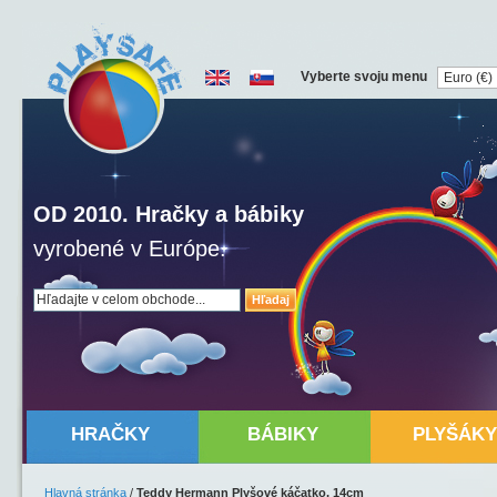
Vyberte svoju menu
OD 2010. Hračky a bábiky
vyrobené v Európe.
Hľadaj
HRAČKY
BÁBIKY
PLYŠÁKY
Hlavná stránka
/
Teddy Hermann Plyšové káčatko, 14cm