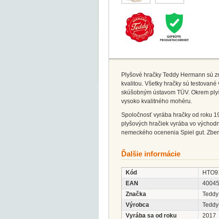
Plyšové hračky Teddy Hermann sú zná
kvalitou. Všetky hračky sú testovan
skúšobným ústavom TÜV. Okrem plyš
vysoko kvalitného mohéru.
Spoločnosť vyrába hračky od roku 19
plyšových hračiek vyrába vo východn
nemeckého ocenenia Spiel gut. Zbera
Ďalšie informácie
Kód
HTO9
EAN
4004
Značka
Teddy
Výrobca
Tedd
Vyrába sa od roku
2017