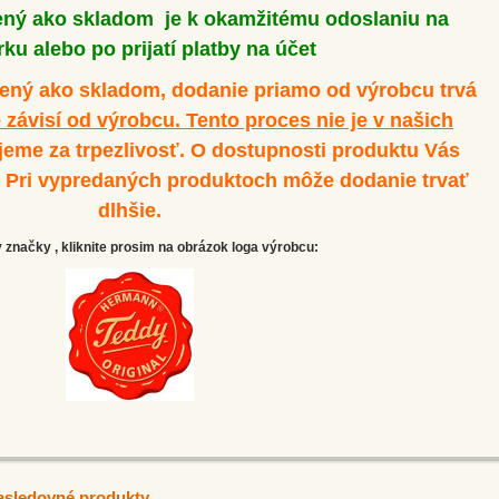
ený ako skladom je k okamžitému odoslaniu na
ku alebo po prijatí platby na účet
dený ako skladom, dodanie priamo od výrobcu trvá
 závisí od výrobcu. Tento proces nie je v našich
eme za trpezlivosť. O dostupnosti produktu Vás
. Pri vypredaných produktoch môže dodanie trvať
dlhšie.
značky , kliknite prosim na obrázok loga výrobcu:
asledovné produkty