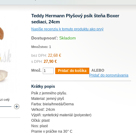
Teddy Hermann Plyšový psík šteňa Boxer
sediaci, 24cm
Napíše recenziu k tomuto produktu ako prvý
Dostupnosť:
Skladom
Množstvo:
1
22,68 €
bez DPH:
27,90 €
s DPH:
Množ.
ALEBO
Pridať do košíka
Pridať do porovnávania
Krátky popis
Psík z jemného plyšu.
Material: jemný plyš
zi celý
Farba: biela/hnedá/čierna
Veľkosť: 24cm
Výplň: syntetický materiál (polyester)
Očká: plast
Nos: plast
Pranie v práčke na 30° C