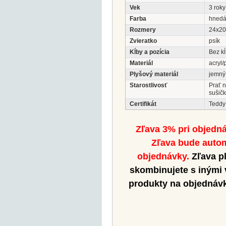
Vek
3 roky
Farba
hned
Rozmery
24x2
Zvieratko
psík
Kĺby a pozícia
Bez kĺ
Materiál
acryl/
Plyšový materiál
jemný
Starostlivosť
Prať 
sušičk
Certifikát
Teddy
Zľava 3% pri objedn
Zľava bude autom
objednávky.
Zľava pl
skombinujete s inými
produkty na objednávk