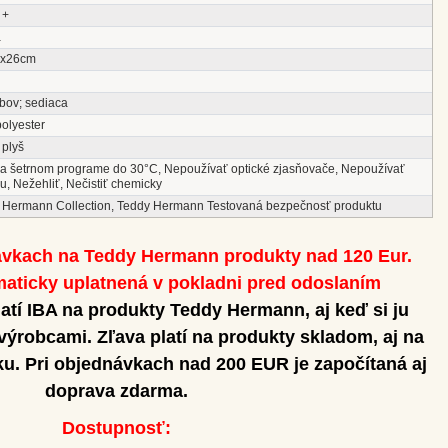
 +
á
0x26cm
bov; sediaca
polyester
 plyš
na šetrnom programe do 30°C, Nepoužívať optické zjasňovače, Nepoužívať
u, Nežehliť, Nečistiť chemicky
 Hermann Collection, Teddy Hermann Testovaná bezpečnosť produktu
ávkach na Teddy Hermann produkty nad 120 Eur.
aticky uplatnená v pokladni pred odoslaním
atí IBA na produkty Teddy Hermann, aj keď si ju
 výrobcami.
Zľava platí na produkty skladom, aj na
u. Pri objednávkach nad 200 EUR je započítaná aj
doprava zdarma.
Dostupnosť: