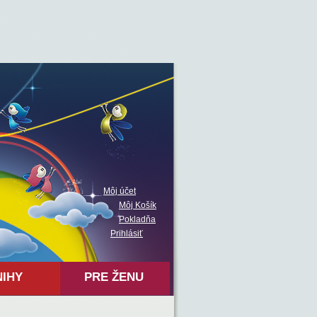
Môj účet
Môj Košík
Pokladňa
Prihlásiť
NIHY
PRE ŽENU