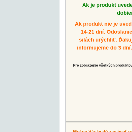
Ak je produkt uved
dobier
Ak produkt nie je uve
14-21 dní.
Odoslanie
silách urýchliť.
Ďakuj
informujeme do 3 dní
Pre zobrazenie všetkých produktov 
Možno Vás budú zaujímať n