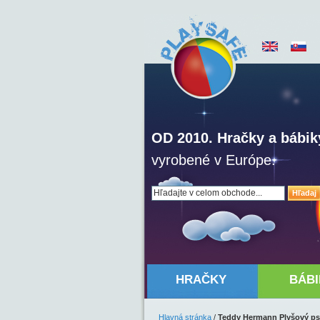
OD 2010. Hračky a bábik
vyrobené v Európe.
Hľadaj
HRAČKY
BÁBI
Hlavná stránka
/
Teddy Hermann Plyšový psí