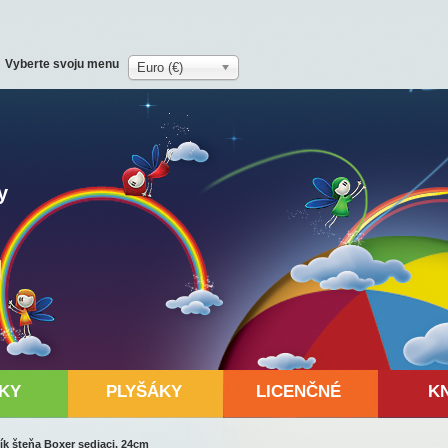
Vyberte svoju menu
Euro (€)
y
KY
PLYŠÁKY
LICENČNÉ
K
k šteňa Boxer sediaci, 24cm