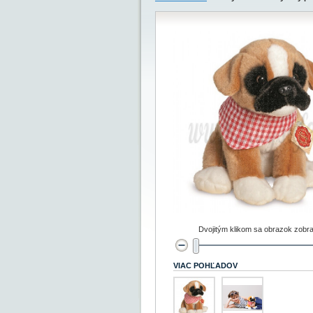
Dvojitým klikom sa obrazok zobra
VIAC POHĽADOV