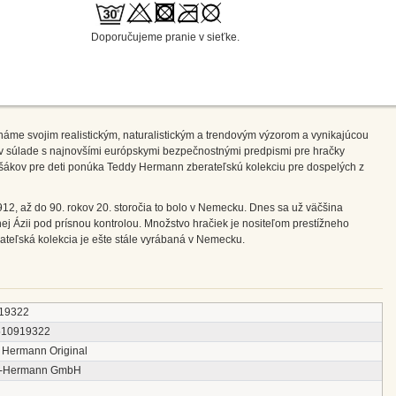
Doporučujeme pranie v sieťke.
me svojim realistickým, naturalistickým a trendovým výzorom a vynikajúcou
é v súlade s najnovšími európskymi bezpečnostnými predpismi pre hračky
ákov pre deti ponúka Teddy Hermann zberateľskú kolekciu pre dospelých z
12, až do 90. rokov 20. storočia to bolo v Nemecku. Dnes sa už väčšina
ej Ázii pod prísnou kontrolou. Množstvo hračiek je nositeľom prestížneho
teľská kolekcia je ešte stále vyrábaná v Nemecku.
19322
510919322
 Hermann Original
y-Hermann GmbH