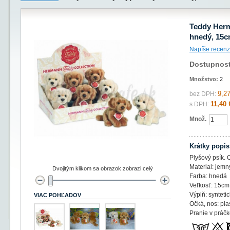
Teddy Herma
hnedý, 15
Napíše recenz
Dostupnos
Množstvo:
2
9,27
bez DPH:
11,40 
s DPH:
Množ.
Krátky popis
Plyšový psík. 
Material: jemn
Dvojitým klikom sa obrazok zobrazi celý
Farba: hnedá
Veľkosť: 15cm
Výplň: syntetic
VIAC POHĽADOV
Očká, nos: pla
Pranie v práč