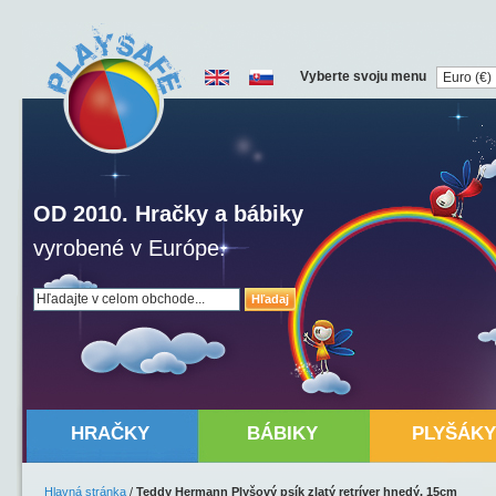
Vyberte svoju menu
OD 2010. Hračky a bábiky
vyrobené v Európe.
Hľadaj
HRAČKY
BÁBIKY
PLYŠÁKY
Hlavná stránka
/
Teddy Hermann Plyšový psík zlatý retríver hnedý, 15cm