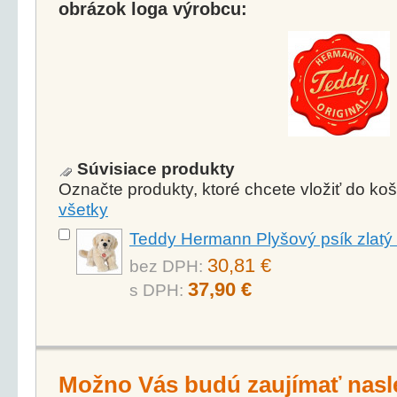
obrázok loga výrobcu:
Súvisiace produkty
Označte produkty, ktoré chcete vložiť do k
všetky
Teddy Hermann Plyšový psík zlatý 
30,81 €
bez DPH:
37,90 €
s DPH:
Možno Vás budú zaujímať nasl