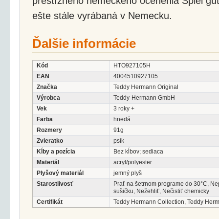
prestížneho nemeckého ocenenia Spiel gut.
ešte stále vyrábaná v Nemecku.
Ďalšie informácie
Kód
HTO927105H
EAN
4004510927105
Značka
Teddy Hermann Original
Výrobca
Teddy-Hermann GmbH
Vek
3 roky +
Farba
hnedá
Rozmery
91g
Zvieratko
psík
Kĺby a pozícia
Bez kĺbov; sediaca
Materiál
acryl/polyester
Plyšový materiál
jemný plyš
Starostlivosť
Prať na šetrnom programe do 30°C, Ne
sušičku, Nežehliť, Nečistiť chemicky
Certifikát
Teddy Hermann Collection, Teddy Her