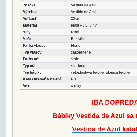
Značka
Vestida de Azul
Výrobca
Vestida de Azul
Veľkosť
33cm
Materiál
plast PVC, Vinyl
Vinyl
tvrdý
Vôňa
Bez vône
Farba vlasov
blond
Typ vlasov
zakorenené
Farba očí
šedé
Typ očí
vsadené
Typ bábiky
celoplastová bábika, stojaca bábika
Kefa / hrebeň v balení
Nie
Vek
4 roky +
IBA DOPRED
Bábiky Vestida de Azul sa 
Vestida de Azul kata