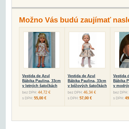
Možno Vás budú zaujímať nasl
Vestida de Azul
Vestida de Azul
Vestida 
Bábika Paulina, 33cm
Bábika Paulina, 33cm
Bábika P
v letných šatočkách
v béžových šatočkách
v modrý
44,72 €
46,34 €
bez DPH:
bez DPH:
bez DPH:
55,00 €
57,00 €
49
s DPH:
s DPH:
s DPH: