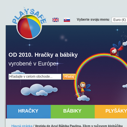
Vyberte svoju menu
OD 2010. Hračky a bábiky
vyrobené v Európe.
Hľadaj
HRAČKY
BÁBIKY
PLYŠÁKY
Hlavná stránka
/
Vestida de Azul Bábika Paulina, 33cm v ružovom klobúčiku