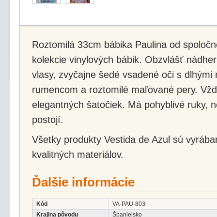
Roztomilá 33cm bábika Paulina od spoločno
kolekcie vinylových bábik. Obzvlášť nádh
vlasy, zvyčajne šedé vsadené oči s dlhými 
rumencom a roztomilé maľované pery. Vždy
elegantných šatočiek. Má pohyblivé ruky, n
postojí.
Všetky produkty Vestida de Azul sú vyrába
kvalitných materiálov.
Ďalšie informácie
Kód
VA-PAU-803
Krajina pôvodu
Španielsko