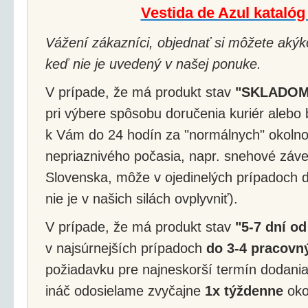
Vestida de Azul kataló
Vážení zákazníci, objednať si môžete akýko
keď nie je uvedený v našej ponuke.
V prípade, že má produkt stav
"SKLADOM
pri výbere spôsobu doručenia kuriér alebo 
k Vám do 24 hodín za "normálnych" okolnos
nepriaznivého počasia, napr. snehové záv
Slovenska, môže v ojedinelých prípadoch d
nie je v našich silách ovplyvniť).
V prípade, že má produkt stav
"5-7 dní od
v najsúrnejších prípadoch
do 3-4 pracovný
požiadavku pre najneskorší termín dodania
ináč odosielame zvyčajne
1x týždenne
okol