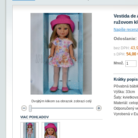
Vestida de 
ružovom kl
Napíše recenz
Odoslanie:
43,
bez DPH:
54,00 
s DPH:
Množ.
Krátky popis
Pôvabná bábik
Výška: 33cm
Šaty: kvietkov
Dvojitým klikom sa obrazok zobrazi celý
Materiál: celop
Odporučený ve
Vyrobená v E
VIAC POHĽADOV