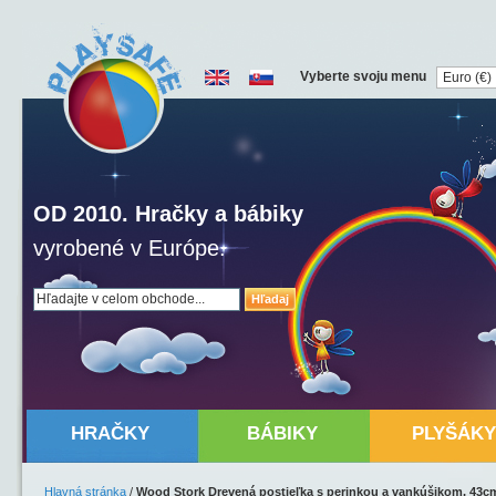
Vyberte svoju menu
OD 2010. Hračky a bábiky
vyrobené v Európe.
Hľadaj
HRAČKY
BÁBIKY
PLYŠÁKY
Hlavná stránka
/
Wood Stork Drevená postieľka s perinkou a vankúšikom, 43