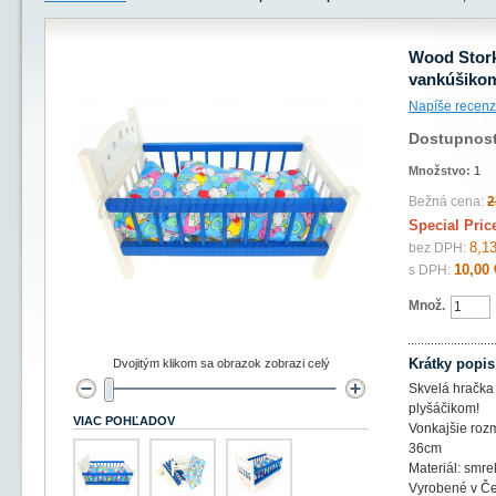
Wood Stork
vankúšiko
Napíše recenz
Dostupnos
Množstvo:
1
Bežná cena:
2
Special Pric
8,13
bez DPH:
10,00 
s DPH:
Množ.
Krátky popis
Dvojitým klikom sa obrazok zobrazi celý
Skvelá hračka
plyšáčikom!
VIAC POHĽADOV
Vonkajšie rozm
36cm
Materiál: smrek
Vyrobené v Če