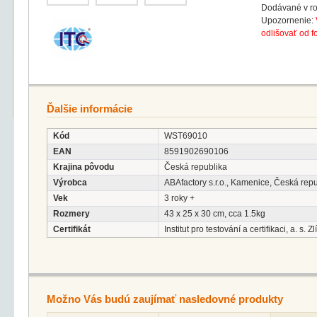
Dodávané v ro
Upozornenie:
odlišovať od fo
Ďalšie informácie
Kód
WST69010
EAN
8591902690106
Krajina pôvodu
Česká republika
Výrobca
ABAfactory s.r.o., Kamenice, Česká rep
Vek
3 roky +
Rozmery
43 x 25 x 30 cm, cca 1.5kg
Certifikát
Institut pro testování a certifikaci, a. s. Zl
Možno Vás budú zaujímať nasledovné produkty