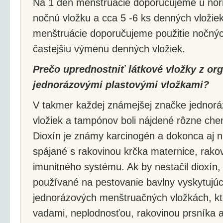
Na 1 deň menštruácie doporučujeme u norm
nočnú vložku a cca 5 -6 ks denných vložiek. 
menštruácie doporučujeme použitie nočných
častejšiu výmenu denných vložiek.
Prečo uprednostniť látkové vložky z org
jednorázovými plastovými vložkami?
V takmer každej známejšej značke jednor
vložiek a tampónov boli nájdené rôzne chem
Dioxín je známy karcinogén a dokonca aj n
spájané s rakovinou krčka maternice, rako
imunitného systému. Ak by nestačil dioxín, 
používané na pestovanie bavlny vyskytujúc
jednorázových menštruačných vložkách, kt
vadami, neplodnosťou, rakovinou prsníka 