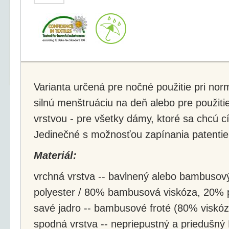
Varianta určená pre nočné použitie pri nor
silnú menštruáciu na deň alebo pre použiti
vrstvou - pre všetky dámy, ktoré sa chcú c
Jedinečné s možnosťou zapínania patentie
Materiál:
vrchná vrstva -- bavlnený alebo bambusov
polyester / 80% bambusová viskóza, 20% p
savé jadro -- bambusové froté (80% viskó
spodná vrstva -- nepriepustný a priedušný