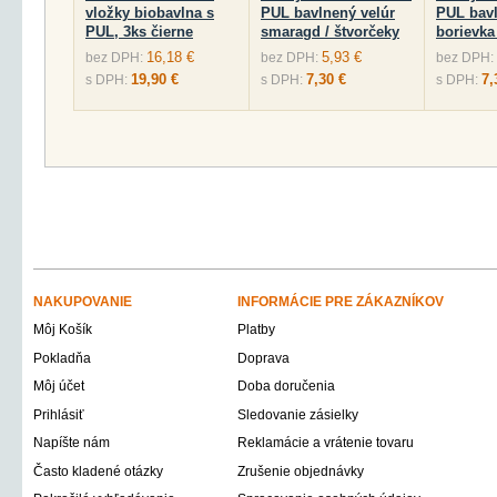
vložky biobavlna s
PUL bavlnený velúr
PUL bavl
PUL, 3ks čierne
smaragd / štvorčeky
borievka 
16,18 €
5,93 €
bez DPH:
bez DPH:
bez DPH:
19,90 €
7,30 €
7,
s DPH:
s DPH:
s DPH:
NAKUPOVANIE
INFORMÁCIE PRE ZÁKAZNÍKOV
Môj Košík
Platby
Pokladňa
Doprava
Môj účet
Doba doručenia
Prihlásiť
Sledovanie zásielky
Napíšte nám
Reklamácie a vrátenie tovaru
Často kladené otázky
Zrušenie objednávky