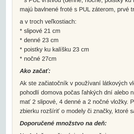
majú bavlnené froté s PUL záterom, prvé t
a v troch veľkostiach:
* slipové 21 cm
* denné 23 cm
* poistky ku kalíšku 23 cm
* nočné 27cm
Ako začať:
Ak ste začiatočník v používaní látkových vl
pohodlí domova počas ľahkých dní alebo na
mať 2 slipové, 4 denné a 2 nočné vložky.
zbierku rozšíriť o modely či značky, ktoré 
Doporučené množstvo na deň: