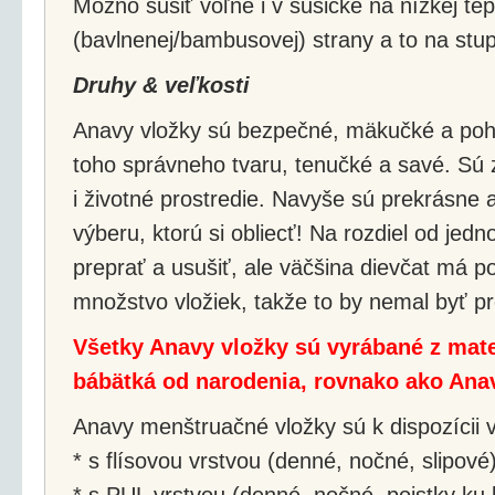
Možno sušiť voľne i v sušičke na nízkej tepl
(bavlnenej/bambusovej) strany a to na stu
Druhy & veľkosti
Anavy vložky sú bezpečné, mäkučké a poh
toho správneho tvaru, tenučké a savé. Sú 
i životné prostredie. Navyše sú prekrásne
výberu, ktorú si obliecť! Na rozdiel od jed
preprať a usušiť, ale väčšina dievčat má p
množstvo vložiek, takže to by nemal byť p
Všetky Anavy vložky sú vyrábané z mate
bábätká od narodenia, rovnako ako Anav
Anavy menštruačné vložky sú k dispozícii 
* s flísovou vrstvou (denné, nočné, slipové
* s PUL vrstvou (denné, nočné, poistky ku k