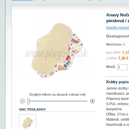
Anavy Nočn
piesková / 
Napíše recenz
Dostupnos
Množstvo:
1
5,93
bez DPH:
7,30 €
s DPH:
Množ.
Krátky popis
Jemné vložky 
menštruácii, pr
Dvojitým klikom sa obrazok zobrazi celý
Príjemný bavln
S PUL vrstvou 
bezpečne.
VIAC POHĽADOV
Dĺžka: 27cm s
Materiál: cert
Navrhnuté a v