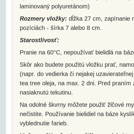
laminovaný polyuretánom)
Rozmery vložky:
dĺžka 27 cm, zapínanie 
pozíciách - šírka 7 alebo 8 cm.
Starostlivosť:
Pranie na 60°C, nepoužívať bielidlá na báz
Skôr ako budete použitú vložku prať, namo
(napr. do vedierka či nejakej uzavierateľne
tea tree oleja, na max. 2 dni. Pred praním
nasiaknutú tekutinu.
Na odolné škvrny môžete použiť žlčové my
nečistite. Používanie bielidiel na báze kys
vyblednutie farieb.