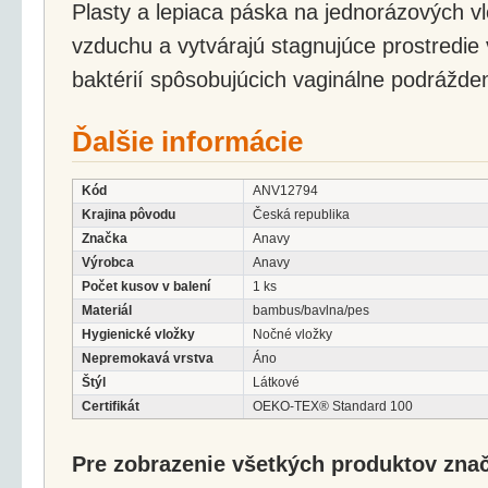
Plasty a lepiaca páska na jednorázových vl
vzduchu a vytvárajú stagnujúce prostredie
baktérií spôsobujúcich vaginálne podrážden
Ďalšie informácie
Kód
ANV12794
Krajina pôvodu
Česká republika
Značka
Anavy
Výrobca
Anavy
Počet kusov v balení
1 ks
Materiál
bambus/bavlna/pes
Hygienické vložky
Nočné vložky
Nepremokavá vrstva
Áno
Štýl
Látkové
Certifikát
OEKO-TEX® Standard 100
Pre zobrazenie všetkých produktov značk