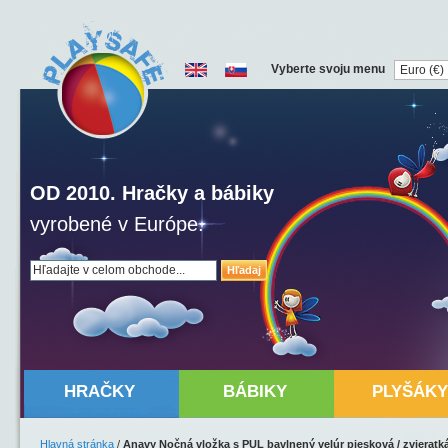
Vyberte svoju menu
OD 2010. Hračky a bábiky
vyrobené v Európe.
Hľadaj
HRAČKY
BÁBIKY
PLYŠÁKY
Hlavná stránka
/
Anavy Nočná vložka s PUL bavlnený velúr piesková / zvieratk