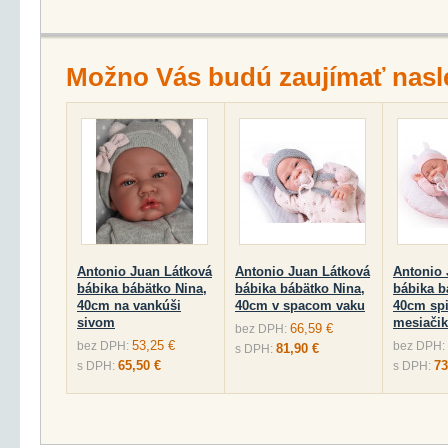
Možno Vás budú zaujímať nasl
Antonio Juan Látková
Antonio Juan Látková
Antonio 
bábika bábätko Nina,
bábika bábätko Nina,
bábika b
40cm na vankúši
40cm v spacom vaku
40cm spi
sivom
mesiači
66,59 €
bez DPH:
53,25 €
bez DPH:
bez DPH:
81,90 €
s DPH:
65,50 €
73
s DPH:
s DPH: