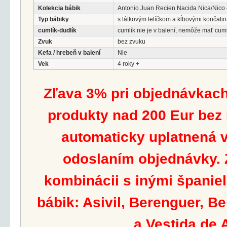
Kolekcia bábik
Antonio Juan Recien Nacida Nica/Nico
Typ bábiky
s látkovým telíčkom a kĺbovými končati
cumlík-dudlík
cumlík nie je v balení, nemôže mať cum
Zvuk
bez zvuku
Kefa / hrebeň v balení
Nie
Vek
4 roky +
Zľava 3% pri objednávkach
produkty nad 200 Eur bez
automaticky uplatnená v
odoslaním objednávky. Z
kombinácii s inými španie
bábik: Asivil, Berenguer, B
a Vestida de 