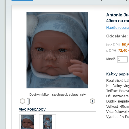
Antonio Ju
40cm na mo
Napíše recenz
Odoslanie:
59,
bez DPH:
73,40 
s DPH:
Množ.
Krátky popis
Realistické bá
Končatiny: vin
Telíčko: látkov
Dvojitým klikom sa obrazok zobrazi celý
Oči: nezaviera
Dudlík: nepril
Veľkosť: 40cm
VIAC POHĽADOV
V darčekovej k
Vyrobené v Eu