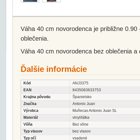
Váha 40 cm novorodenca je približne 0.90 - 
oblečenia.
Váha 40 cm novorodenca bez oblečenia a d
Ďalšie informácie
Kód
ANJ3375
EAN
8435083633753
Krajina pôvodu
Španielsko
Značka
Antonio Juan
Výrobca
Muñecas Antonio Juan SL
Materiál
vinyl/látka
Vôňa
Bez vône
Typ vlasov
bez vlasov
Typ očí
vsadené