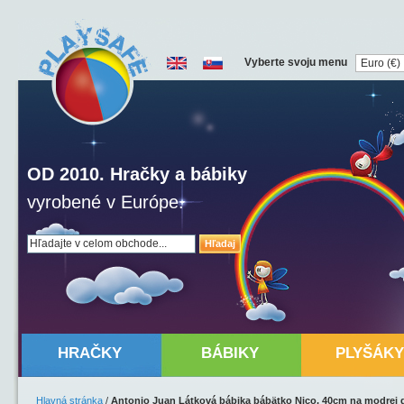
Vyberte svoju menu
OD 2010. Hračky a bábiky
vyrobené v Európe.
Hľadaj
HRAČKY
BÁBIKY
PLYŠÁKY
Hlavná stránka
/
Antonio Juan Látková bábika bábätko Nico, 40cm na modrej 