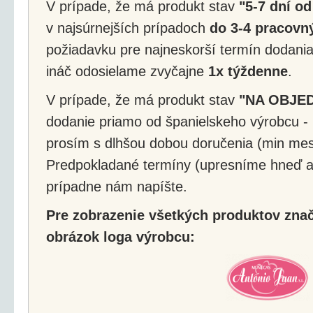
V prípade, že má produkt stav
"5-7 dní od
v najsúrnejších prípadoch
do 3-4 pracovný
požiadavku pre najneskorší termín dodania
ináč odosielame zvyčajne
1x týždenne
.
V prípade, že má produkt stav
"NA OBJE
dodanie priamo od španielskeho výrobcu - 
prosím s dlhšou dobou doručenia (min mes
Predpokladané termíny (upresníme hneď a
prípadne nám napíšte.
Pre zobrazenie všetkých produktov značk
obrázok loga výrobcu: