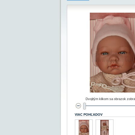
Dvojitým klikom sa obrazok zobra
VIAC POHĽADOV