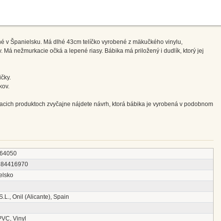
é v Španielsku. Má dlhé 43cm telíčko vyrobené z mäkučkého vinylu,
 Má nežmurkacie očká a lepené riasy. Bábika má priložený i dudlík, ktorý jej
čky.
kov.
siacich produktoch zvyčajne nájdete návrh, ktorá bábika je vyrobená v podobnom
64050
384416970
elsko
 S.L., Onil (Alicante), Spain
PVC, Vinyl