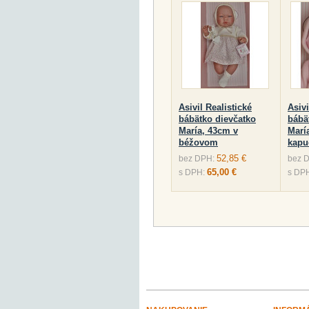
Asivil Realistické
Asivi
bábätko dievčatko
bábä
María, 43cm v
Marí
béžovom
kapu
52,85 €
bez DPH:
bez 
65,00 €
s DPH:
s DP