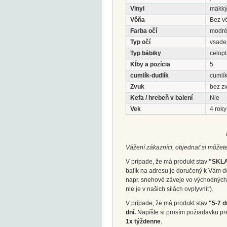
Vinyl
mäkk
Vôňa
Bez v
Farba očí
modr
Typ očí
vsade
Typ bábiky
celop
Kĺby a pozícia
5
cumlík-dudlík
cumlík
Zvuk
bez z
Kefa / hrebeň v balení
Nie
Vek
4 roky
Vážení zákazníci, objednať si môžete
V prípade, že má produkt stav
"SKL
balík na adresu je doručený k Vám d
napr. snehové záveje vo východných 
nie je v našich silách ovplyvniť).
V prípade, že má produkt stav
"5-7 d
dní.
Napíšte si prosím požiadavku pr
1x týždenne
.