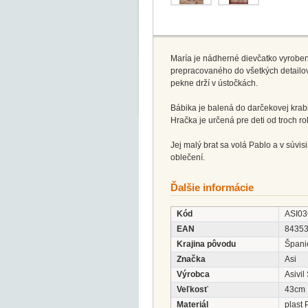
María je nádherné dievčatko vyroben
prepracovaného do všetkých detailov.
pekne drží v ústočkách.
Bábika je balená do darčekovej krabi
Hračka je určená pre deti od troch ro
Jej malý brat sa volá Pablo a v súvi
oblečení.
Ďalšie informácie
Kód
ASI03
EAN
8435
Krajina pôvodu
Špani
Značka
Asi
Výrobca
Asivil
Veľkosť
43cm
Materiál
plast 