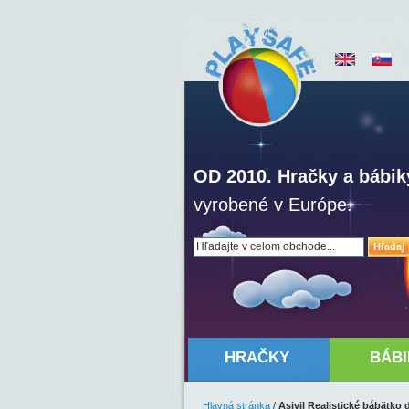
OD 2010. Hračky a bábik
vyrobené v Európe.
Hľadaj
HRAČKY
BÁBI
Hlavná stránka
/
Asivil Realistické bábätko