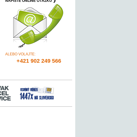
NAPÍŠTE ONLINE OTÁZKU ❯
ALEBO VOLAJTE:
+421 902 249 566