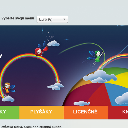
Vyberte svoju menu
Euro (€)
y
KY
PLYŠÁKY
LICENČNÉ
K
 dievčatko María, 43cm obojstranná bunda