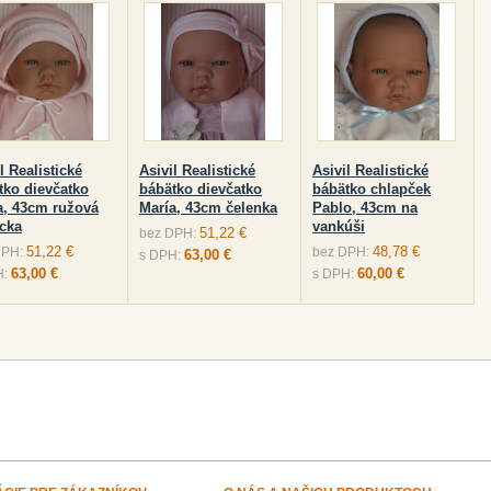
l Realistické
Asivil Realistické
Asivil Realistické
tko dievčatko
bábätko dievčatko
bábätko chlapček
a, 43cm ružová
María, 43cm čelenka
Pablo, 43cm na
cka
vankúši
51,22 €
bez DPH:
51,22 €
48,78 €
DPH:
bez DPH:
63,00 €
s DPH:
63,00 €
60,00 €
H:
s DPH: