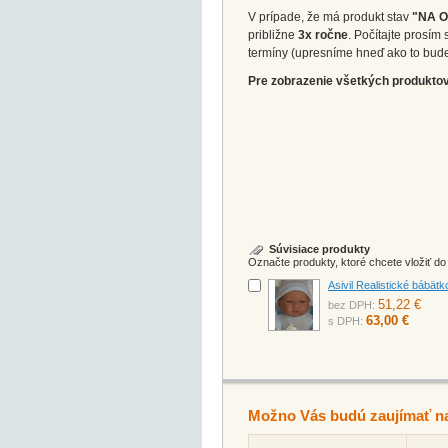
V prípade, že má produkt stav
"NA 
približne
3x ročne
. Počítajte prosí
termíny (upresníme hneď ako to bud
Pre zobrazenie všetkých produktov 
Súvisiace produkty
Označte produkty, ktoré chcete vložiť d
Asivil Realistické bábä
51,22 €
bez DPH:
63,00 €
s DPH:
Možno Vás budú zaujímať n