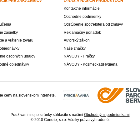
ÁCIE PRE ZÁKAZNÍKOV
O NÁS A NAŠICH PRODUKTOCH
Kontaktné informácie
Obchodné podmienky
učenia
Odstúpenie spotrebiteľa od zmluvy
e zásielky
Reklamačný poriadok
e a vrátenie tovaru
Autorský zákon
 objednávky
Naše značky
nie osobných údajov
NÁVODY - Hračky
odné objednávky
NÁVODY - Kozmetika&Hygiena
Používaním tejto stránky súhlasíte s našimi
Obchodnými podmienkami
© 2010 Conetix, s.r.o. Všetky práva vyhradené.