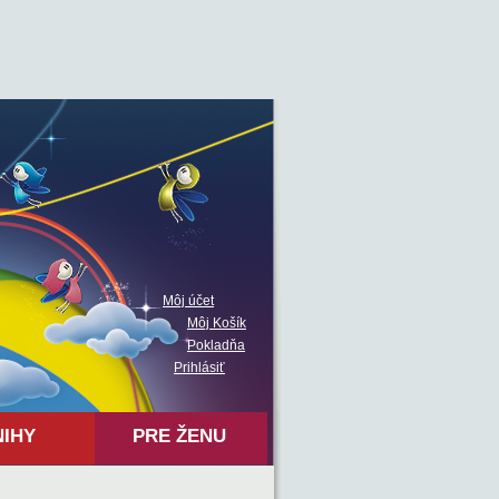
Môj účet
Môj Košík
Pokladňa
Prihlásiť
NIHY
PRE ŽENU