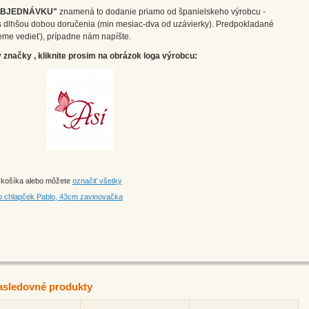
OBJEDNÁVKU"
znamená to dodanie priamo od španielskeho výrobcu -
m s dlhšou dobou doručenia (min mesiac-dva od uzávierky). Predpokladané
eme vedieť), prípadne nám napíšte.
značky , kliknite prosim na obrázok loga výrobcu:
o košíka alebo môžete
označiť všetky
tko chlapček Pablo, 43cm zavinovačka
asledovné produkty