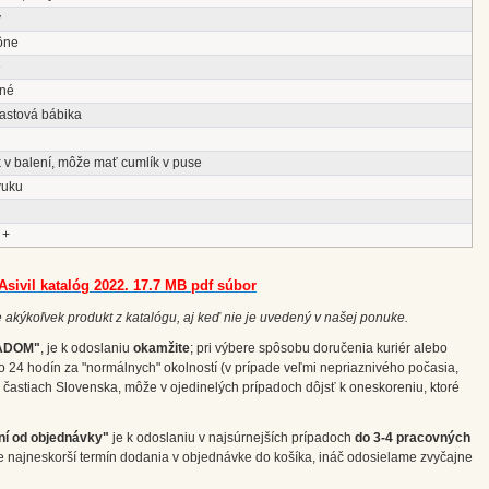
ý
ône
é
né
lastová bábika
 v balení, môže mať cumlík v puse
vuku
 +
Asivil katalóg 2022. 17.7 MB pdf súbor
 akýkoľvek produkt z katalógu, aj keď nie je uvedený v našej ponuke.
ADOM"
, je k odoslaniu
okamžite
; pri výbere spôsobu doručenia kuriér alebo
o 24 hodín za "normálnych" okolností (v prípade veľmi nepriaznivého počasia,
častiach Slovenska, môže v ojedinelých prípadoch dôjsť k oneskoreniu, ktoré
ní od objednávky"
je k odoslaniu v najsúrnejších prípadoch
do 3-4 pracovných
e najneskorší termín dodania v objednávke do košíka, ináč odosielame zvyčajne