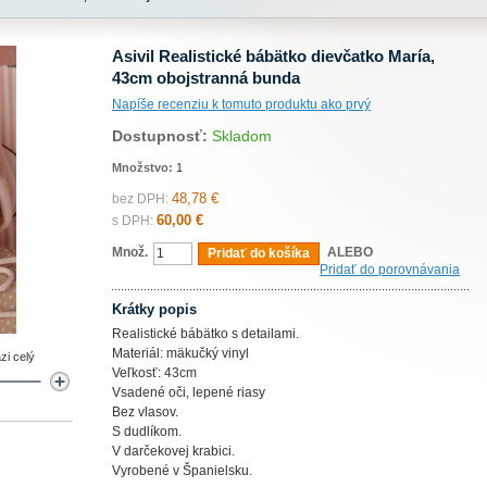
Asivil Realistické bábätko dievčatko María,
43cm obojstranná bunda
Napíše recenziu k tomuto produktu ako prvý
Dostupnosť:
Skladom
Množstvo:
1
48,78 €
bez DPH:
60,00 €
s DPH:
Množ.
ALEBO
Pridať do košíka
Pridať do porovnávania
Krátky popis
Realistické bábätko s detailami.
Materiál: mäkučký vinyl
zi celý
Veľkosť: 43cm
Vsadené oči, lepené riasy
Bez vlasov.
S dudlíkom.
V darčekovej krabici.
Vyrobené v Španielsku.