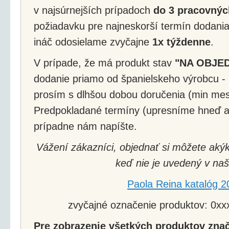
v najsúrnejších prípadoch
do 3 pracovnýc
požiadavku pre najneskorší termín dodania
ináč odosielame zvyčajne
1x týždenne
.
V prípade, že má produkt stav
"NA OBJE
dodanie priamo od španielskeho výrobcu - 
prosím s dlhšou dobou doručenia (min mes
Predpokladané termíny (upresníme hneď a
prípadne nám napíšte.
Vážení zákazníci, objednať si môžete akýk
keď nie je uvedený v naš
Paola Reina katalóg 2
zvyčajné označenie produktov: 0xxx
Pre zobrazenie všetkých produktov znač