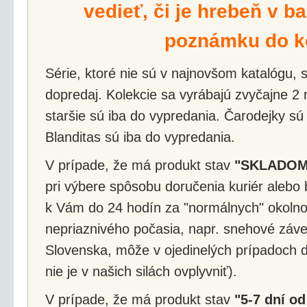
vedieť, či je hrebeň v ba
poznámku do k
Série, ktoré nie sú v najnovšom katalógu, s
dopredaj. Kolekcie sa vyrábajú zvyčajne 2 r
staršie sú iba do vypredania. Čarodejky sú
Blanditas sú iba do vypredania.
V prípade, že má produkt stav
"SKLADOM
pri výbere spôsobu doručenia kuriér alebo 
k Vám do 24 hodín za "normálnych" okolnos
nepriaznivého počasia, napr. snehové záv
Slovenska, môže v ojedinelých prípadoch d
nie je v našich silách ovplyvniť).
V prípade, že má produkt stav
"5-7 dní od