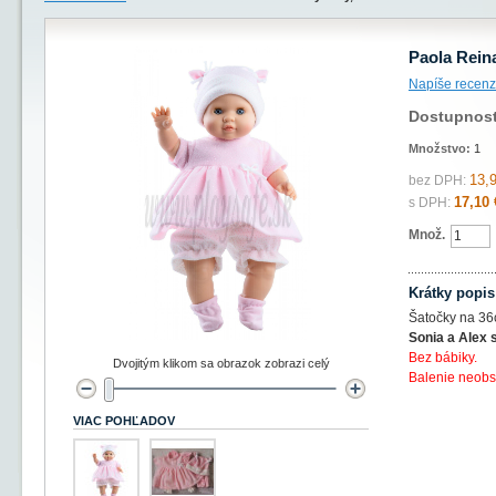
Paola Rein
Napíše recenz
Dostupnos
Množstvo:
1
13,
bez DPH:
17,10 
s DPH:
Množ.
Krátky popis
Šatočky na 36
Sonia a Alex s
Bez bábiky.
Dvojitým klikom sa obrazok zobrazi celý
Balenie neobs
VIAC POHĽADOV