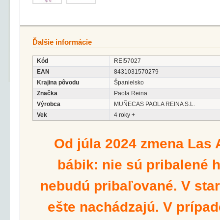
Ďalšie informácie
Kód
REI57027
EAN
8431031570279
Krajina pôvodu
Španielsko
Značka
Paola Reina
Výrobca
MUÑECAS PAOLA REINA S.L.
Vek
4 roky +
Od júla 2024 zmena Las 
bábik: nie sú pribalené 
nebudú pribaľované. V star
ešte nachádzajú. V prípad