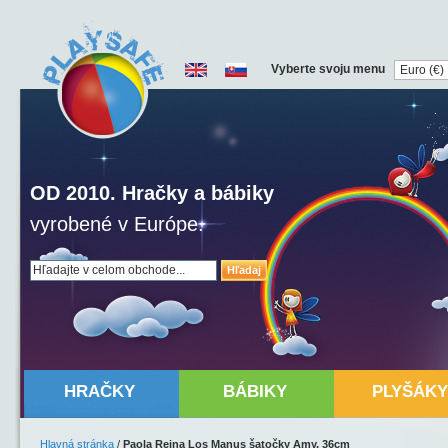
Vyberte svoju menu
OD 2010. Hračky a bábiky
vyrobené v Európe.
Hľadaj
HRAČKY
BÁBIKY
PLYŠÁKY
Hlavná stránka
/
Paola Reina Los Manus šatočky Amy, 36cm