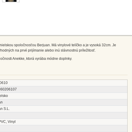
ielskou spoločnosťou Berjuan. Má vinylové telíčko a je vysoká 32cm. Je
odných na prvé prijímanie alebo inú slávnostnú príležitosť.
očnosti Anekke, ktorá vyrába módne doplnky.
0610
560206107
elsko
an
n S.L.
PVC, Vinyl