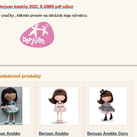
erjuan katalóg 2022. 8.10MB pdf súbor
značky , kliknite prosim na obrázok loga výrobcu:
asledovné produkty
uan Anekke
Berjuan Anekke
Berjuan Anekke Story