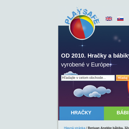
OD 2010. Hračky a bábik
vyrobené v Európe.
Hľadaj
HRAČKY
BÁBI
Hlavná stránka
/
Berjuan Anekke bábika, 32c