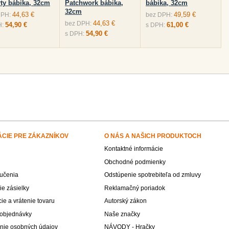
rty bábika, 32cm
Patchwork bábika,
bábika, 32cm
32cm
44,63 €
49,59 €
DPH:
bez DPH:
44,63 €
bez DPH:
54,90 €
61,00 €
H:
s DPH:
54,90 €
s DPH:
ÁCIE PRE ZÁKAZNÍKOV
O NÁS A NAŠICH PRODUKTOCH
Kontaktné informácie
Obchodné podmienky
učenia
Odstúpenie spotrebiteľa od zmluvy
e zásielky
Reklamačný poriadok
e a vrátenie tovaru
Autorský zákon
 objednávky
Naše značky
nie osobných údajov
NÁVODY - Hračky