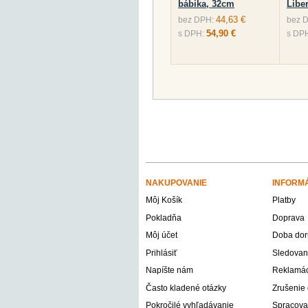
bábika, 32cm
Libe
44,63 €
bez DPH:
bez 
54,90 €
s DPH:
s DP
NAKUPOVANIE
INFORM
Môj Košík
Platby
Pokladňa
Doprava
Môj účet
Doba dor
Prihlásiť
Sledovani
Napíšte nám
Reklamáci
Často kladené otázky
Zrušenie
Pokročilé vyhľadávanie
Spracova