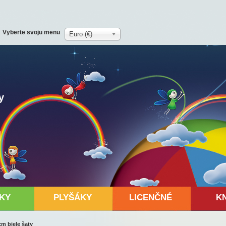
Vyberte svoju menu
Euro (€)
y
KY
PLYŠÁKY
LICENČNÉ
K
m biele šaty