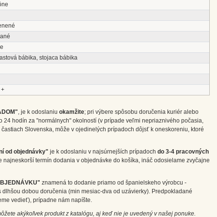
ône
enené
vané
ke
astová bábika, stojaca bábika
 +
ADOM"
, je k odoslaniu
okamžite
; pri výbere spôsobu doručenia kuriér alebo
o 24 hodín za "normálnych" okolností (v prípade veľmi nepriaznivého počasia,
častiach Slovenska, môže v ojedinelých prípadoch dôjsť k oneskoreniu, ktoré
ní od objednávky"
je k odoslaniu v najsúrnejších prípadoch
do 3-4 pracovných
e najneskorší termín dodania v objednávke do košíka, ináč odosielame zvyčajne
OBJEDNÁVKU"
znamená to dodanie priamo od španielskeho výrobcu -
m s dlhšou dobou doručenia (min mesiac-dva od uzávierky). Predpokladané
eme vedieť), prípadne nám napíšte.
môžete akýkoľvek produkt z katalógu, aj keď nie je uvedený v našej ponuke.