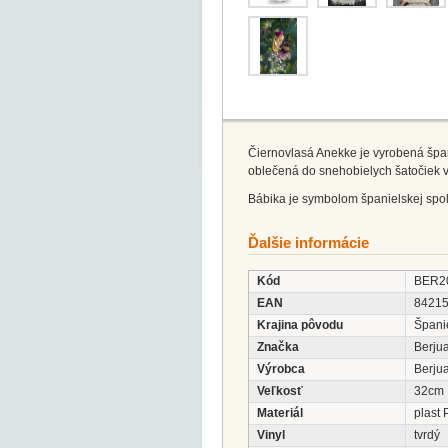
Čiernovlasá Anekke je vyrobená špan
oblečená do snehobielych šatočiek vh
Bábika je symbolom španielskej spol
Ďalšie informácie
Kód
BER2
EAN
8421
Krajina pôvodu
Špani
Značka
Berju
Výrobca
Berjua
Veľkosť
32cm
Materiál
plast 
Vinyl
tvrdý