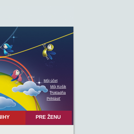
Môj účet
Môj Košík
Pokladňa
Prihlásiť
NIHY
PRE ŽENU