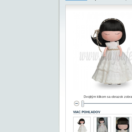
Dvojitým klikom sa obrazok zobra
VIAC POHĽADOV