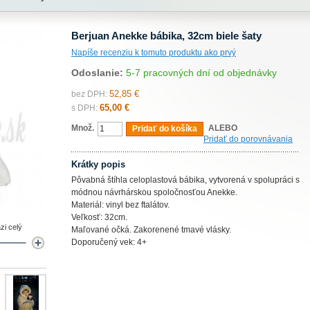
Berjuan Anekke bábika, 32cm biele šaty
Napíše recenziu k tomuto produktu ako prvý
Odoslanie:
5-7 pracovných dní od objednávky
52,85 €
bez DPH:
65,00 €
s DPH:
Množ.
ALEBO
Pridať do košíka
Pridať do porovnávania
Krátky popis
Pôvabná štíhla celoplastová bábika, vytvorená v spolupráci s
módnou návrhárskou spoločnosťou Anekke.
Materiál: vinyl bez ftalátov.
Veľkosť: 32cm.
zi celý
Maľované očká. Zakorenené tmavé vlásky.
Doporučený vek: 4+