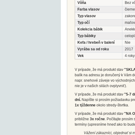
Vôňa
Bez v
Farba vlasov
čierne
Typ vlasov
zakor
Typ očí
maľo
Kolekcia bábik
Anek
Typ bábiky
celopl
Kefa / hrebeň v balení
Nie
Vyrába sa od roku
2017
Vek
4 roky
V prípade, že má produkt stav
"SKL
balík na adresu je doručený k Vám d
napr. snehové záveje vo východných 
nie je v našich silách ovplyvniť).
V prípade, že má produkt stav
"5-7 d
dní.
Napíšte si prosím požiadavku pr
1x týždenne
okolo stredy-štvrtka.
V prípade, že má produkt stav
"NA 
približne
3x ročne
. Počítajte prosí
termíny (upresníme hneď ako to bud
Vážení zákazníci, objednať si 