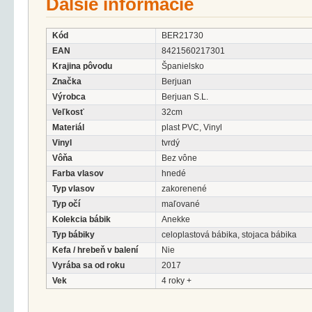
Ďalšie informácie
Kód
BER21730
EAN
8421560217301
Krajina pôvodu
Španielsko
Značka
Berjuan
Výrobca
Berjuan S.L.
Veľkosť
32cm
Materiál
plast PVC, Vinyl
Vinyl
tvrdý
Vôňa
Bez vône
Farba vlasov
hnedé
Typ vlasov
zakorenené
Typ očí
maľované
Kolekcia bábik
Anekke
Typ bábiky
celoplastová bábika, stojaca bábika
Kefa / hrebeň v balení
Nie
Vyrába sa od roku
2017
Vek
4 roky +