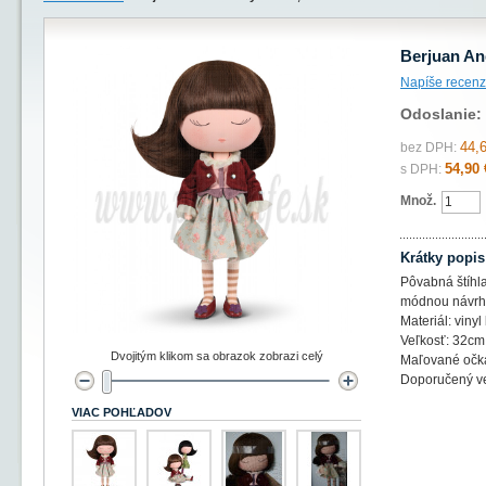
Berjuan An
Napíše recenz
Odoslanie:
44,
bez DPH:
54,90 
s DPH:
Množ.
Krátky popis
Pôvabná štíhla
módnou návrh
Materiál: vinyl 
Veľkosť: 32cm
Dvojitým klikom sa obrazok zobrazi celý
Maľované očká
Doporučený ve
VIAC POHĽADOV