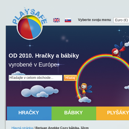
Vyberte svoju menu
OD 2010. Hračky a bábiky
vyrobené v Európe.
Hľadaj
HRAČKY
BÁBIKY
PLYŠÁKY
Hlavná stránka
/
Berjuan Anekke Cozy bábika, 32cm