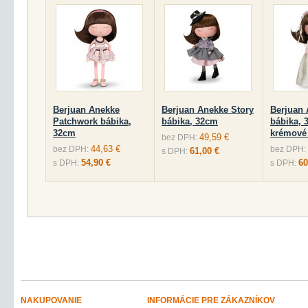
Berjuan Anekke
Berjuan Anekke Story
Berjuan
Patchwork bábika,
bábika, 32cm
bábika, 
32cm
krémové 
49,59 €
bez DPH:
44,63 €
bez DPH:
bez DPH:
61,00 €
s DPH:
54,90 €
60
s DPH:
s DPH:
NAKUPOVANIE
INFORMÁCIE PRE ZÁKAZNÍKOV