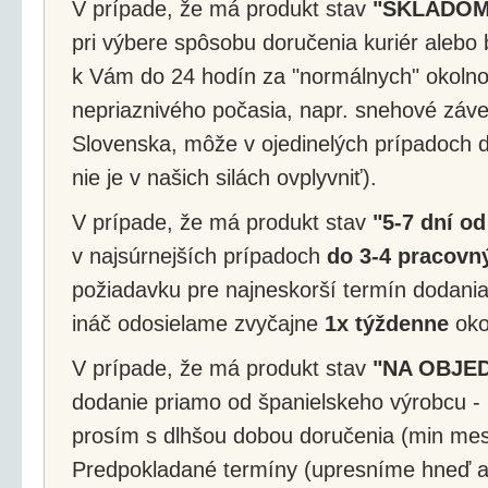
V prípade, že má produkt stav
"SKLADOM
pri výbere spôsobu doručenia kuriér alebo 
k Vám do 24 hodín za "normálnych" okolnos
nepriaznivého počasia, napr. snehové záv
Slovenska, môže v ojedinelých prípadoch d
nie je v našich silách ovplyvniť).
V prípade, že má produkt stav
"5-7 dní od
v najsúrnejších prípadoch
do 3-4 pracovný
požiadavku pre najneskorší termín dodania
ináč odosielame zvyčajne
1x týždenne
okol
V prípade, že má produkt stav
"NA OBJE
dodanie priamo od španielskeho výrobcu - 
prosím s dlhšou dobou doručenia (min mes
Predpokladané termíny (upresníme hneď a