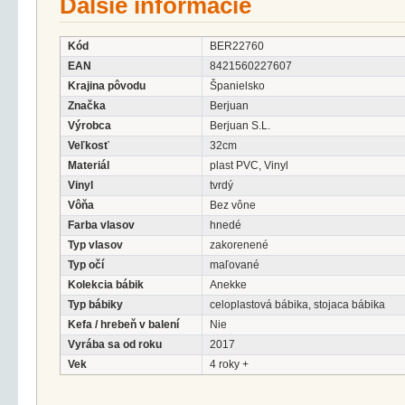
Ďalšie informácie
Kód
BER22760
EAN
8421560227607
Krajina pôvodu
Španielsko
Značka
Berjuan
Výrobca
Berjuan S.L.
Veľkosť
32cm
Materiál
plast PVC, Vinyl
Vinyl
tvrdý
Vôňa
Bez vône
Farba vlasov
hnedé
Typ vlasov
zakorenené
Typ očí
maľované
Kolekcia bábik
Anekke
Typ bábiky
celoplastová bábika, stojaca bábika
Kefa / hrebeň v balení
Nie
Vyrába sa od roku
2017
Vek
4 roky +