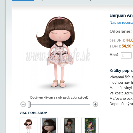
Berjuan An
Napíše recenz
Odoslanie:
44,
bez DPH:
54,90 
s DPH:
Množ.
Krátky popis
Pôvabná štíhla
módnou návrh
Materiál: vinyl 
Veľkosť: 32cm
Dvojitým klikom sa obrazok zobrazi celý
Maľované očká
Doporučený ve
VIAC POHĽADOV