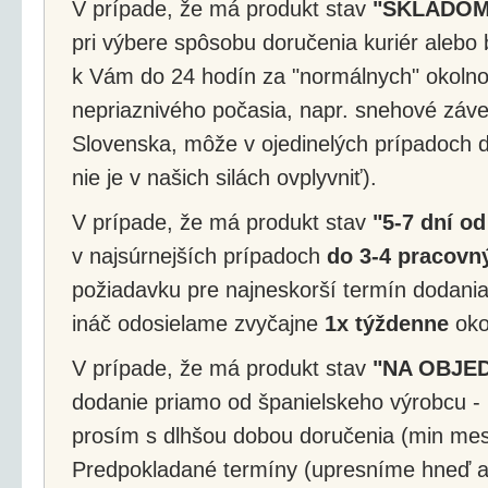
V prípade, že má produkt stav
"SKLADOM
pri výbere spôsobu doručenia kuriér alebo 
k Vám do 24 hodín za "normálnych" okolnos
nepriaznivého počasia, napr. snehové záv
Slovenska, môže v ojedinelých prípadoch d
nie je v našich silách ovplyvniť).
V prípade, že má produkt stav
"5-7 dní od
v najsúrnejších prípadoch
do 3-4 pracovný
požiadavku pre najneskorší termín dodania
ináč odosielame zvyčajne
1x týždenne
okol
V prípade, že má produkt stav
"NA OBJE
dodanie priamo od španielskeho výrobcu - 
prosím s dlhšou dobou doručenia (min mes
Predpokladané termíny (upresníme hneď a