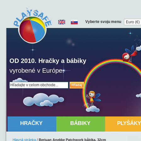
Vyberte svoju menu
OD 2010. Hračky a bábiky
vyrobené v Európe.
Hľadaj
HRAČKY
BÁBIKY
PLYŠÁKY
Hlavná stránka
/
Berjuan Anekke Patchwork bábika, 32cm