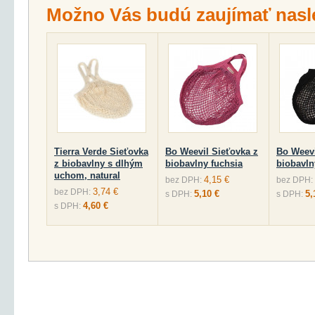
Možno Vás budú zaujímať nasl
Tierra Verde Sieťovka
Bo Weevil Sieťovka z
Bo Weevi
z biobavlny s dlhým
biobavlny fuchsia
biobavln
uchom, natural
4,15 €
bez DPH:
bez DPH:
3,74 €
bez DPH:
5,10 €
5,
s DPH:
s DPH:
4,60 €
s DPH: