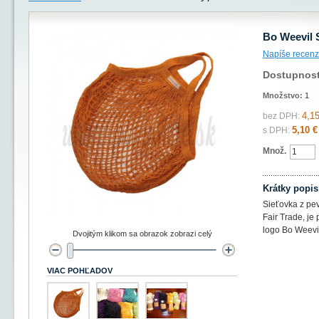
Bo Weevil 
Napíše recenz
Dostupnos
Množstvo:
1
4,15
bez DPH:
5,10 €
s DPH:
Množ.
Krátky popis
Sieťovka z pev
Fair Trade, je
logo Bo Weevi
Dvojitým klikom sa obrazok zobrazi celý
VIAC POHĽADOV