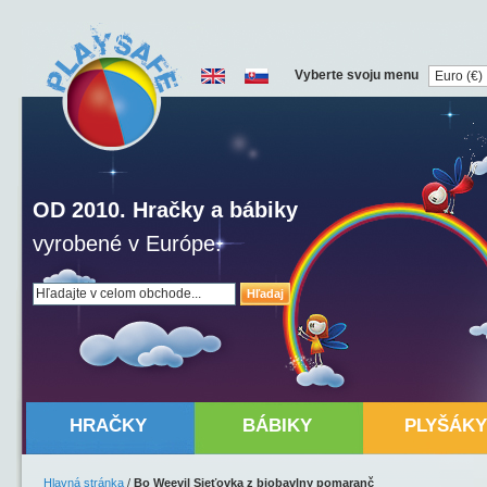
Vyberte svoju menu
OD 2010. Hračky a bábiky
vyrobené v Európe.
Hľadaj
HRAČKY
BÁBIKY
PLYŠÁKY
Hlavná stránka
/
Bo Weevil Sieťovka z biobavlny pomaranč