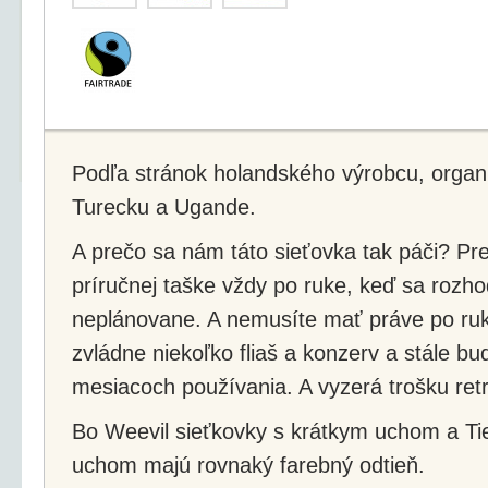
Podľa stránok holandského výrobcu, organi
Turecku a Ugande.
A prečo sa nám táto sieťovka tak páči? Pr
príručnej taške vždy po ruke, keď sa rozhod
neplánovane. A nemusíte mať práve po ruk
zvládne niekoľko fliaš a konzerv a stále bu
mesiacoch používania. A vyzerá trošku retr
Bo Weevil sieťkovky s krátkym uchom a Ti
uchom majú rovnaký farebný odtieň.