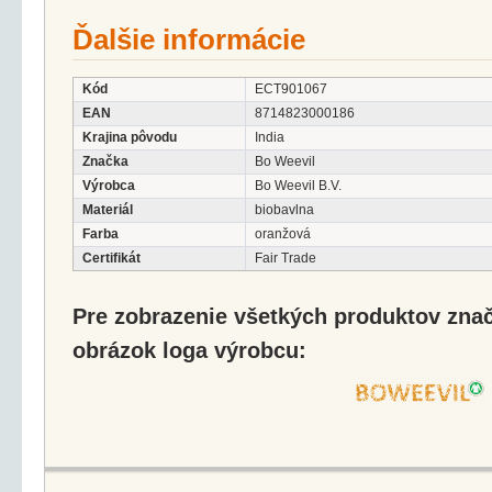
Ďalšie informácie
Kód
ECT901067
EAN
8714823000186
Krajina pôvodu
India
Značka
Bo Weevil
Výrobca
Bo Weevil B.V.
Materiál
biobavlna
Farba
oranžová
Certifikát
Fair Trade
Pre zobrazenie všetkých produktov značk
obrázok loga výrobcu: