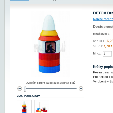
DETOA Drev
Napíše recenz
Dostupnos
Množstvo:
1
6,26
bez DPH:
7,70 €
s DPH:
Množ.
Krátky popis
Pestrá pyramíd
Pre deti od 1 r
Vyrobené v Eu
Dvojitým klikom sa obrazok zobrazi celý
VIAC POHĽADOV