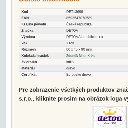
Kód
DET13699
EAN
8593547070589
Krajina pôvodu
Česká republika
Značka
DETOA
Výrobca
DETOA Albrechtice s.r.o.
Vek
1 rok +
Rozmery
60 x 45 x 90 mm
Kolekcia hračiek
Zdeněk Miler Krtko
Zvieratko
krtko
Materiál
drevo
Certifikát
Európske drevo
Pre zobrazenie všetkých produktov zna
s.r.o., kliknite prosim na obrázok loga 