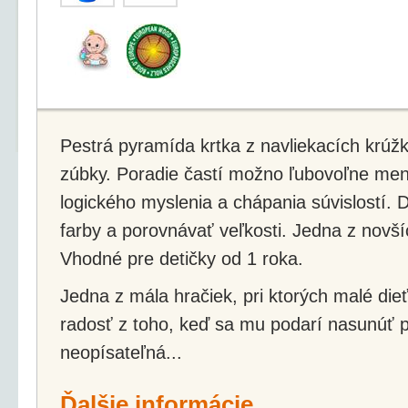
Pestrá pyramída krtka z navliekacích krúžk
zúbky. Poradie častí možno ľubovoľne meni
logického myslenia a chápania súvislostí. 
farby a porovnávať veľkosti. Jedna z novší
Vhodné pre detičky od 1 roka.
Jedna z mála hračiek, pri ktorých malé die
radosť z toho, keď sa mu podarí nasunúť p
neopísateľná...
Ďalšie informácie