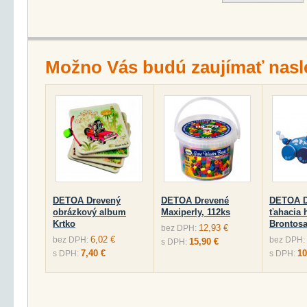
Možno Vás budú zaujímať nasl
DETOA Drevený
DETOA Drevené
DETOA D
obrázkový album
Maxiperly, 112ks
ťahacia 
Krtko
Brontos
12,93 €
bez DPH:
6,02 €
bez DPH:
bez DPH:
15,90 €
s DPH:
7,40 €
10
s DPH:
s DPH: