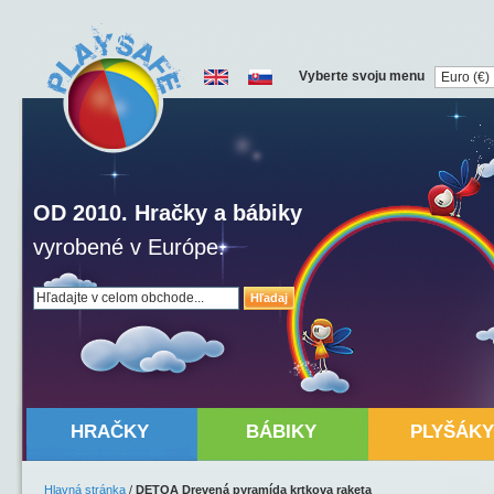
Vyberte svoju menu
OD 2010. Hračky a bábiky
vyrobené v Európe.
Hľadaj
HRAČKY
BÁBIKY
PLYŠÁKY
Hlavná stránka
/
DETOA Drevená pyramída krtkova raketa