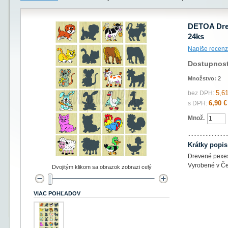
DETOA Drev
24ks
Napíše recenz
Dostupnos
Množstvo:
2
5,61
bez DPH:
6,90 €
s DPH:
Množ.
Krátky popis
Drevené pexes
Vyrobené v Če
Dvojitým klikom sa obrazok zobrazi celý
VIAC POHĽADOV