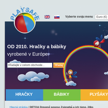
Vyberte svoju menu
OD 2010. Hračky a bábiky
vyrobené v Európe.
Hľadaj
HRAČKY
BÁBIKY
PLYŠÁKY
Hlavná stránka
/
DETOA Drevené pexeso Zvieratká a ich tiene, 24ks