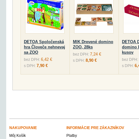
DETOA Spoločenská
MIK Drevené domino
DETOA D
hra Človeče nehnevaj
ZOO, 28ks
domino k
sa ZOO
kusov
7,24 €
bez DPH:
6,42 €
bez DPH:
bez DPH:
8,90 €
s DPH:
7,90 €
6,
s DPH:
s DPH:
NAKUPOVANIE
INFORMÁCIE PRE ZÁKAZNÍKOV
Môj Košík
Platby