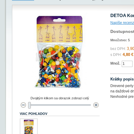
DETOA Korá
Napíše recenz
Dostupnos
Množstvo:
5
3,90
bez DPH:
4,80 €
s DPH:
Množ.
Krátky popis
Drevené perly
na dažďové dn
Nevhodné pre d
Dvojitým klikom sa obrazok zobrazi celý
VIAC POHĽADOV