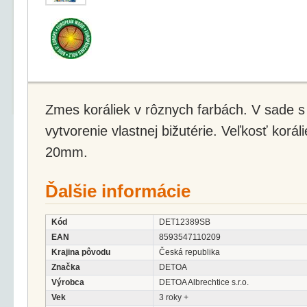
Zmes koráliek v rôznych farbách. V sade s
vytvorenie vlastnej bižutérie. Veľkosť korál
20mm.
Ďalšie informácie
Kód
DET12389SB
EAN
8593547110209
Krajina pôvodu
Česká republika
Značka
DETOA
Výrobca
DETOA Albrechtice s.r.o.
Vek
3 roky +