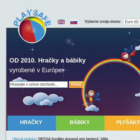
Vyberte svoju menu
OD 2010. Hračky a bábiky
vyrobené v Európe.
Hľadaj
HRAČKY
BÁBIKY
PLYŠÁKY
Hlavná stránka
/
DETOA Korálky drevené mix farebný, 100g