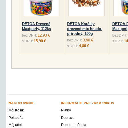
DETOA Drevené
DETOA Korálky
DETOA D
Maxiperly, 112ks
drevené mix hnedo-
Maxiperl
prírodný, 100g
12,93 €
bez DPH:
bez DPH:
3,90 €
bez DPH:
15,90 €
14
s DPH:
s DPH:
4,80 €
s DPH:
NAKUPOVANIE
INFORMÁCIE PRE ZÁKAZNÍKOV
Môj Košík
Platby
Pokladňa
Doprava
Môj účet
Doba doručenia