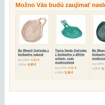
Možno Vás budú zaujímať nasl
Bo Weevil Sieťovka z
Tierra Verde Sieťovka
Bo Weevi
biobavlny natural
z biobavlny s dlhým
biobavln
uchom, cyan
modroze
4,02 €
bez DPH:
modrozelená
bez DPH:
4,95 €
s DPH:
4,31 €
bez DPH:
5,
s DPH:
5,30 €
s DPH: