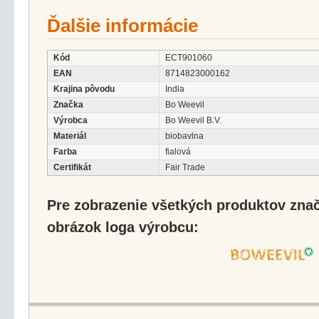
Ďalšie informácie
Kód
ECT901060
EAN
8714823000162
Krajina pôvodu
India
Značka
Bo Weevil
Výrobca
Bo Weevil B.V.
Materiál
biobavlna
Farba
fialová
Certifikát
Fair Trade
Pre zobrazenie všetkých produktov značk
obrázok loga výrobcu: