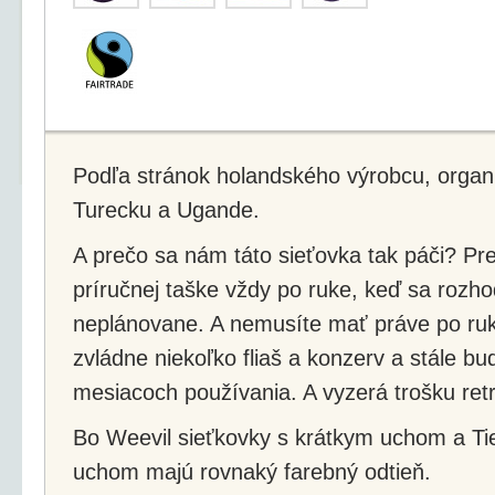
Podľa stránok holandského výrobcu, organi
Turecku a Ugande.
A prečo sa nám táto sieťovka tak páči? Pr
príručnej taške vždy po ruke, keď sa rozhod
neplánovane. A nemusíte mať práve po ruk
zvládne niekoľko fliaš a konzerv a stále bu
mesiacoch používania. A vyzerá trošku retr
Bo Weevil sieťkovky s krátkym uchom a Ti
uchom majú rovnaký farebný odtieň.