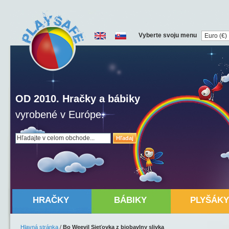
Vyberte svoju menu
OD 2010. Hračky a bábiky
vyrobené v Európe.
Hľadaj
HRAČKY
BÁBIKY
PLYŠÁKY
Hlavná stránka
/
Bo Weevil Sieťovka z biobavlny slivka