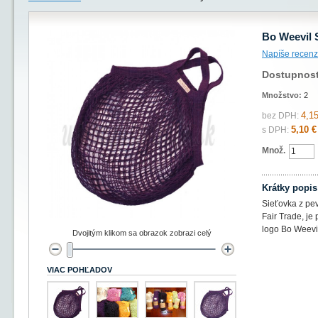
Bo Weevil S
Napíše recenz
Dostupnos
Množstvo:
2
4,15
bez DPH:
5,10 €
s DPH:
Množ.
Krátky popis
Sieťovka z pev
Fair Trade, je
logo Bo Weevi
Dvojitým klikom sa obrazok zobrazi celý
VIAC POHĽADOV