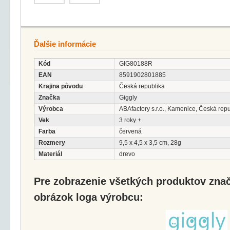
Ďalšie informácie
Kód
GIG80188R
EAN
8591902801885
Krajina pôvodu
Česká republika
Značka
Giggly
Výrobca
ABAfactory s.r.o., Kamenice, Česká rep
Vek
3 roky +
Farba
červená
Rozmery
9,5 x 4,5 x 3,5 cm, 28g
Materiál
drevo
Pre zobrazenie všetkých produktov značk
obrázok loga výrobcu: