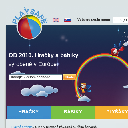
Vyberte svoju menu
OD 2010. Hračky a bábiky
vyrobené v Európe.
Hľadaj
HRAČKY
BÁBIKY
PLYŠÁKY
Hlavná stránka
/
Giggly Drevené závodné autíčko červené