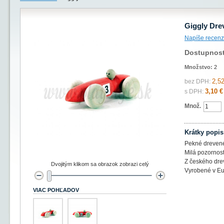
Giggly Dre
Napíše recenz
Dostupnos
Množstvo:
2
2,52
bez DPH:
3,10 €
s DPH:
Množ.
Krátky popis
Pekné drevené
Milá pozornosť
Z českého drev
Dvojitým klikom sa obrazok zobrazi celý
Vyrobené v Eu
VIAC POHĽADOV