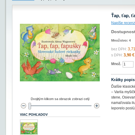
Ťap, ťap, 
Napíše recenz
Dostupnos
Množstvo:
4
3,71
bez DPH:
3,90 €
s DPH:
Množ.
Krátky popis
Ďalšie klasic
– Varila myšič
stene, Osieva
Dvojitým klikom sa obrazok zobrazi celý
namaľovala il
leporelo poslú
VIAC POHĽADOV