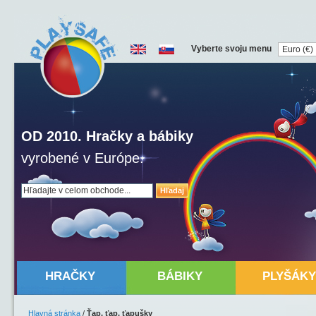
Vyberte svoju menu
OD 2010. Hračky a bábiky
vyrobené v Európe.
Hľadaj
HRAČKY
BÁBIKY
PLYŠÁKY
Hlavná stránka
/
Ťap, ťap, ťapušky