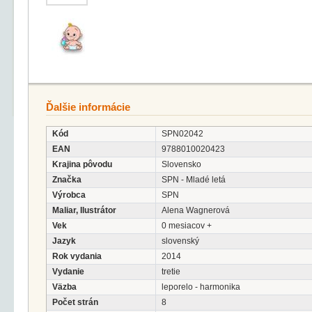
Ďalšie informácie
Kód
SPN02042
EAN
9788010020423
Krajina pôvodu
Slovensko
Značka
SPN - Mladé letá
Výrobca
SPN
Maliar, Ilustrátor
Alena Wagnerová
Vek
0 mesiacov +
Jazyk
slovenský
Rok vydania
2014
Vydanie
tretie
Väzba
leporelo - harmonika
Počet strán
8