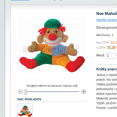
Noe Maňušk
Napíše recenz
Dostupnos
Množstvo:
1
12,
bez DPH:
15,20 
s DPH:
Množ.
Krátky popis
Jedna z najvďa
poteší. Na vyv
Vďaka pružném
Dvojitým klikom sa obrazok zobrazi celý
jednoduché i 
dobre vypchan
Materiál: jemn
VIAC POHĽADOV
Výplň: pružné
Pranie: v prá