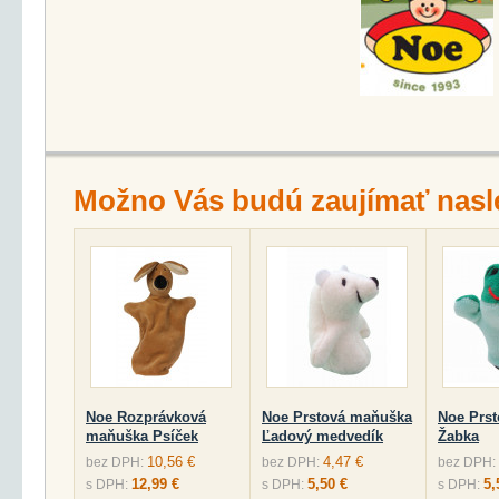
Možno Vás budú zaujímať nasl
Noe Rozprávková
Noe Prstová maňuška
Noe Prs
maňuška Psíček
Ľadový medvedík
Žabka
10,56 €
4,47 €
bez DPH:
bez DPH:
bez DPH:
12,99 €
5,50 €
5,
s DPH:
s DPH:
s DPH: