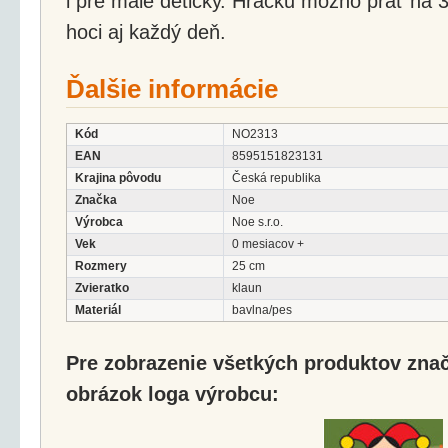
i pre malé detičky. Hračku možno prať na 
hoci aj každý deň.
Ďalšie informácie
Kód
NO2313
EAN
8595151823131
Krajina pôvodu
Česká republika
Značka
Noe
Výrobca
Noe s.r.o.
Vek
0 mesiacov +
Rozmery
25 cm
Zvieratko
klaun
Materiál
bavlna/pes
Pre zobrazenie všetkých produktov značk
obrázok loga výrobcu: