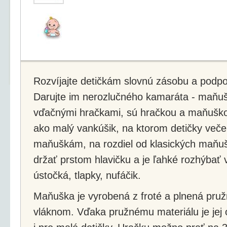
Rozvíjajte detičkám slovnú zásobu a podpor
Darujte im nerozlučného kamaráta - maňu
vďačnými hračkami, sú hračkou a maňuškou
ako malý vankúšik, na ktorom detičky več
maňuškám, na rozdiel od klasických maňuši
držať prstom hlavičku a je ľahké rozhýbať v
ústočká, tlapky, nufáčik.
Maňuška je vyrobená z froté a plnená pru
vláknom. Vďaka pružnému materiálu je jej 