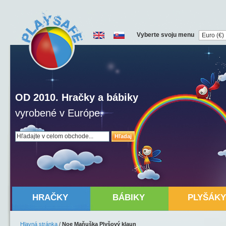
Vyberte svoju menu
OD 2010. Hračky a bábiky
vyrobené v Európe.
Hľadaj
HRAČKY
BÁBIKY
PLYŠÁKY
Hlavná stránka
/
Noe Maňuška Plyšový klaun