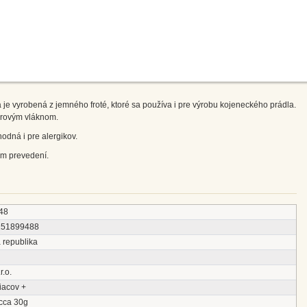
je vyrobená z jemného froté, ktoré sa používa i pre výrobu kojeneckého prádla.
erovým vláknom.
odná i pre alergikov.
cm prevedení.
48
151899488
 republika
r.o.
iacov +
 cca 30g