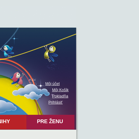
Môj účet
Môj Košík
Pokladňa
Prihlásiť
NIHY
PRE ŽENU