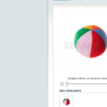
Dvojitým klikom sa obrazok zobra
VIAC POHĽADOV