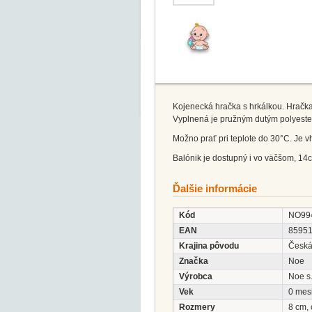
Kojenecká hračka s hrkálkou. Hračka 
Vyplnená je pružným dutým polyest
Možno prať pri teplote do 30°C. Je vh
Balónik je dostupný i vo väčšom, 14
Ďalšie informácie
Kód
NO99
EAN
8595
Krajina pôvodu
Česká
Značka
Noe
Výrobca
Noe s.
Vek
0 mes
Rozmery
8 cm,