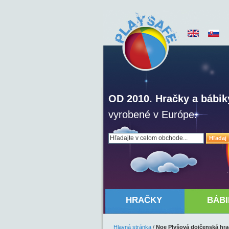
OD 2010. Hračky a bábik
vyrobené v Európe.
Hľadaj
HRAČKY
BÁBI
Hlavná stránka
/
Noe Plyšová dojčenská hrač