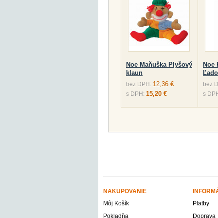
Noe Maňuška Plyšový
Noe 
klaun
Ľado
12,36 €
bez DPH:
bez 
15,20 €
s DPH:
s DP
NAKUPOVANIE
INFORM
Môj Košík
Platby
Pokladňa
Doprava