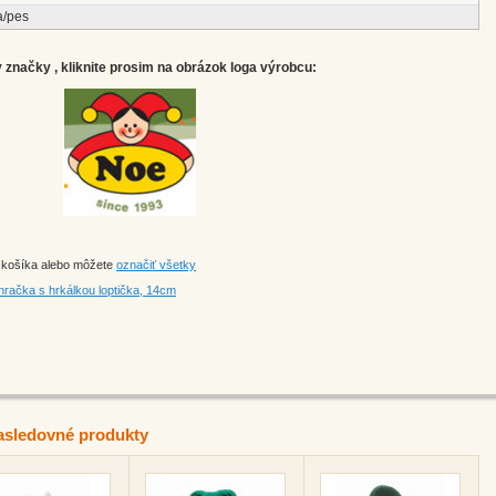
a/pes
značky , kliknite prosim na obrázok loga výrobcu:
o košíka alebo môžete
označiť všetky
račka s hrkálkou loptička, 14cm
asledovné produkty