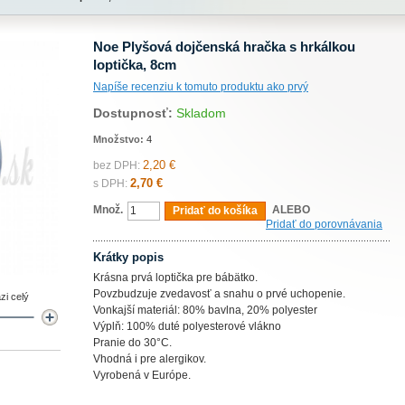
Noe Plyšová dojčenská hračka s hrkálkou
loptička, 8cm
Napíše recenziu k tomuto produktu ako prvý
Dostupnosť:
Skladom
Množstvo:
4
2,20 €
bez DPH:
2,70 €
s DPH:
Množ.
ALEBO
Pridať do košíka
Pridať do porovnávania
Krátky popis
Krásna prvá loptička pre bábätko.
Povzbudzuje zvedavosť a snahu o prvé uchopenie.
zi celý
Vonkajší materiál: 80% bavlna, 20% polyester
Výplň: 100% duté polyesterové vlákno
Pranie do 30°C.
Vhodná i pre alergikov.
Vyrobená v Európe.