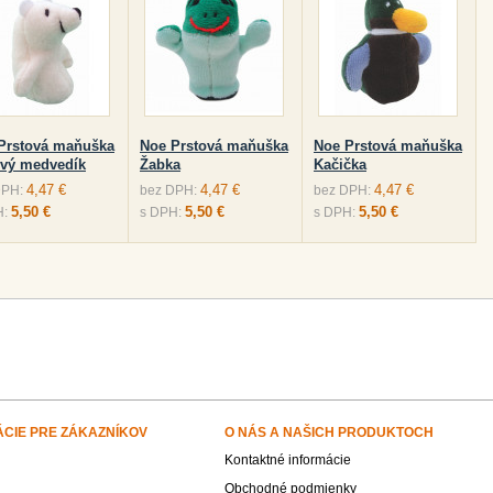
Prstová maňuška
Noe Prstová maňuška
Noe Prstová maňuška
vý medvedík
Žabka
Kačička
4,47 €
4,47 €
4,47 €
DPH:
bez DPH:
bez DPH:
5,50 €
5,50 €
5,50 €
H:
s DPH:
s DPH:
ÁCIE PRE ZÁKAZNÍKOV
O NÁS A NAŠICH PRODUKTOCH
Kontaktné informácie
Obchodné podmienky