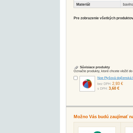
Materiál
bavln
Pre zobrazenie všetkých produktov 
Súvisiace produkty
Označte produkty, ktoré chcete vložiť d
Noe Plyšová dojčenská h
2,93 €
bez DPH:
3,60 €
s DPH:
Možno Vás budú zaujímať n