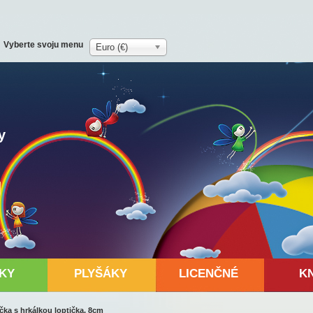
Vyberte svoju menu
Euro (€)
y
KY
PLYŠÁKY
LICENČNÉ
K
ka s hrkálkou loptička, 8cm