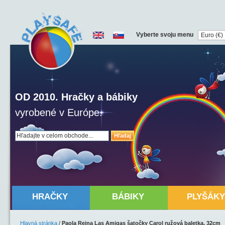
Vyberte svoju menu
OD 2010. Hračky a bábiky
vyrobené v Európe.
Hľadaj
HRAČKY
BÁBIKY
PLYŠÁKY
Hlavná stránka
/
Paola Reina Las Amigas šatočky Carol ružová baletka, 32cm