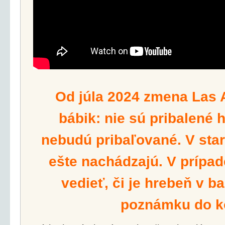
Od júla 2024 zmena Las 
bábik: nie sú pribalené 
nebudú pribaľované. V star
ešte nachádzajú. V prípad
vedieť, či je hrebeň v ba
poznámku do k