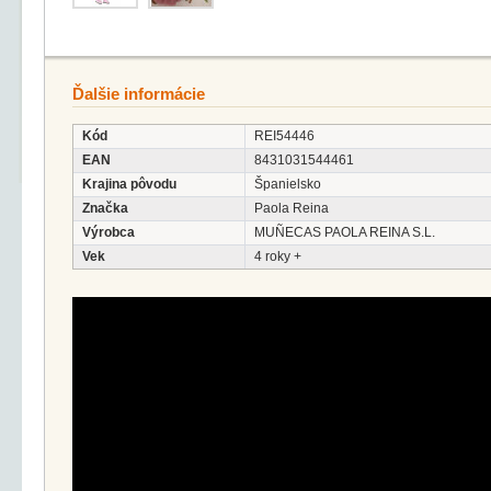
Ďalšie informácie
Kód
REI54446
EAN
8431031544461
Krajina pôvodu
Španielsko
Značka
Paola Reina
Výrobca
MUÑECAS PAOLA REINA S.L.
Vek
4 roky +