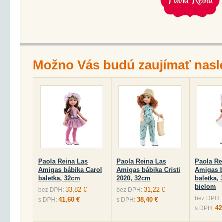
Možno Vás budú zaujímať nasl
Paola Reina Las
Paola Reina Las
Paola Re
Amigas bábika Carol
Amigas bábika Cristi
Amigas b
baletka, 32cm
2020, 32cm
baletka,
bielom
33,82 €
31,22 €
bez DPH:
bez DPH:
bez DPH:
41,60 €
38,40 €
s DPH:
s DPH:
42
s DPH: