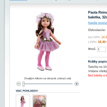
Paola Rein
baletka, 3
Napíše recenz
Odoslanie:
14,
bez DPH:
18,40 
s DPH:
Množ.
Krátky popis
Šatočky na 32
Vrátane všetk
Bez bábiky a t
Dvojitým klikom sa obrazok zobrazi celý
VIAC POHĽADOV