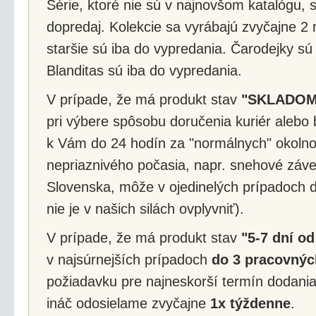
Série, ktoré nie sú v najnovšom katalógu, s
dopredaj. Kolekcie sa vyrábajú zvyčajne 2 r
staršie sú iba do vypredania. Čarodejky sú
Blanditas sú iba do vypredania.
V prípade, že má produkt stav
"SKLADOM
pri výbere spôsobu doručenia kuriér alebo 
k Vám do 24 hodín za "normálnych" okolnos
nepriaznivého počasia, napr. snehové záv
Slovenska, môže v ojedinelých prípadoch d
nie je v našich silách ovplyvniť).
V prípade, že má produkt stav
"5-7 dní od
v najsúrnejších prípadoch
do 3 pracovnýc
požiadavku pre najneskorší termín dodania
ináč odosielame zvyčajne
1x týždenne
.