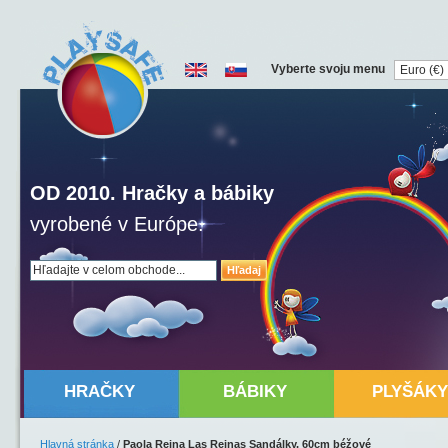
Vyberte svoju menu
OD 2010. Hračky a bábiky
vyrobené v Európe.
Hľadaj
HRAČKY
BÁBIKY
PLYŠÁKY
Hlavná stránka
/
Paola Reina Las Reinas Sandálky, 60cm béžové