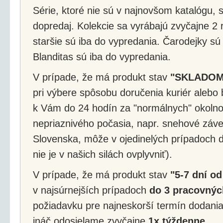
Série, ktoré nie sú v najnovšom katalógu, s
dopredaj. Kolekcie sa vyrábajú zvyčajne 2 r
staršie sú iba do vypredania. Čarodejky sú
Blanditas sú iba do vypredania.
V prípade, že má produkt stav
"SKLADOM
pri výbere spôsobu doručenia kuriér alebo 
k Vám do 24 hodín za "normálnych" okolnos
nepriaznivého počasia, napr. snehové záv
Slovenska, môže v ojedinelých prípadoch d
nie je v našich silách ovplyvniť).
V prípade, že má produkt stav
"5-7 dní od
v najsúrnejších prípadoch
do 3 pracovnýc
požiadavku pre najneskorší termín dodania
ináč odosielame zvyčajne
1x týždenne
.