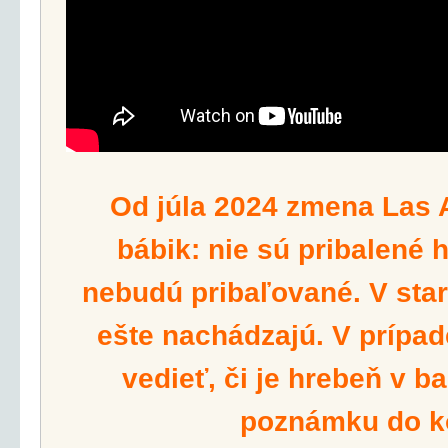
Od júla 2024 zmena Las 
bábik: nie sú pribalené 
nebudú pribaľované. V star
ešte nachádzajú. V prípad
vedieť, či je hrebeň v ba
poznámku do k