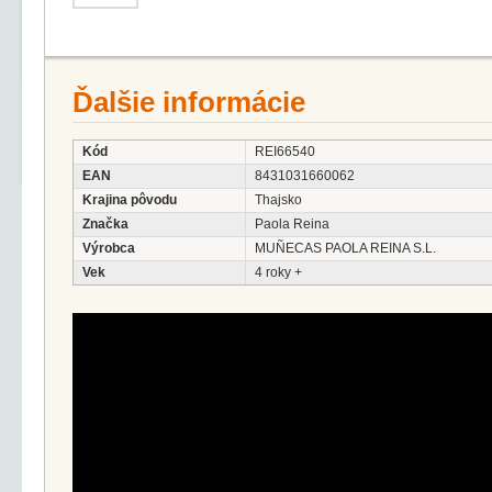
Ďalšie informácie
Kód
REI66540
EAN
8431031660062
Krajina pôvodu
Thajsko
Značka
Paola Reina
Výrobca
MUÑECAS PAOLA REINA S.L.
Vek
4 roky +