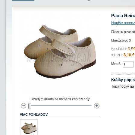
Paola Rein
Napíše recenz
Dostupnos
Množstvo:
3
6,59
bez DPH:
8,10 €
s DPH:
Množ.
Krátky popis
Topánočky na 
Dvojitým klikom sa obrazok zobrazi celý
VIAC POHĽADOV