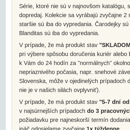
Série, ktoré nie sú v najnovšom katalógu, s
dopredaj. Kolekcie sa vyrábajú zvyčajne 2 r
staršie sú iba do vypredania. Čarodejky sú
Blanditas sú iba do vypredania.
V prípade, že má produkt stav
"SKLADOM
pri výbere spôsobu doručenia kuriér alebo 
k Vám do 24 hodín za "normálnych" okolnos
nepriaznivého počasia, napr. snehové záv
Slovenska, môže v ojedinelých prípadoch d
nie je v našich silách ovplyvniť).
V prípade, že má produkt stav
"5-7 dní od
v najsúrnejších prípadoch
do 3 pracovnýc
požiadavku pre najneskorší termín dodania
ináč odosielame zvyčajne
1x týždenne
.