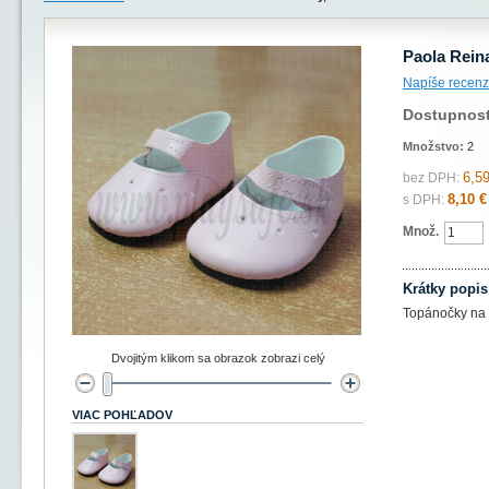
Paola Rein
Napíše recenz
Dostupnos
Množstvo:
2
6,59
bez DPH:
8,10 €
s DPH:
Množ.
Krátky popis
Topánočky na 
Dvojitým klikom sa obrazok zobrazi celý
VIAC POHĽADOV