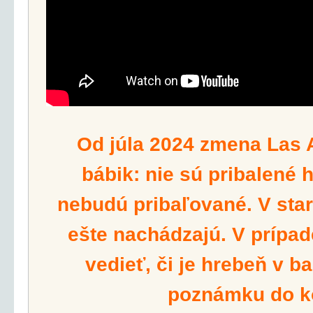
Od júla 2024 zmena Las 
bábik: nie sú pribalené 
nebudú pribaľované. V star
ešte nachádzajú. V prípad
vedieť, či je hrebeň v ba
poznámku do k