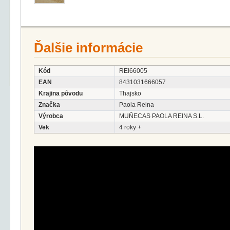
Ďalšie informácie
Kód
REI66005
EAN
8431031666057
Krajina pôvodu
Thajsko
Značka
Paola Reina
Výrobca
MUÑECAS PAOLA REINA S.L.
Vek
4 roky +