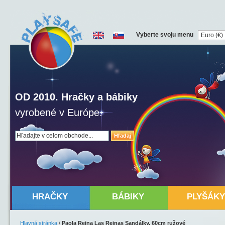
Vyberte svoju menu
OD 2010. Hračky a bábiky
vyrobené v Európe.
Hľadaj
HRAČKY
BÁBIKY
PLYŠÁKY
Hlavná stránka
/
Paola Reina Las Reinas Sandálky, 60cm ružové