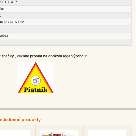
890131417
sko
k
IK PRAHA s.r.o.
ládež
značky , kliknite prosim na obrázok loga výrobcu:
asledovné produkty