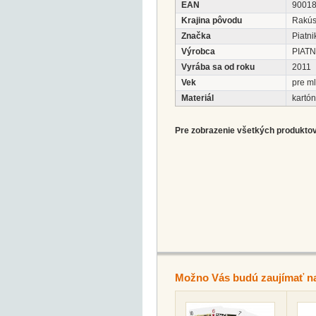
EAN
9001
Krajina pôvodu
Rakú
Značka
Piatni
Výrobca
PIATN
Vyrába sa od roku
2011
Vek
pre m
Materiál
kartón
Pre zobrazenie všetkých produktov 
Možno Vás budú zaujímať n