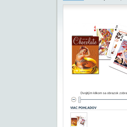
Dvojitým klikom sa obrazok zobra
VIAC POHĽADOV