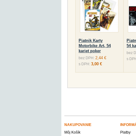
Piatnik Karty
Piatn
Motorbike Art, 54
54 ka
kariet poker
bez 
2,44 €
bez DPH:
s DP
3,00 €
s DPH:
NAKUPOVANIE
INFORM
Môj Košík
Platby