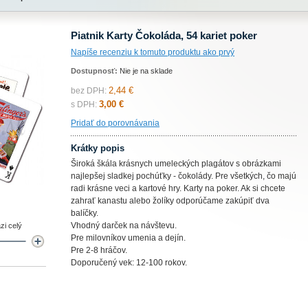
Piatnik Karty Čokoláda, 54 kariet poker
Napíše recenziu k tomuto produktu ako prvý
Dostupnosť:
Nie je na sklade
2,44 €
bez DPH:
3,00 €
s DPH:
Pridať do porovnávania
Krátky popis
Široká škála krásnych umeleckých plagátov s obrázkami
najlepšej sladkej pochúťky - čokolády. Pre všetkých, čo majú
radi krásne veci a kartové hry. Karty na poker. Ak si chcete
zahrať kanastu alebo žolíky odporúčame zakúpiť dva
balíčky.
Vhodný darček na návštevu.
zi celý
Pre milovníkov umenia a dejín.
Pre 2-8 hráčov.
Doporučený vek: 12-100 rokov.