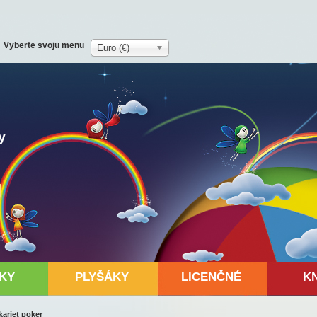
Vyberte svoju menu
Euro (€)
y
KY
PLYŠÁKY
LICENČNÉ
K
kariet poker