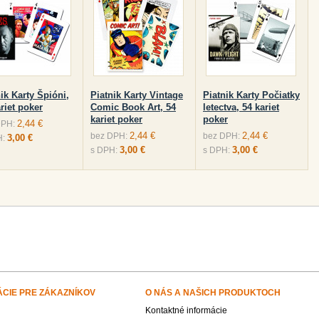
ik Karty Špióni,
Piatnik Karty Vintage
Piatnik Karty Počiatky
riet poker
Comic Book Art, 54
letectva, 54 kariet
kariet poker
poker
2,44 €
DPH:
2,44 €
2,44 €
bez DPH:
bez DPH:
3,00 €
H:
3,00 €
3,00 €
s DPH:
s DPH:
ÁCIE PRE ZÁKAZNÍKOV
O NÁS A NAŠICH PRODUKTOCH
Kontaktné informácie