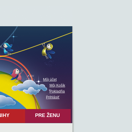
Môj účet
Môj Košík
Pokladňa
Prihlásiť
NIHY
PRE ŽENU