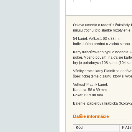
Oslava umenia a radosť z čokolády. Kl
milujú trochu toto sladké rozptýlenie
54 kariet. Veľkosť: 63 x 88 mm.
Individuálna predná a zadná strana.
Karty francúzskeho typu o hodnote 2–1
poker. Možno použiť i na ďalšie karto
hry je potrebných 108 kariet (104 kari
Všetky hracie karty Piatnik sa dodáv
špecifickej téme dizajnu, ktorý si vybe
Veľkosť Piatnik kariet:
Kanasta: 58 x 89 mm
Poker: 63 x 88 mm
Balenie: papierová krabička (6,5x9x
Ďalšie informácie
Kód
PIA13