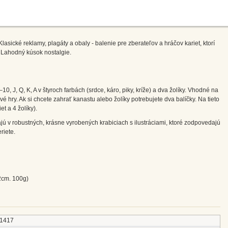
asické reklamy, plagáty a obaly - balenie pre zberateľov a hráčov kariet, ktorí
. Lahodný kúsok nostalgie.
0, J, Q, K, A v štyroch farbách (srdce, káro, piky, kríže) a dva žolíky. Vhodné na
vé hry. Ak si chcete zahrať kanastu alebo žolíky potrebujete dva balíčky. Na tieto
et a 4 žolíky).
ajú v robustných, krásne vyrobených krabiciach s ilustráciami, ktoré zodpovedajú
riete.
2cm. 100g)
1417