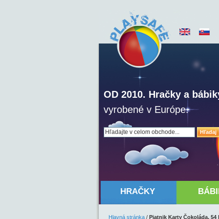
OD 2010. Hračky a bábik
vyrobené v Európe.
Hľadaj
HRAČKY
BÁBI
Hlavná stránka
/
Piatnik Karty Čokoláda, 54 