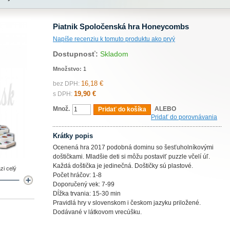
Piatnik Spoločenská hra Honeycombs
Napíše recenziu k tomuto produktu ako prvý
Dostupnosť:
Skladom
Množstvo:
1
16,18 €
bez DPH:
19,90 €
s DPH:
Množ.
ALEBO
Pridať do košíka
Pridať do porovnávania
Krátky popis
Ocenená hra 2017 podobná dominu so šesťuholníkovými
doštičkami. Mladšie deti si môžu postaviť puzzle včelí úľ.
Každá doštička je jedinečná. Doštičky sú plastové.
zi celý
Počet hráčov: 1-8
Doporučený vek: 7-99
Dĺžka trvania: 15-30 min
Pravidlá hry v slovenskom i českom jazyku priložené.
Dodávané v látkovom vrecúšku.