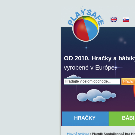
OD 2010. Hračky a bábik
vyrobené v Európe.
Hľadaj
HRAČKY
BÁBI
Hlavná stránka
/
Piatnik Spoločenská hra 