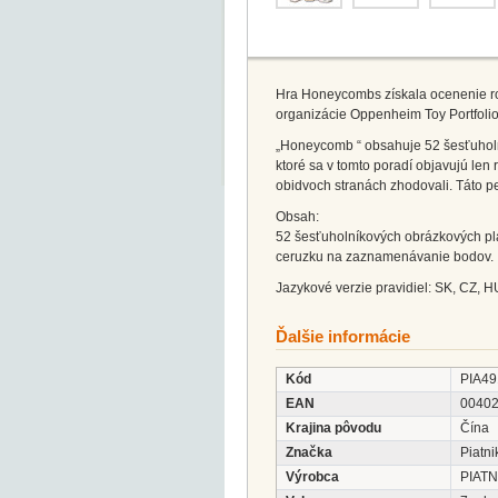
Hra Honeycombs získala ocenenie ro
organizácie Oppenheim Toy Portfoli
„Honeycomb “ obsahuje 52 šesťuholní
ktoré sa v tomto poradí objavujú len 
obidvoch stranách zhodovali. Táto p
Obsah:
52 šesťuholníkových obrázkových plas
ceruzku na zaznamenávanie bodov.
Jazykové verzie pravidiel: SK, CZ, H
Ďalšie informácie
Kód
PIA49
EAN
0040
Krajina pôvodu
Čína
Značka
Piatni
Výrobca
PIATN