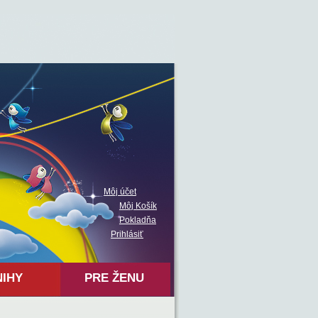
Môj účet
Môj Košík
Pokladňa
Prihlásiť
NIHY
PRE ŽENU