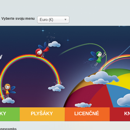
Vyberte svoju menu
Euro (€)
y
KY
PLYŠÁKY
LICENČNÉ
K
Honeycombs