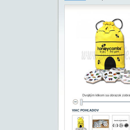
Dvojitým klikom sa obrazok zobra
VIAC POHĽADOV