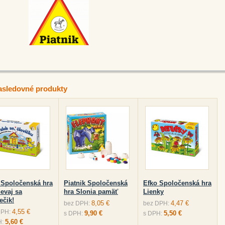
asledovné produkty
 Spoločenská hra
Piatnik Spoločenská
Efko Spoločenská hra
evaj sa
hra Slonia pamäť
Lienky
ečik!
8,05 €
4,47 €
bez DPH:
bez DPH:
4,55 €
DPH:
9,90 €
5,50 €
s DPH:
s DPH:
5,60 €
H: