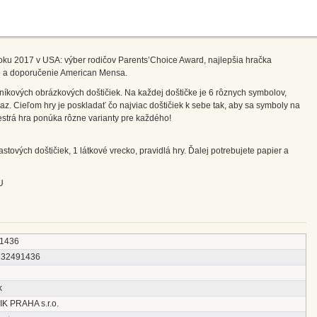
ku 2017 v USA: výber rodičov Parents’Choice Award, najlepšia hračka
o a doporučenie American Mensa.
kových obrázkových doštičiek. Na každej doštičke je 6 rôznych symbolov,
raz. Cieľom hry je poskladať čo najviac doštičiek k sebe tak, aby sa symboly na
estrá hra ponúka rôzne varianty pre každého!
tových doštičiek, 1 látkové vrecko, pravidlá hry. Ďalej potrebujete papier a
U
1436
232491436
k
IK PRAHA s.r.o.