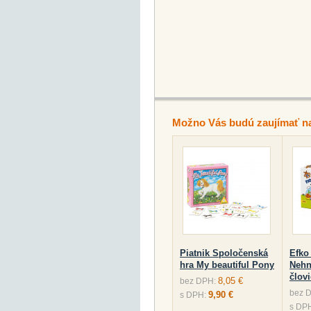
Možno Vás budú zaujímať n
Piatnik Spoločenská
Efko
hra My beautiful Pony
Nehn
človi
8,05 €
bez DPH:
bez 
9,90 €
s DPH:
s DP