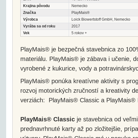
Krajina pôvodu
Nemecko
Značka
PlayMais®
Výrobca
Loick Biowertstoff GmbH, Nemecko
Vyrába sa od roku
2017
Vek
5 rokov +
PlayMais® je bezpečná stavebnica zo 100%
materiálu. PlayMais® je zábava i učenie, d
vyrobené z kukurice, vody a potravinárskyc
PlayMais® ponúka kreatívne aktivity s pro
rozvoj motorických zručností a kreativity d
verziách: PlayMais® Classic a PlayMais®
PlayMais® Classic
je stavebnica od veľmi
prednavrhnuté karty až po zložitejšie, prí