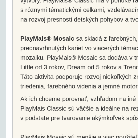
výtvory. PlayMais® Classic má v ponuke ra
s rôznymi tématickými celkami, vzdelávacím
na rozvoj presnosti detských pohybov a tvor
PlayMais® Mosaic
sa skladá z farebných,
prednavrhnutých kariet vo viacerých témac
mozaiku. PlayMais® Mosaic sa dodáva v tro
Little od 3 rokov, Dream od 5 rokov a Tren
Táto aktivita podporuje rozvoj niekoľkých 
triedenia, farebného videnia a jemné motor
Ak ich chceme porovnať, vzhľadom na iné p
PlayMais Classic sú väčšie a ideálne na rez
v podstate pre tvarovanie akýmkoľvek sp
PlayMais Mosaic sú menšie a viac použiteľn