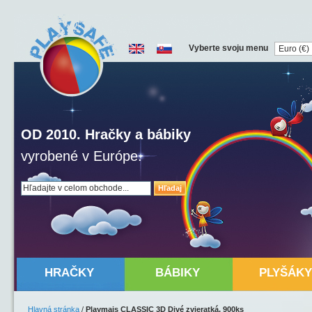
Vyberte svoju menu
OD 2010. Hračky a bábiky
vyrobené v Európe.
Hľadaj
HRAČKY
BÁBIKY
PLYŠÁKY
Hlavná stránka
/
Playmais CLASSIC 3D Divé zvieratká, 900ks