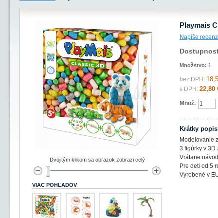
Playmais C
Napíše recenz
Dostupnos
Množstvo:
1
18,
bez DPH:
22,80 
s DPH:
Množ.
Krátky popis
Modelovanie z
3 figúrky v 3D
Vrátane návod
Dvojitým klikom sa obrazok zobrazi celý
Pre deti od 5 r
Vyrobené v EU
VIAC POHĽADOV