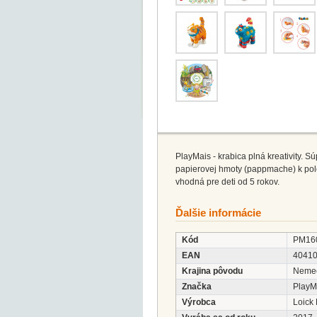
PlayMais - krabica plná kreativity. 
papierovej hmoty (pappmache) k pole
vhodná pre deti od 5 rokov.
Ďalšie informácie
Kód
PM16
EAN
4041
Krajina pôvodu
Neme
Značka
PlayM
Výrobca
Loick