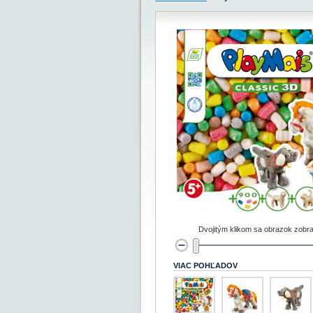
Dvojitým klikom sa obrazok zobra
VIAC POHĽADOV