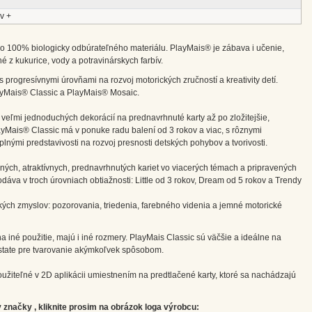
v +
o 100% biologicky odbúrateľného materiálu. PlayMais® je zábava i učenie,
é z kukurice, vody a potravinárskych farbív.
 progresívnymi úrovňami na rozvoj motorických zručností a kreativity detí.
ayMais® Classic a PlayMais® Mosaic.
 veľmi jednoduchých dekorácií na prednavrhnuté karty až po zložitejšie,
ayMais® Classic má v ponuke radu balení od 3 rokov a viac, s rôznymi
plnými predstavivosti na rozvoj presnosti detských pohybov a tvorivosti.
ných, atraktívnych, prednavrhnutých kariet vo viacerých témach a pripravených
va v troch úrovniach obtiažnosti: Little od 3 rokov, Dream od 5 rokov a Trendy
ľkých zmyslov: pozorovania, triedenia, farebného videnia a jemné motorické
iné použitie, majú i iné rozmery. PlayMais Classic sú väčšie a ideálne na
odstate pre tvarovanie akýmkoľvek spôsobom.
užiteľné v 2D aplikácii umiestnením na predtlačené karty, ktoré sa nachádzajú
značky , kliknite prosim na obrázok loga výrobcu: