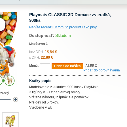
Playmais CLASSIC 3D Domáce zvieratká,
900ks
Napíše recenziu k tomuto produktu ako prvý
Dostupnosť:
Skladom
Množstvo:
1
18,54 €
bez DPH:
22,80 €
s DPH:
Množ.
ALEBO
Pridať do košíka
Pridať do porovnávania
Krátky popis
Modelovanie z kukurice. 900 kusov PlayMais.
3 figúrky v 3D z papierovej hmoty.
zi celý
Vrátane návodu, inšpirácie a pomôcok.
Pre deti od 5 rokov.
Vyrobené v EU.