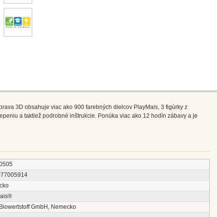
Súprava 3D obsahuje viac ako 900 farebných dielcov PlayMais, 3 figúrky z
peniu a taktiež podrobné inštrukcie. Ponúka viac ako 12 hodín zábavy a je
0505
077005914
cko
ais®
 Biowertstoff GmbH, Nemecko