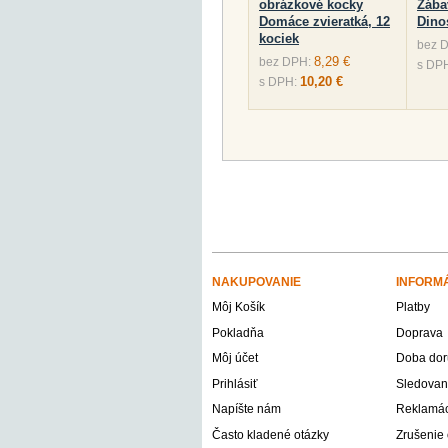
obrázkové kocky
Zába
Domáce zvieratká, 12
Dino
kociek
bez 
8,29 €
bez DPH:
s DP
10,20 €
s DPH:
NAKUPOVANIE
INFORM
Môj Košík
Platby
Pokladňa
Doprava
Môj účet
Doba dor
Prihlásiť
Sledovani
Napíšte nám
Reklamáci
Často kladené otázky
Zrušenie