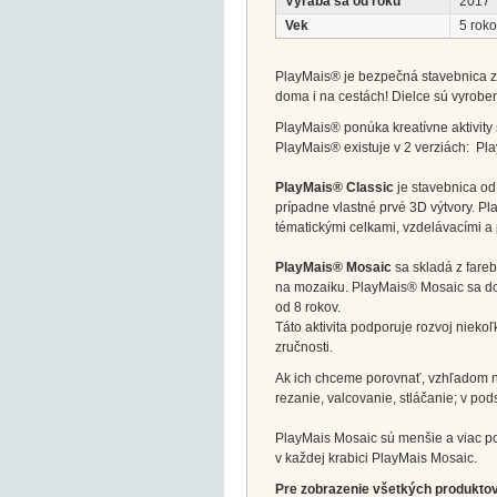
Vyrába sa od roku
2017
Vek
5 roko
PlayMais® je bezpečná stavebnica z
doma i na cestách! Dielce sú vyroben
PlayMais® ponúka kreatívne aktivity s
PlayMais® existuje v 2 verziách: Pl
PlayMais® Classic
je stavebnica od
prípadne vlastné prvé 3D výtvory. Pl
tématickými celkami, vzdelávacími a 
PlayMais® Mosaic
sa skladá z fareb
na mozaiku. PlayMais® Mosaic sa dodá
od 8 rokov.
Táto aktivita podporuje rozvoj nieko
zručnosti.
Ak ich chceme porovnať, vzhľadom na 
rezanie, valcovanie, stláčanie; v p
PlayMais Mosaic sú menšie a viac po
v každej krabici PlayMais Mosaic.
Pre zobrazenie všetkých produktov 