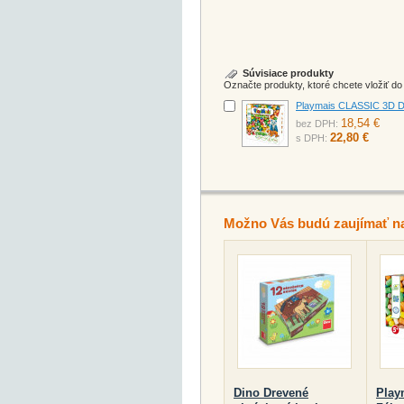
Súvisiace produkty
Označte produkty, ktoré chcete vložiť d
Playmais CLASSIC 3D Di
18,54 €
bez DPH:
22,80 €
s DPH:
Možno Vás budú zaujímať n
Dino Drevené
Play