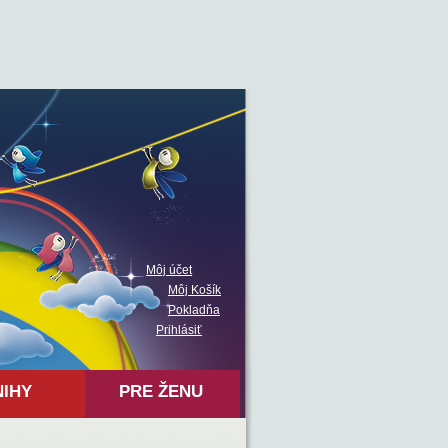
Môj účet
Môj Košík
Pokladňa
Prihlásiť
NIHY
PRE ŽENU