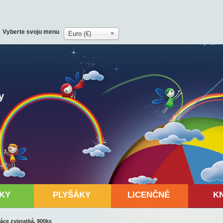
Vyberte svoju menu
Euro (€)
y
KY
PLYŠÁKY
LICENČNÉ
K
ce zvieratká, 900ks