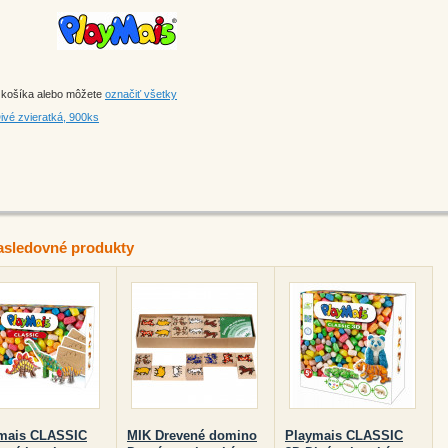
o košíka alebo môžete
označiť všetky
vé zvieratká, 900ks
asledovné produkty
mais CLASSIC
MIK Drevené domino
Playmais CLASSIC