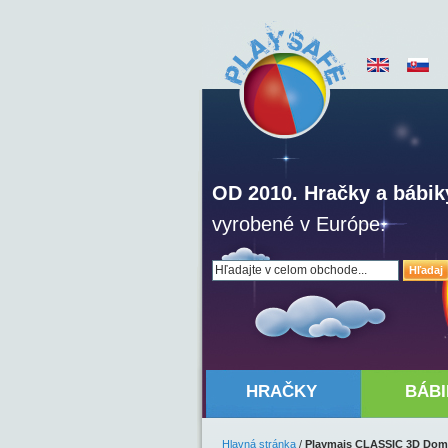
OD 2010. Hračky a bábik
vyrobené v Európe.
Hľadaj
HRAČKY
BÁBI
Hlavná stránka
/
Playmais CLASSIC 3D Domá