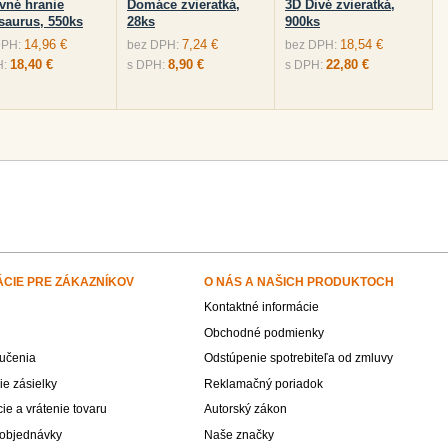
vné hranie
Domáce zvieratká,
3D Divé zvieratká,
saurus, 550ks
28ks
900ks
14,96 €
7,24 €
18,54 €
DPH:
bez DPH:
bez DPH:
18,40 €
8,90 €
22,80 €
H:
s DPH:
s DPH:
ÁCIE PRE ZÁKAZNÍKOV
O NÁS A NAŠICH PRODUKTOCH
Kontaktné informácie
Obchodné podmienky
učenia
Odstúpenie spotrebiteľa od zmluvy
e zásielky
Reklamačný poriadok
e a vrátenie tovaru
Autorský zákon
 objednávky
Naše značky