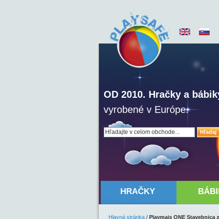
OD 2010. Hračky a bábik
vyrobené v Európe.
Hľadaj
HRAČKY
BÁBI
Hlavná stránka
/
Playmais ONE Stavebnica z