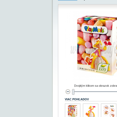
Dvojitým klikom sa obrazok zobra
VIAC POHĽADOV