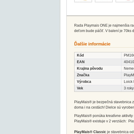
Rada Playmais ONE je najmenšia rada 
deťom bude páčiť. V balení je 70ks d
Ďalšie informácie
Kód
PM16
EAN
4041
Krajina pôvodu
Neme
Značka
PlayM
Výrobca
Loick
Vek
3 roky
PlayMais® je bezpečná stavebnica z
doma i na cestách! Dielce sú vyroben
PlayMais® ponúka kreatívne aktivity s
PlayMais® existuje v 2 verziách: Pl
PlayMais® Classic
je stavebnica od