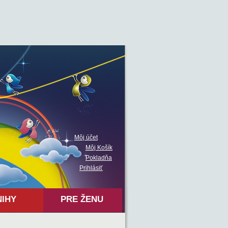
Môj účet
Môj Košík
Pokladňa
Prihlásiť
NIHY
PRE ŽENU