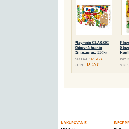
Playmais CLASSIC
Play
Zábavné hranie
Stav
Dinosaurus, 550ks
Koní
14,96 €
bez DPH:
bez 
18,40 €
s DPH:
s DP
NAKUPOVANIE
INFORM