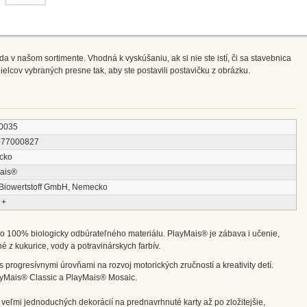
v našom sortimente. Vhodná k vyskúšaniu, ak si nie ste istí, či sa stavebnica
ielcov vybraných presne tak, aby ste postavili postavičku z obrázku.
0035
077000827
cko
ais®
 Biowertstoff GmbH, Nemecko
 +
o 100% biologicky odbúrateľného materiálu. PlayMais® je zábava i učenie,
é z kukurice, vody a potravinárskych farbív.
 progresívnymi úrovňami na rozvoj motorických zručností a kreativity detí.
ayMais® Classic a PlayMais® Mosaic.
 veľmi jednoduchých dekorácií na prednavrhnuté karty až po zložitejšie,