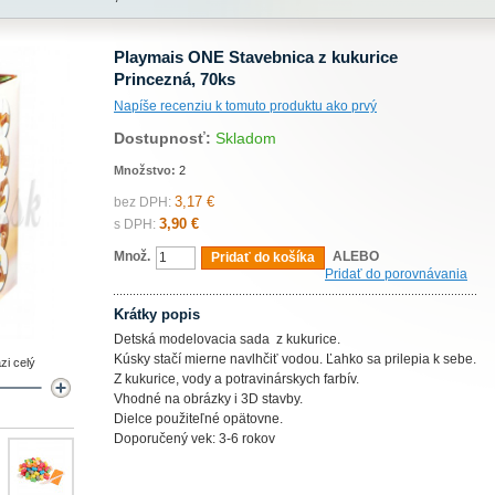
Playmais ONE Stavebnica z kukurice
Princezná, 70ks
Napíše recenziu k tomuto produktu ako prvý
Dostupnosť:
Skladom
Množstvo:
2
3,17 €
bez DPH:
3,90 €
s DPH:
Množ.
ALEBO
Pridať do košíka
Pridať do porovnávania
Krátky popis
Detská modelovacia sada z kukurice.
Kúsky stačí mierne navlhčiť vodou. Ľahko sa prilepia k sebe.
zi celý
Z kukurice, vody a potravinárskych farbív.
Vhodné na obrázky i 3D stavby.
Dielce použiteľné opätovne.
Doporučený vek: 3-6 rokov