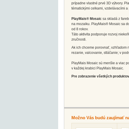
prípadne vlastné prvé 3D výtvory. Pl
tématickými celkami, vzdelávacími a 
PlayMais® Mosaic
sa skladá z fareb
na mozaiku. PlayMais® Mosaic sa dodá
od 8 rokov.
Táto aktivita podporuje rozvoj nieko
zručnosti.
Ak ich chceme porovnať, vzhľadom na 
rezanie, valcovanie, stláčanie; v p
PlayMais Mosaic sú menšie a viac po
v každej krabici PlayMais Mosaic.
Pre zobrazenie všetkých produktov 
Možno Vás budú zaujímať n