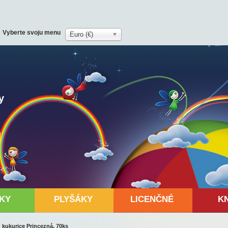
Vyberte svoju menu
Euro (€)
y
KY
PLYŠÁKY
LICENČNÉ
K
 kukurice Princezná, 70ks