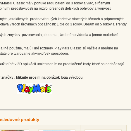
ayMais® Classic má v ponuke radu balení od 3 rokov a viac, s rôznymi
plnými predstavivosti na rozvoj presnosti detských pohybov a tvorivosti.
ných, atraktívnych, prednavrhnutých kariet vo viacerých témach a pripravených
va v troch úrovniach obtiažnosti: Little od 3 rokov, Dream od 5 rokov a Trendy
ľkých zmyslov: pozorovania, triedenia, farebného videnia a jemné motorické
iné použitie, majú i iné rozmery. PlayMais Classic sú väčšie a ideálne na
odstate pre tvarovanie akýmkoľvek spôsobom.
užiteľné v 2D aplikácii umiestnením na predtlačené karty, ktoré sa nachádzajú
značky , kliknite prosim na obrázok loga výrobcu:
asledovné produkty