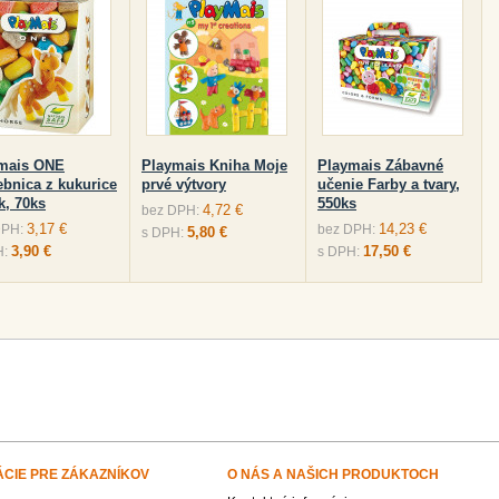
mais ONE
Playmais Kniha Moje
Playmais Zábavné
ebnica z kukurice
prvé výtvory
učenie Farby a tvary,
k, 70ks
550ks
4,72 €
bez DPH:
3,17 €
14,23 €
DPH:
bez DPH:
5,80 €
s DPH:
3,90 €
17,50 €
H:
s DPH:
ÁCIE PRE ZÁKAZNÍKOV
O NÁS A NAŠICH PRODUKTOCH