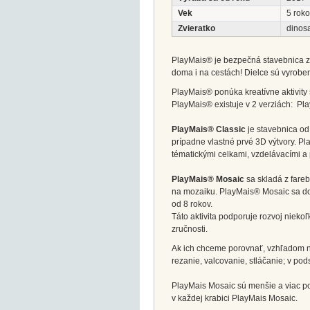
Vek
5 roko
Zvieratko
dinos
PlayMais® je bezpečná stavebnica z
doma i na cestách! Dielce sú vyroben
PlayMais® ponúka kreatívne aktivity s
PlayMais® existuje v 2 verziách: Pl
PlayMais® Classic
je stavebnica od
prípadne vlastné prvé 3D výtvory. Pl
tématickými celkami, vzdelávacími a 
PlayMais® Mosaic
sa skladá z fareb
na mozaiku. PlayMais® Mosaic sa dodá
od 8 rokov.
Táto aktivita podporuje rozvoj nieko
zručnosti.
Ak ich chceme porovnať, vzhľadom na 
rezanie, valcovanie, stláčanie; v p
PlayMais Mosaic sú menšie a viac po
v každej krabici PlayMais Mosaic.