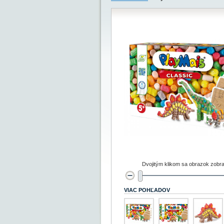
Dvojitým klikom sa obrazok zobra
VIAC POHĽADOV