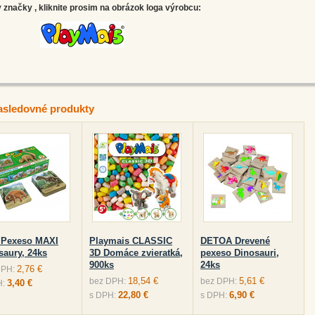
značky , kliknite prosim na obrázok loga výrobcu:
asledovné produkty
Pexeso MAXI
Playmais CLASSIC
DETOA Drevené
saury, 24ks
3D Domáce zvieratká,
pexeso Dinosauri,
900ks
24ks
2,76 €
DPH:
18,54 €
5,61 €
bez DPH:
bez DPH:
3,40 €
H:
22,80 €
6,90 €
s DPH:
s DPH: