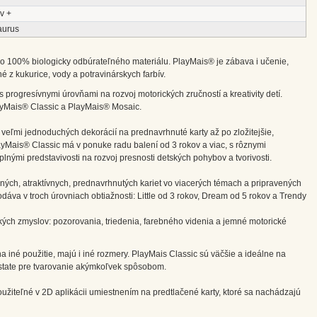
v +
aurus
o 100% biologicky odbúrateľného materiálu. PlayMais® je zábava i učenie,
é z kukurice, vody a potravinárskych farbív.
 progresívnymi úrovňami na rozvoj motorických zručností a kreativity detí.
ayMais® Classic a PlayMais® Mosaic.
 veľmi jednoduchých dekorácií na prednavrhnuté karty až po zložitejšie,
ayMais® Classic má v ponuke radu balení od 3 rokov a viac, s rôznymi
plnými predstavivosti na rozvoj presnosti detských pohybov a tvorivosti.
ných, atraktívnych, prednavrhnutých kariet vo viacerých témach a pripravených
va v troch úrovniach obtiažnosti: Little od 3 rokov, Dream od 5 rokov a Trendy
ľkých zmyslov: pozorovania, triedenia, farebného videnia a jemné motorické
iné použitie, majú i iné rozmery. PlayMais Classic sú väčšie a ideálne na
odstate pre tvarovanie akýmkoľvek spôsobom.
užiteľné v 2D aplikácii umiestnením na predtlačené karty, ktoré sa nachádzajú