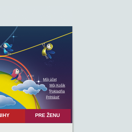
Môj účet
Môj Košík
Pokladňa
Prihlásiť
NIHY
PRE ŽENU