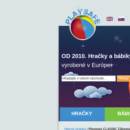
OD 2010. Hračky a bábik
vyrobené v Európe.
Hľadaj
HRAČKY
BÁBI
Hlavná stránka
/
Playmais CLASSIC Zábavné