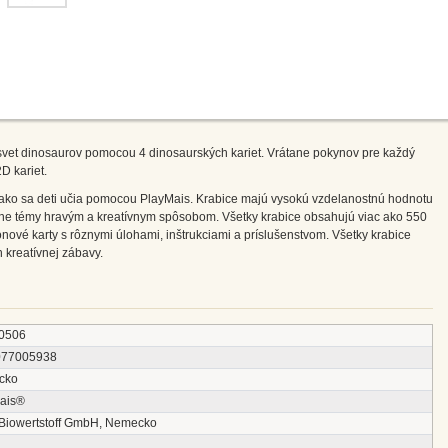
 svet dinosaurov pomocou 4 dinosaurských kariet. Vrátane pokynov pre každý
D kariet.
 ako sa deti učia pomocou PlayMais. Krabice majú vysokú vzdelanostnú hodnotu
zne témy hravým a kreatívnym spôsobom. Všetky krabice obsahujú viac ako 550
nové karty s rôznymi úlohami, inštrukciami a príslušenstvom. Všetky krabice
n kreatívnej zábavy.
0506
077005938
cko
ais®
 Biowertstoff GmbH, Nemecko