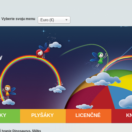
Vyberte svoju menu
Euro (€)
y
KY
PLYŠÁKY
LICENČNÉ
K
 hranie Dinosaurus, 550ks