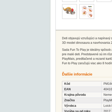
Deti objavujú vzrušujúci a napínavý
3D model dinosaura a navrhovania 2
Sada Fun To Play je ideálny spôsob
pre malé deti. Predstavené sú im rô
PlayMais, predtlačené a rezané kartó
Fun to Play zaručujú viac ako 8 hodí
Ďalšie informácie
Kód
PM16
EAN
4041
Krajina pôvodu
Neme
Značka
PlayM
Výrobca
Loick
Vyrába sa od roku
2017