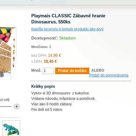
Playmais CLASSIC Zábavné hranie
Dinosaurus, 550ks
Napíše recenziu k tomuto produktu ako prvý
Dostupnosť:
Skladom
Množstvo:
1
14,96 €
bez DPH:
18,40 €
s DPH:
Množ.
ALEBO
Pridať do košíka
Pridať do porovnávania
Krátky popis
Vytvor si 3D dinosaurov z kukurice.
Vrátane návodu, inšpirácie a pomôcok.
zi celý
Viac ako 8 hodín zábavy.
Pre deti od 5 rokov.