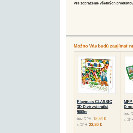
Pre zobrazenie všetkých produktov 
Možno Vás budú zaujímať n
Playmais CLASSIC
MFP 
3D Divé zvieratká,
Dino
900ks
bez 
18,54 €
bez DPH:
s DP
22,80 €
s DPH: